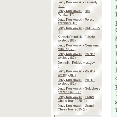
Jerzy Konikowski
-
Legendy
(193)
Jerzy Konikowski
-
Bez
Polaka (37)
Jerzy Konikowski
-
Polscy
szachiści (10)
Jerzy Konikowski
-
DME 2025
(1)
Krzysztof Kledzik
-
Polskie
występy (83)
Jerzy Konikowski
-
Gens una
sumus (123)
Jerzy Konikowski
-
Polskie
występy (87)
Dominik
-
Polskie występy
(83)
Jerzy Konikowski
-
Polskie
występy (81)
Jerzy Konikowski
-
Polskie
występy (81)
Jerzy Konikowski
-
Goldchess
prezentuje (300)
Jerzy Konikowski
-
Grand
Chess Tour 2025 (2)
Jerzy Konikowski
-
Grand
Chess Tour 2025 (2)