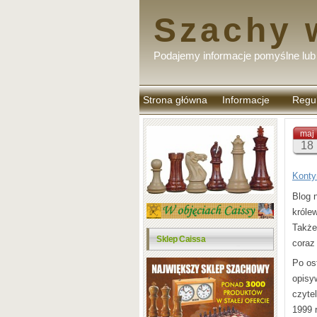
Szachy 
Podajemy informacje pomyślne lub 
Strona główna
Informacje
Regu
komen
maj
18
Konty
Blog 
króle
Takż
Sklep Caissa
coraz
Po os
opisy
czyte
1999 