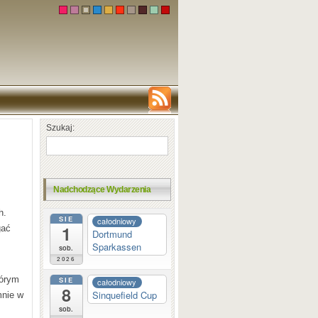
Szukaj:
Nadchodzące Wydarzenia
h.
SIE
całodniowy
1
ągać
Dortmund
Sparkassen
sob.
2026
tórym
SIE
całodniowy
8
Sinquefield Cup
mnie w
sob.