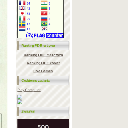
Ranking FIDE na żywo
Ranking FIDE mężczyzn
Ranking FIDE kobiet
Live Games
Codzienne zadania
Play Computer
Zwiastun