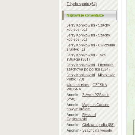
Z życia sportu (64)
Najnowsze komentarze
Jerzy Konikowski
-
Szachy
kobiece (51)
Jerzy Konikowski
-
Szachy
kobiece (51)
Jerzy Konikowski
-
Ćwiczenia
z taktyki (1)
Jerzy Konikowski
-
Taka
sytuacja (381)
Jerzy Konikowski
-
Literatura
szachowa po polsku (124)
Jerzy Konikowski
-
Mistrzowie
Polski (28)
wireless clock
-
CZESKA
WIOSNA
Anonim
-
Z życia PZSzach
(258)
Anonim
-
Magnus Carlsen
nowym królem!
Anonim
-
Ryszard
Gąsiorowski
Anonim
-
Ciekawa partia (88)
Anonim
-
Szachy na wesoło