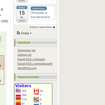
2026
WRZ
całodniowy
. A
15
Olimpiada w
m.
Samarkandzie
wt.
 1999)
2026
Zobacz kalendarz
Dodaj
Odnośniki
Zarejestruj się
Zaloguj się
Kanał
RSS
z wpisami
Kanał
RSS
z komentarzami
WordPress.org
Skąd przychodzą