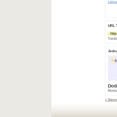
Lektu
URL 
Trackb
Jedn
J
Dod
Musisz
« Starsz