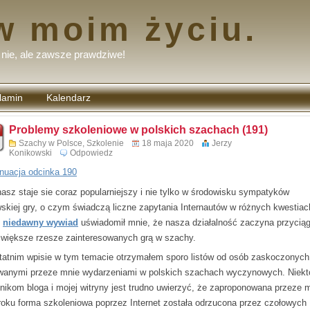
w moim życiu.
nie, ale zawsze prawdziwe!
lamin
Kalendarz
tarzy
Problemy szkoleniowe w polskich szachach (191)
Szachy w Polsce
,
Szkolenie
18 maja 2020
Jerzy
Konikowski
Odpowiedz
nuacja odcinka 190
nasz staje sie coraz popularniejszy i nie tylko w środowisku sympatyków
wskiej gry, o czym świadczą liczne zapytania Internautów w różnych kwestiac
e
niedawny wywiad
uświadomił mnie, że nasza działalność zaczyna przyci
 większe rzesze zainteresowanych grą w szachy.
tatnim wpisie w tym temacie otrzymałem sporo listów od osób zaskoczonych
wanymi przeze mnie wydarzeniami w polskich szachach wyczynowych. Niek
lnikom bloga i mojej witryny jest trudno uwierzyć, że zaproponowana przeze 
roku forma szkoleniowa poprzez Internet została odrzucona przez czołowych