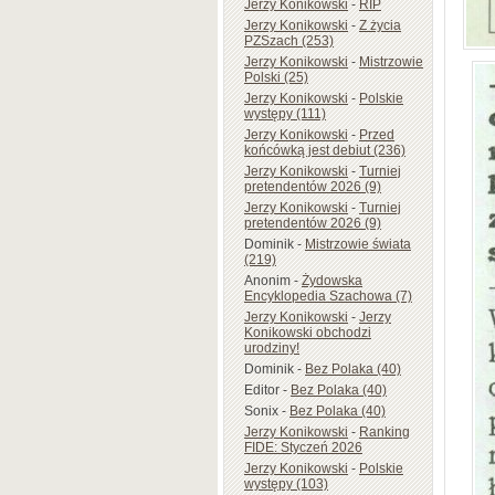
Jerzy Konikowski
-
RIP
Jerzy Konikowski
-
Z życia
PZSzach (253)
Jerzy Konikowski
-
Mistrzowie
Polski (25)
Jerzy Konikowski
-
Polskie
występy (111)
Jerzy Konikowski
-
Przed
końcówką jest debiut (236)
Jerzy Konikowski
-
Turniej
pretendentów 2026 (9)
Jerzy Konikowski
-
Turniej
pretendentów 2026 (9)
Dominik
-
Mistrzowie świata
(219)
Anonim
-
Żydowska
Encyklopedia Szachowa (7)
Jerzy Konikowski
-
Jerzy
Konikowski obchodzi
urodziny!
Dominik
-
Bez Polaka (40)
Editor
-
Bez Polaka (40)
Sonix
-
Bez Polaka (40)
Jerzy Konikowski
-
Ranking
FIDE: Styczeń 2026
Jerzy Konikowski
-
Polskie
występy (103)