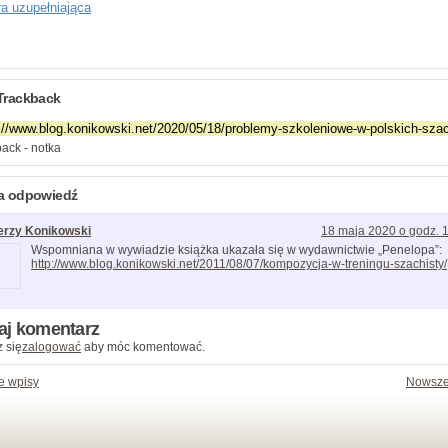
ra uzupełniająca
Trackback
ack - notka
a odpowiedź
erzy Konikowski
18 maja 2020 o godz. 
Wspomniana w wywiadzie książka ukazała się w wydawnictwie „Penelopa”:
http://www.blog.konikowski.net/2011/08/07/kompozycja-w-treningu-szachisty/
aj komentarz
 się
zalogować
aby móc komentować.
e wpisy
Nowsze