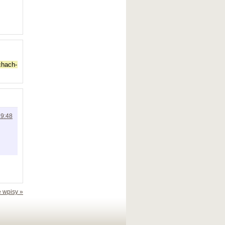
19:48
 wpisy »