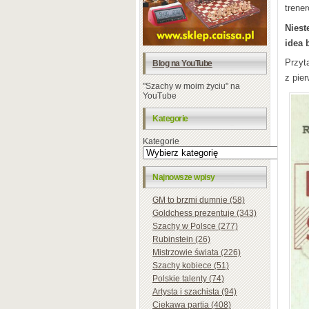
trene
Niest
idea 
Przyt
Blog na YouTube
z pie
"Szachy w moim życiu" na
YouTube
Kategorie
Kategorie
Najnowsze wpisy
GM to brzmi dumnie (58)
Goldchess prezentuje (343)
Szachy w Polsce (277)
Rubinstein (26)
Mistrzowie świata (226)
Szachy kobiece (51)
Polskie talenty (74)
Artysta i szachista (94)
Ciekawa partia (408)