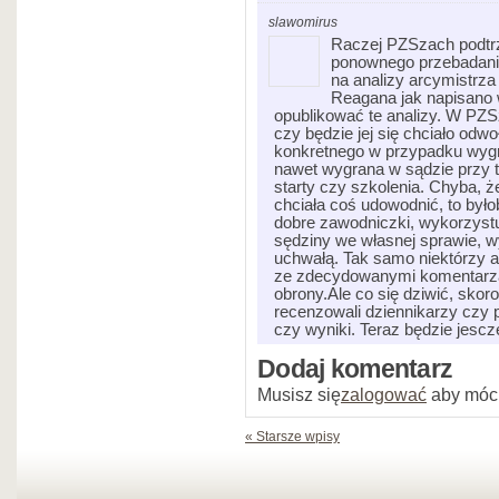
slawomirus
Raczej PZSzach podtrz
ponownego przebadania
na analizy arcymistrza
Reagana jak napisano w
opublikować te analizy. W PZS
czy będzie jej się chciało od
konkretnego w przypadku wygr
nawet wygrana w sądzie przy t
starty czy szkolenia. Chyba, 
chciała coś udowodnić, to było
dobre zawodniczki, wykorzystuj
sędziny we własnej sprawie, w
uchwałą. Tak samo niektórzy 
ze zdecydowanymi komentarzam
obrony.Ale co się dziwić, skor
recenzowali dziennikarzy czy 
czy wyniki. Teraz będzie jescz
Dodaj komentarz
Musisz się
zalogować
aby móc
« Starsze wpisy