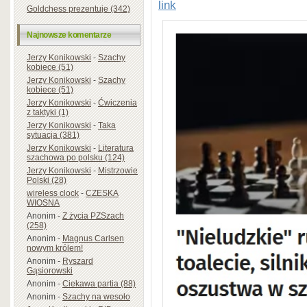
link
Goldchess prezentuje (342)
Najnowsze komentarze
Jerzy Konikowski
-
Szachy
kobiece (51)
Jerzy Konikowski
-
Szachy
kobiece (51)
Jerzy Konikowski
-
Ćwiczenia
z taktyki (1)
Jerzy Konikowski
-
Taka
sytuacja (381)
Jerzy Konikowski
-
Literatura
szachowa po polsku (124)
Jerzy Konikowski
-
Mistrzowie
Polski (28)
wireless clock
-
CZESKA
WIOSNA
Anonim
-
Z życia PZSzach
(258)
Anonim
-
Magnus Carlsen
nowym królem!
Anonim
-
Ryszard
Gąsiorowski
Anonim
-
Ciekawa partia (88)
Anonim
-
Szachy na wesoło