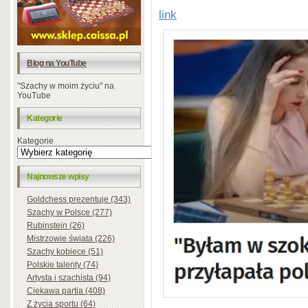
link
Blog na YouTube
"Szachy w moim życiu" na
YouTube
Kategorie
Kategorie
Najnowsze wpisy
Goldchess prezentuje (343)
Szachy w Polsce (277)
Rubinstein (26)
Mistrzowie świata (226)
Szachy kobiece (51)
Polskie talenty (74)
Artysta i szachista (94)
Ciekawa partia (408)
Z życia sportu (64)