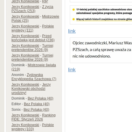
Jerzy Konikowski
-
RIP
Jerzy Konikowski
-
Z życia
PZSzach (253)
Jerzy Konikowski
-
Mistrzowie
Polski (25)
Jerzy Konikowski
-
Polskie
link
występy (111)
Jerzy Konikowski
-
Przed
końcówką jest debiut (236)
Jerzy Konikowski
-
Turniej
pretendentów 2026 (9)
Jerzy Konikowski
-
Turniej
pretendentów 2026 (9)
Dominik
-
Mistrzowie świata
link
(219)
Anonim
-
Żydowska
Encyklopedia Szachowa (7)
Jerzy Konikowski
-
Jerzy
Konikowski obchodzi
urodziny!
Dominik
-
Bez Polaka (40)
Editor
-
Bez Polaka (40)
Sonix
-
Bez Polaka (40)
Jerzy Konikowski
-
Ranking
FIDE: Styczeń 2026
Jerzy Konikowski
-
Polskie
występy (103)