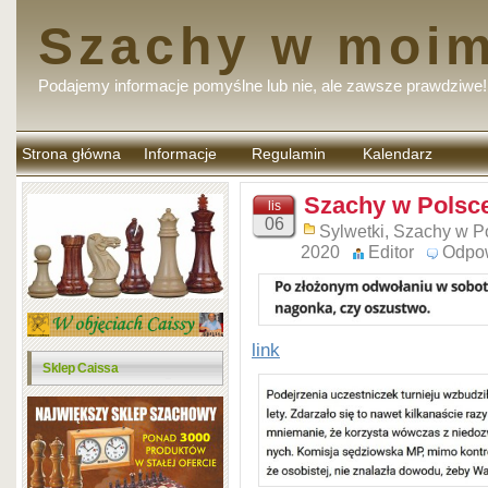
Szachy w moim
Podajemy informacje pomyślne lub nie, ale zawsze prawdziwe!
Strona główna
Informacje
Regulamin
Kalendarz
komentarzy
Szachy w Polsce
lis
06
Sylwetki
,
Szachy w P
2020
Editor
Odpo
link
Sklep Caissa