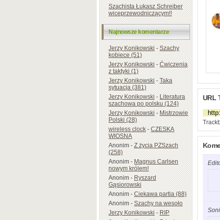
Szachista Łukasz Schreiber
wiceprzewodniczącym!!
Najnowsze komentarze
Jerzy Konikowski
-
Szachy
kobiece (51)
Jerzy Konikowski
-
Ćwiczenia
z taktyki (1)
Jerzy Konikowski
-
Taka
sytuacja (381)
Jerzy Konikowski
-
Literatura
URL 
szachowa po polsku (124)
Jerzy Konikowski
-
Mistrzowie
Polski (28)
Trackb
wireless clock
-
CZESKA
WIOSNA
Komen
Anonim
-
Z życia PZSzach
(258)
Anonim
-
Magnus Carlsen
Edit
nowym królem!
Anonim
-
Ryszard
Gąsiorowski
Anonim
-
Ciekawa partia (88)
Anonim
-
Szachy na wesoło
Soni
Jerzy Konikowski
-
RIP