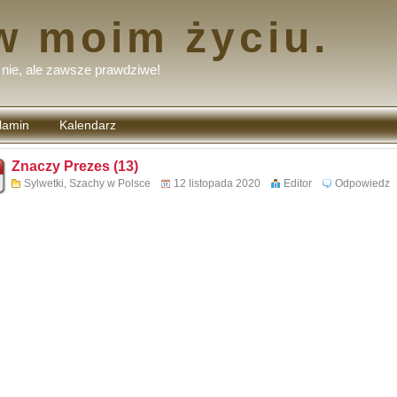
w moim życiu.
nie, ale zawsze prawdziwe!
lamin
Kalendarz
tarzy
Znaczy Prezes (13)
Sylwetki
,
Szachy w Polsce
12 listopada 2020
Editor
Odpowiedz