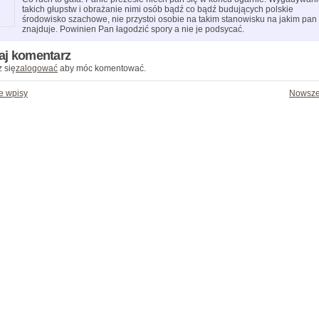
takich głupstw i obrażanie nimi osób bądź co bądź budujących polskie
środowisko szachowe, nie przystoi osobie na takim stanowisku na jakim pan 
znajduje. Powinien Pan łagodzić spory a nie je podsycać.
aj komentarz
 się
zalogować
aby móc komentować.
e wpisy
Nowsze