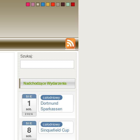
Szukaj:
Nadchodzące Wydarzenia
SIE
całodniowy
1
Dortmund
Sparkassen
sob.
2026
SIE
całodniowy
8
Sinquefield Cup
sob.