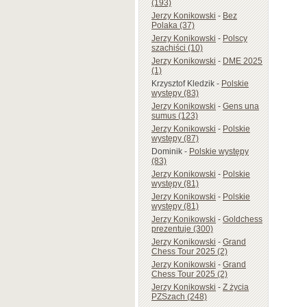
(193)
Jerzy Konikowski
-
Bez
Polaka (37)
Jerzy Konikowski
-
Polscy
szachiści (10)
Jerzy Konikowski
-
DME 2025
(1)
Krzysztof Kledzik
-
Polskie
występy (83)
Jerzy Konikowski
-
Gens una
sumus (123)
Jerzy Konikowski
-
Polskie
występy (87)
Dominik
-
Polskie występy
(83)
Jerzy Konikowski
-
Polskie
występy (81)
Jerzy Konikowski
-
Polskie
występy (81)
Jerzy Konikowski
-
Goldchess
prezentuje (300)
Jerzy Konikowski
-
Grand
Chess Tour 2025 (2)
Jerzy Konikowski
-
Grand
Chess Tour 2025 (2)
Jerzy Konikowski
-
Z życia
PZSzach (248)