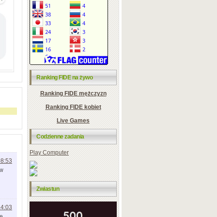
Ranking FIDE na żywo
Ranking FIDE mężczyzn
Ranking FIDE kobiet
Live Games
Codzienne zadania
Play Computer
08:53
 w
Zwiastun
14:03
ie