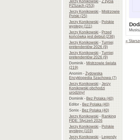
Jerzy Konikowski
-
Z życia
PZSzach (253)
Jerzy Konikowski
-
Mistrzowie
Polski (25)
Jerzy Konikowski
-
Polskie
Dod
występy (111)
Musisz
Jerzy Konikowski
-
Przed
końcówką jest debiut (236)
« Starsz
Jerzy Konikowski
-
Turniej
pretendentów 2026 (9)
Jerzy Konikowski
-
Turniej
pretendentów 2026 (9)
Dominik
-
Mistrzowie świata
(219)
Anonim
-
Żydowska
Encyklopedia Szachowa (7)
Jerzy Konikowski
-
Jerzy
Konikowski obchodzi
urodziny!
Dominik
-
Bez Polaka (40)
Editor
-
Bez Polaka (40)
Sonix
-
Bez Polaka (40)
Jerzy Konikowski
-
Ranking
FIDE: Styczeń 2026
Jerzy Konikowski
-
Polskie
występy (103)
Jerzy Konikowski
-
Legendy