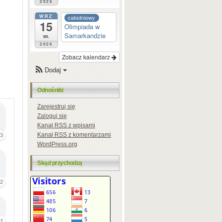
2026
WRZ
całodniowy
15
Olimpiada w
Samarkandzie
wt.
2026
Zobacz kalendarz
Dodaj
Odnośniki
Zarejestruj się
Zaloguj się
Kanał
RSS
z wpisami
Kanał
RSS
z komentarzami
WordPress.org
Skąd przychodzą