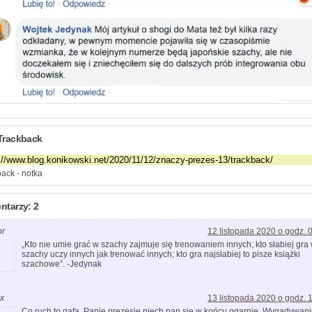
Trackback
ack - notka
tarzy: 2
or
12 listopada 2020 o godz. 
„Kto nie umie grać w szachy zajmuje się trenowaniem innych; kto słabiej gra
szachy uczy innych jak trenować innych; kto gra najsłabiej to pisze książki
szachowe”. -Jedynak
x
13 listopada 2020 o godz. 
Co ruch to gafa. Panie prezesie niech pan się w końcu ogarnie. Wygadywan