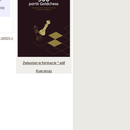
się
 wpisy »
Zwiastun w formacie *.pdf
Kup teraz