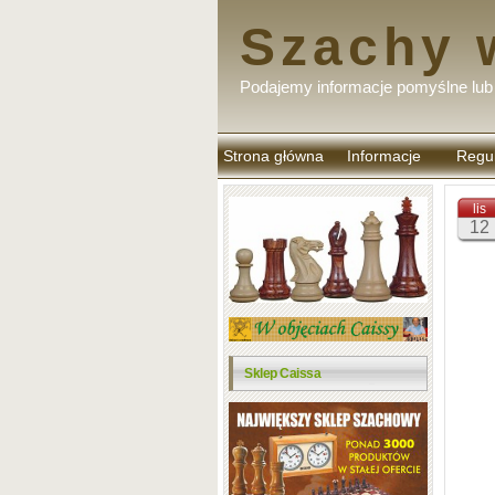
Szachy 
Podajemy informacje pomyślne lub 
Strona główna
Informacje
Regu
komen
lis
12
Sklep Caissa