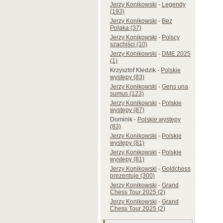
Jerzy Konikowski
-
Legendy
(193)
Jerzy Konikowski
-
Bez
Polaka (37)
Jerzy Konikowski
-
Polscy
szachiści (10)
Jerzy Konikowski
-
DME 2025
(1)
Krzysztof Kledzik
-
Polskie
występy (83)
Jerzy Konikowski
-
Gens una
sumus (123)
Jerzy Konikowski
-
Polskie
występy (87)
Dominik
-
Polskie występy
(83)
Jerzy Konikowski
-
Polskie
występy (81)
Jerzy Konikowski
-
Polskie
występy (81)
Jerzy Konikowski
-
Goldchess
prezentuje (300)
Jerzy Konikowski
-
Grand
Chess Tour 2025 (2)
Jerzy Konikowski
-
Grand
Chess Tour 2025 (2)