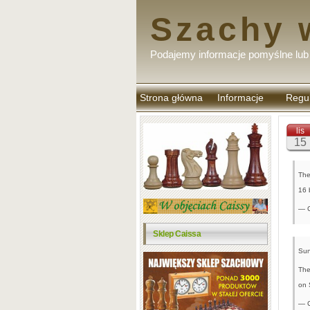
Szachy 
Podajemy informacje pomyślne lub 
Strona główna
Informacje
Regu
komen
lis
15
The
16
— 
Sklep Caissa
Sun
The
on 
— 