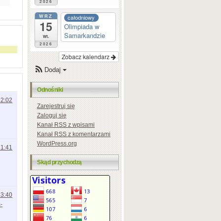
2026
WRZ
całodniowy
15
Olimpiada w
Samarkandzie
wt.
2026
Zobacz kalendarz
Dodaj
Odnośniki
12:02
Zarejestruj się
Zaloguj się
Kanał
RSS
z wpisami
Kanał
RSS
z komentarzami
WordPress.org
21:41
Skąd przychodzą
23:40
-