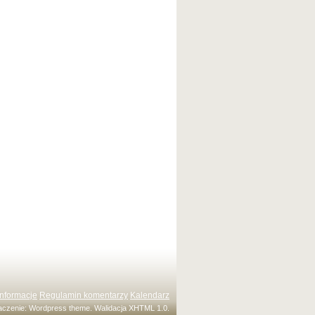
Informacje
Regulamin komentarzy
Kalendarz
maczenie:
Wordpress theme
. Walidacja
XHTML 1.0
.