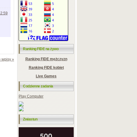
12:59
Ranking FIDE na żywo
Ranking FIDE mężczyzn
 wpisy »
Ranking FIDE kobiet
Live Games
Codzienne zadania
Play Computer
Zwiastun