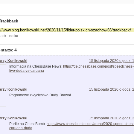
Trackback
ack - notka
tarzy: 4
erzy Konikowski
15 listopada 2020 o godz. 
Informacja na ChessBase News:
https://de.chessbase.com/post/speedchess-
live-duda-vs-caruana
erzy Konikowski
15 listopada 2020 o godz. 
Pogromowe zwycięstwo Dudy. Brawo!
erzy Konikowski
15 listopada 2020 o godz. 
Partie na ChessBomb:
https://www.chessbomb.com/arena/2020-speed-chess
caruana-duda