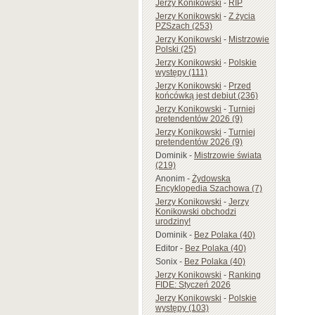
Jerzy Konikowski
-
RIP
Jerzy Konikowski
-
Z życia
PZSzach (253)
Jerzy Konikowski
-
Mistrzowie
Polski (25)
Jerzy Konikowski
-
Polskie
występy (111)
Jerzy Konikowski
-
Przed
końcówką jest debiut (236)
Jerzy Konikowski
-
Turniej
pretendentów 2026 (9)
Jerzy Konikowski
-
Turniej
pretendentów 2026 (9)
Dominik
-
Mistrzowie świata
(219)
Anonim
-
Żydowska
Encyklopedia Szachowa (7)
Jerzy Konikowski
-
Jerzy
Konikowski obchodzi
urodziny!
Dominik
-
Bez Polaka (40)
Editor
-
Bez Polaka (40)
Sonix
-
Bez Polaka (40)
Jerzy Konikowski
-
Ranking
FIDE: Styczeń 2026
Jerzy Konikowski
-
Polskie
występy (103)