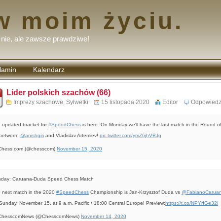
w moim życiu.
nie, ale zawsze prawdziwe!
lamin
Kalendarz
tarzy
Lider polskich szachów (66)
Imprezy szachowe
,
Sylwetki
15 listopada 2020
Editor
Odpowied
 updated bracket for
#SpeedChess
is here. On Monday we'll have the last match in the Round o
 between
@anishgiri
and Vladislav Artemiev!
pic.twitter.com/ymZ6jhVBJg
Chess.com (@chesscom)
November 15, 2020
day: Caruana-Duda Speed Chess Match
 next match in the 2020
#SpeedChess
Championship is Jan-Krzysztof Duda vs
@FabianoCarua
Sunday, November 15, at 9 a.m. Pacific / 18:00 Central Europe! Preview:
https://t.co/NPYrfGe32i
ChesscomNews (@ChesscomNews)
November 14, 2020