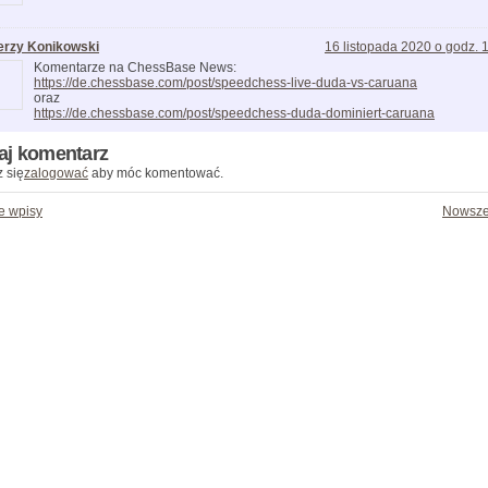
erzy Konikowski
16 listopada 2020 o godz. 
Komentarze na ChessBase News:
https://de.chessbase.com/post/speedchess-live-duda-vs-caruana
oraz
https://de.chessbase.com/post/speedchess-duda-dominiert-caruana
aj komentarz
 się
zalogować
aby móc komentować.
e wpisy
Nowsze