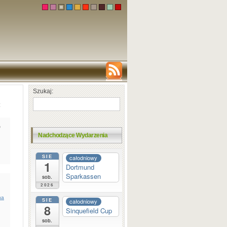
Szukaj:
z
f
Nadchodzące Wydarzenia
SIE
całodniowy
1
Dortmund
Sparkassen
sob.
2026
na
SIE
całodniowy
8
Sinquefield Cup
sob.