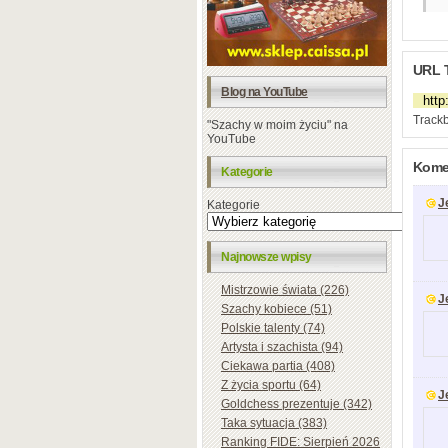
URL 
Blog na YouTube
Trackb
"Szachy w moim życiu" na
YouTube
Komen
Kategorie
J
Kategorie
Najnowsze wpisy
Mistrzowie świata (226)
J
Szachy kobiece (51)
Polskie talenty (74)
Artysta i szachista (94)
Ciekawa partia (408)
Z życia sportu (64)
J
Goldchess prezentuje (342)
Taka sytuacja (383)
Ranking FIDE: Sierpień 2026