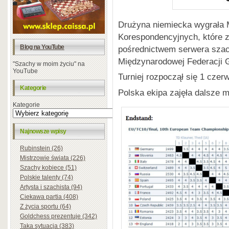
Drużyna niemiecka wygrała 
Korespondencyjnych, które 
Blog na YouTube
pośrednictwem serwera sza
Międzynarodowej Federacji 
"Szachy w moim życiu" na
YouTube
Turniej rozpoczął się 1 czerw
Kategorie
Polska ekipa zajęła dalsze m
Kategorie
Najnowsze wpisy
Rubinstein (26)
Mistrzowie świata (226)
Szachy kobiece (51)
Polskie talenty (74)
Artysta i szachista (94)
Ciekawa partia (408)
Z życia sportu (64)
Goldchess prezentuje (342)
Taka sytuacja (383)