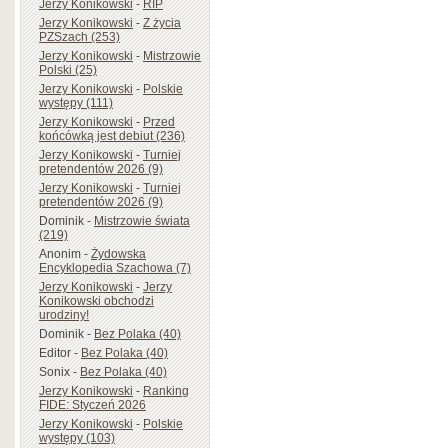
Jerzy Konikowski
-
RIP
Jerzy Konikowski
-
Z życia
PZSzach (253)
Jerzy Konikowski
-
Mistrzowie
Polski (25)
Jerzy Konikowski
-
Polskie
występy (111)
Jerzy Konikowski
-
Przed
końcówką jest debiut (236)
Jerzy Konikowski
-
Turniej
pretendentów 2026 (9)
Jerzy Konikowski
-
Turniej
pretendentów 2026 (9)
Dominik
-
Mistrzowie świata
(219)
Anonim
-
Żydowska
Encyklopedia Szachowa (7)
Jerzy Konikowski
-
Jerzy
Konikowski obchodzi
urodziny!
Dominik
-
Bez Polaka (40)
Editor
-
Bez Polaka (40)
Sonix
-
Bez Polaka (40)
Jerzy Konikowski
-
Ranking
FIDE: Styczeń 2026
Jerzy Konikowski
-
Polskie
występy (103)