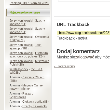
Ranking FIDE: Sierpień 2026
Najnowsze komentarze
Jerzy Konikowski
-
Szachy
URL Trackback
kobiece (51)
Jerzy Konikowski
-
Szachy
kobiece (51)
Jerzy Konikowski
-
Ćwiczenia
Trackback - notka
z taktyki (1)
Jerzy Konikowski
-
Taka
sytuacja (381)
Dodaj komentarz
Jerzy Konikowski
-
Literatura
Musisz się
zalogować
aby móc
szachowa po polsku (124)
Jerzy Konikowski
-
Mistrzowie
Polski (28)
« Starsze wpisy
wireless clock
-
CZESKA
WIOSNA
Anonim
-
Z życia PZSzach
(258)
Anonim
-
Magnus Carlsen
nowym królem!
Anonim
-
Ryszard
Gąsiorowski
Anonim
-
Ciekawa partia (88)
Anonim
-
Szachy na wesoło