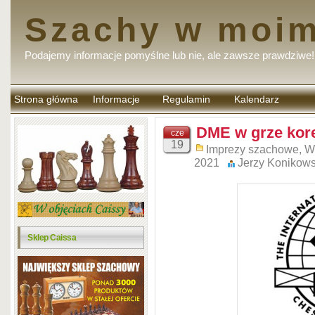
Szachy w moim
Podajemy informacje pomyślne lub nie, ale zawsze prawdziwe!
Strona główna
Informacje
Regulamin
Kalendarz
komentarzy
DME w grze kor
cze
19
Imprezy szachowe
,
W
2021
Jerzy Konikows
Sklep Caissa