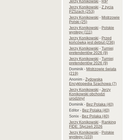
Jerzy Konikowski
-
RIP
Jerzy Konikowski
-
Z życia
PZSzach (253)
Jerzy Konikowski
-
Mistrzowie
Polski (25)
Jerzy Konikowski
-
Polskie
występy (111)
Jerzy Konikowski
-
Przed
końcówką jest debiut (236)
Jerzy Konikowski
-
Turniej
pretendentów 2026 (9)
Jerzy Konikowski
-
Turniej
pretendentów 2026 (9)
Dominik
-
Mistrzowie świata
(219)
Anonim
-
Żydowska
Encyklopedia Szachowa (7)
Jerzy Konikowski
-
Jerzy
Konikowski obchodzi
urodziny!
Dominik
-
Bez Polaka (40)
Editor
-
Bez Polaka (40)
Sonix
-
Bez Polaka (40)
Jerzy Konikowski
-
Ranking
FIDE: Styczeń 2026
Jerzy Konikowski
-
Polskie
występy (103)