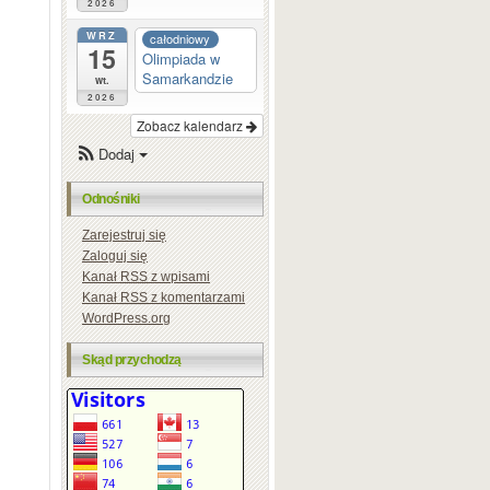
2026
WRZ
całodniowy
15
Olimpiada w
Samarkandzie
wt.
2026
Zobacz kalendarz
Dodaj
Odnośniki
Zarejestruj się
Zaloguj się
Kanał
RSS
z wpisami
Kanał
RSS
z komentarzami
WordPress.org
Skąd przychodzą