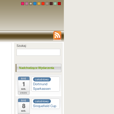
Szukaj:
Nadchodzące Wydarzenia
SIE
całodniowy
1
Dortmund
Sparkassen
sob.
2026
SIE
całodniowy
8
Sinquefield Cup
sob.