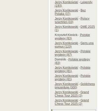
Jerzy Konikowski
-
Legendy
(193)
Jerzy Konikowski
-
Bez
Polaka (37)
Jerzy Konikowski
-
Polscy
szachiści (10)
Jerzy Konikowski
-
DME 2025
(1)
Krzysztof Kledzik
-
Polskie
występy (83)
Jerzy Konikowski
-
Gens una
sumus (123)
Jerzy Konikowski
-
Polskie
występy (87)
Dominik
-
Polskie występy
(83)
Jerzy Konikowski
-
Polskie
występy (81)
Jerzy Konikowski
-
Polskie
występy (81)
Jerzy Konikowski
-
Goldchess
prezentuje (300)
Jerzy Konikowski
-
Grand
Chess Tour 2025 (2)
Jerzy Konikowski
-
Grand
Chess Tour 2025 (2)