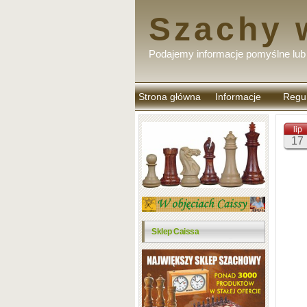
Szachy 
Podajemy informacje pomyślne lub 
Strona główna
Informacje
Regu
komen
lip
17
Sklep Caissa