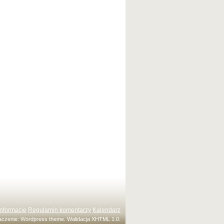
Informacje
Regulamin komentarzy
Kalendarz
maczenie:
Wordpress theme
. Walidacja
XHTML 1.0
.