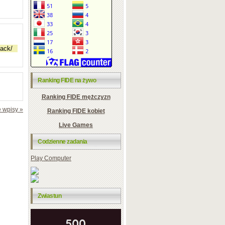
Ranking FIDE na żywo
Ranking FIDE mężczyzn
 wpisy »
Ranking FIDE kobiet
Live Games
Codzienne zadania
Play Computer
Zwiastun