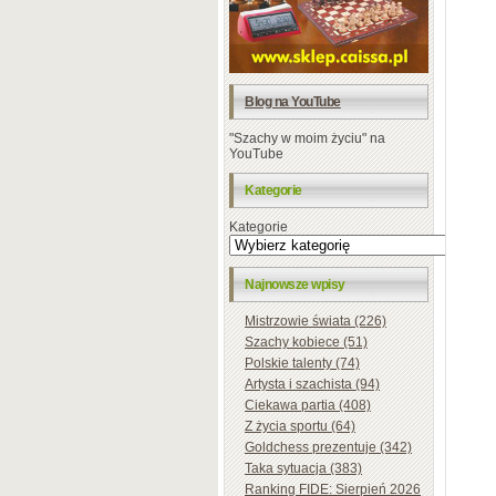
Blog na YouTube
"Szachy w moim życiu" na
YouTube
Kategorie
Kategorie
Najnowsze wpisy
Mistrzowie świata (226)
Szachy kobiece (51)
Polskie talenty (74)
Artysta i szachista (94)
Ciekawa partia (408)
Z życia sportu (64)
Goldchess prezentuje (342)
Taka sytuacja (383)
Ranking FIDE: Sierpień 2026