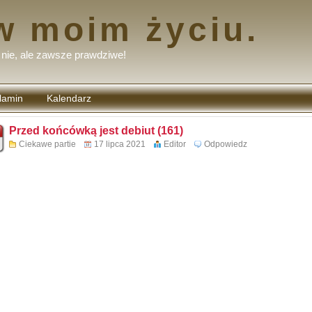
w moim życiu.
nie, ale zawsze prawdziwe!
lamin
Kalendarz
tarzy
Przed końcówką jest debiut (161)
Ciekawe partie
17 lipca 2021
Editor
Odpowiedz