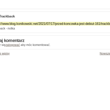
Trackback
ack - notka
aj komentarz
 się
zalogować
aby móc komentować.
e wpisy
Nowsze