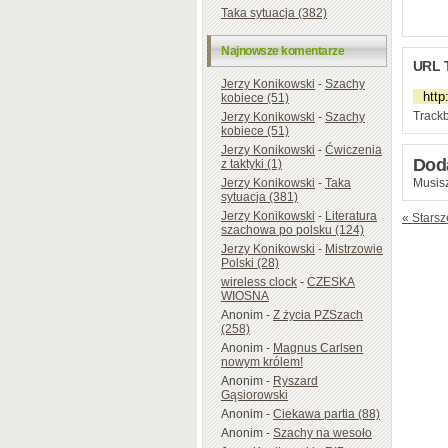
Taka sytuacja (382)
Najnowsze komentarze
URL 
Jerzy Konikowski
-
Szachy
kobiece (51)
Trackb
Jerzy Konikowski
-
Szachy
kobiece (51)
Jerzy Konikowski
-
Ćwiczenia
Dod
z taktyki (1)
Jerzy Konikowski
-
Taka
Musisz
sytuacja (381)
Jerzy Konikowski
-
Literatura
« Starsz
szachowa po polsku (124)
Jerzy Konikowski
-
Mistrzowie
Polski (28)
wireless clock
-
CZESKA
WIOSNA
Anonim
-
Z życia PZSzach
(258)
Anonim
-
Magnus Carlsen
nowym królem!
Anonim
-
Ryszard
Gąsiorowski
Anonim
-
Ciekawa partia (88)
Anonim
-
Szachy na wesoło