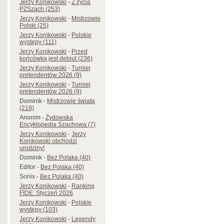
Jerzy Konikowski
-
Z życia
PZSzach (253)
Jerzy Konikowski
-
Mistrzowie
Polski (25)
Jerzy Konikowski
-
Polskie
występy (111)
Jerzy Konikowski
-
Przed
końcówką jest debiut (236)
Jerzy Konikowski
-
Turniej
pretendentów 2026 (9)
Jerzy Konikowski
-
Turniej
pretendentów 2026 (9)
Dominik
-
Mistrzowie świata
(219)
Anonim
-
Żydowska
Encyklopedia Szachowa (7)
Jerzy Konikowski
-
Jerzy
Konikowski obchodzi
urodziny!
Dominik
-
Bez Polaka (40)
Editor
-
Bez Polaka (40)
Sonix
-
Bez Polaka (40)
Jerzy Konikowski
-
Ranking
FIDE: Styczeń 2026
Jerzy Konikowski
-
Polskie
występy (103)
Jerzy Konikowski
-
Legendy