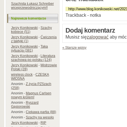
Szachista Łukasz Schreiber
wiceprzewodniczącym!!
Trackback - notka
Najnowsze komentarze
Jerzy Konikowski
-
Szachy
Dodaj komentarz
kobiece (51)
Musisz się
zalogować
aby móc
Jerzy Konikowski
-
Ćwiczenia
z taktyki (1)
Jerzy Konikowski
-
Taka
« Starsze wpisy
sytuacja (381)
Jerzy Konikowski
-
Literatura
szachowa po polsku (124)
Jerzy Konikowski
-
Mistrzowie
Polski (28)
wireless clock
-
CZESKA
WIOSNA
Anonim
-
Z życia PZSzach
(258)
Anonim
-
Magnus Carlsen
nowym królem!
Anonim
-
Ryszard
Gąsiorowski
Anonim
-
Ciekawa partia (88)
Anonim
-
Szachy na wesoło
Jerzy Konikowski
-
RIP