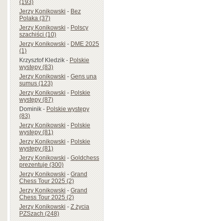
(193)
Jerzy Konikowski
-
Bez
Polaka (37)
Jerzy Konikowski
-
Polscy
szachiści (10)
Jerzy Konikowski
-
DME 2025
(1)
Krzysztof Kledzik
-
Polskie
występy (83)
Jerzy Konikowski
-
Gens una
sumus (123)
Jerzy Konikowski
-
Polskie
występy (87)
Dominik
-
Polskie występy
(83)
Jerzy Konikowski
-
Polskie
występy (81)
Jerzy Konikowski
-
Polskie
występy (81)
Jerzy Konikowski
-
Goldchess
prezentuje (300)
Jerzy Konikowski
-
Grand
Chess Tour 2025 (2)
Jerzy Konikowski
-
Grand
Chess Tour 2025 (2)
Jerzy Konikowski
-
Z życia
PZSzach (248)