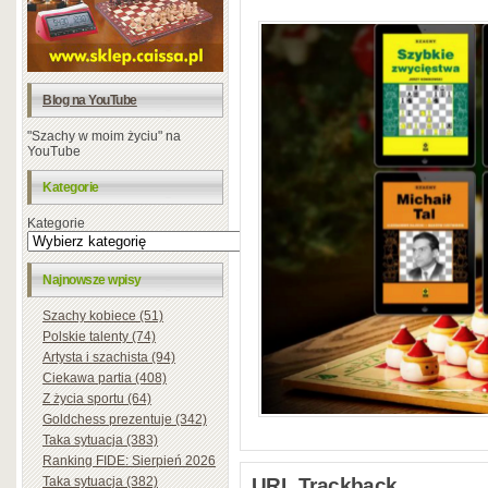
Blog na YouTube
"Szachy w moim życiu" na
YouTube
Kategorie
Kategorie
Najnowsze wpisy
Szachy kobiece (51)
Polskie talenty (74)
Artysta i szachista (94)
Ciekawa partia (408)
Z życia sportu (64)
Goldchess prezentuje (342)
Taka sytuacja (383)
Ranking FIDE: Sierpień 2026
URL Trackback
Taka sytuacja (382)