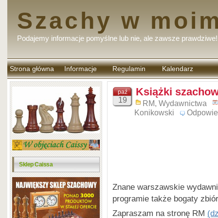
Szachy w moim
Podajemy informacje pomyślne lub nie, ale zawsze prawdziwe!
Strona główna
Informacje
Regulamin
Kalendarz
komentarzy
Książki szacho
paź
19
RM
,
Wydawnictwa
Konikowski
Odpowie
Sklep Caissa
Znane warszawskie wydawn
programie także bogaty zbió
Zapraszam na stronę RM
(d