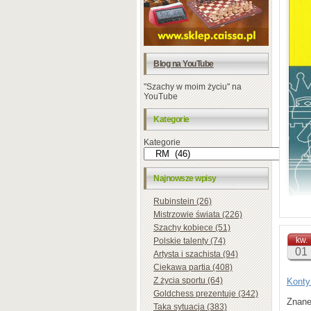
Blog na YouTube
"Szachy w moim życiu" na
YouTube
Kategorie
Kategorie
Najnowsze wpisy
Rubinstein (26)
Mistrzowie świata (226)
Szachy kobiece (51)
kw.
Polskie talenty (74)
01
Artysta i szachista (94)
Ciekawa partia (408)
Z życia sportu (64)
Konty
Goldchess prezentuje (342)
Znan
Taka sytuacja (383)