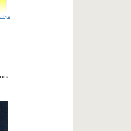
alej »
 –
 dla