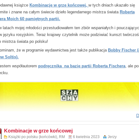
edawnej książce
Kombinacje w grze końcowej,
w tych dniach ukazało się
mite i znane na całym świecie dzieło legendarnego mistrza świata
Roberta
era Moich 60 pamiętnych partii.
 latach mojej młodości przestudiowałem ten zbiór wspaniałych i pouczający
i w języku rosyjskim. Teraz krajowy czytelnik może podziwiać kunszt twórczoś
o mistrza świata po polsku!
ominam, że w programie wydawnictwa jest także publikacja
Bobby Fischer (
w Soltis).
estem współautorem
podręcznika na bazie partii Roberta Fischera
, ale po
ecku.
ie zwycięstwa
D
 Konikowski
wnictwo RM
awa 2023 (II wydanie)
Kombinacje w grze końcowej
trony
Książki po polsku (końcówki)
,
RM
6 kwietnia 2023
Jerzy