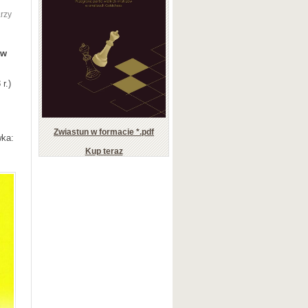
rzy
 w
r.)
Zwiastun w formacie *.pdf
wka:
Kup teraz