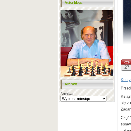
Autor bloga
cze
27
Konty
Archiwa
Przed
Archiwa
W roz
Książk
Morr
się z 
Zadan
To ost
wypró
Część
towar
spraw
zakre
Po zd