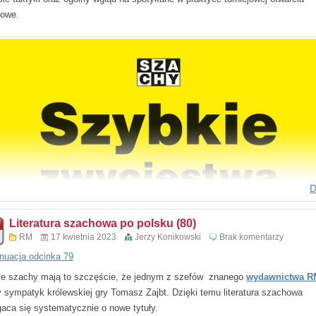
owe.
cie włączyć stosowanie gambitu w ważnych pojedynkach turniejowych.
D
Literatura szachowa po polsku (80)
RM
17 kwietnia 2023
Jerzy Konikowski
Brak komentarzy
nuacja odcinka 79
ie szachy mają to szczęście, że jednym z szefów znanego
wydawnictwa R
y sympatyk królewskiej gry Tomasz Zajbt. Dzięki temu literatura szachowa
aca się systematycznie o nowe tytuły.