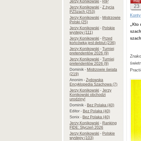
maj
Jerzy Konikowski
-
RIP
23
Jerzy Konikowski
-
Z życia
PZSzach (253)
Konty
Jerzy Konikowski
-
Mistrzowie
Polski (25)
„Kto 
Jerzy Konikowski
-
Polskie
szach
występy (111)
szac
Jerzy Konikowski
-
Przed
końcówką jest debiut (236)
Jerzy Konikowski
-
Turniej
pretendentów 2026 (9)
Znako
Jerzy Konikowski
-
Turniej
świet
pretendentów 2026 (9)
Dominik
-
Mistrzowie świata
Pract
(219)
Anonim
-
Żydowska
Encyklopedia Szachowa (7)
Jerzy Konikowski
-
Jerzy
Konikowski obchodzi
urodziny!
Dominik
-
Bez Polaka (40)
Editor
-
Bez Polaka (40)
Sonix
-
Bez Polaka (40)
Jerzy Konikowski
-
Ranking
FIDE: Styczeń 2026
Jerzy Konikowski
-
Polskie
występy (103)