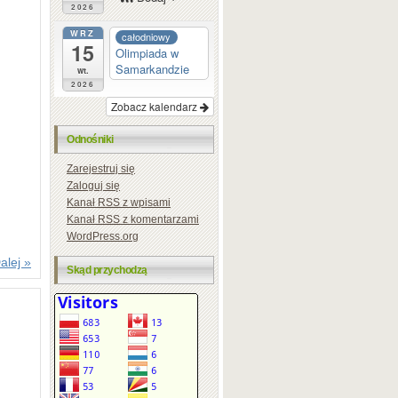
2026
WRZ
całodniowy
15
Olimpiada w
Samarkandzie
wt.
2026
Zobacz kalendarz
Odnośniki
Zarejestruj się
Zaloguj się
Kanał
RSS
z wpisami
Kanał
RSS
z komentarzami
WordPress.org
alej »
Skąd przychodzą