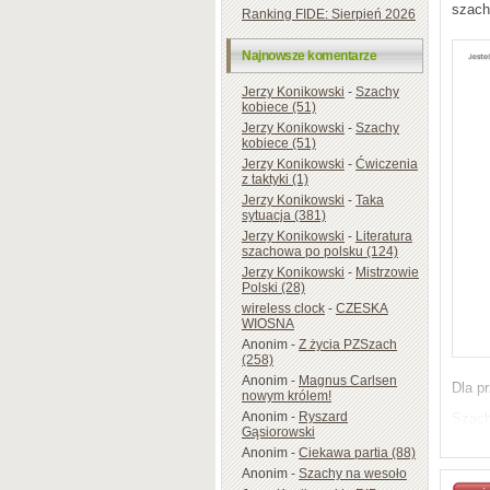
szach
Ranking FIDE: Sierpień 2026
Najnowsze komentarze
Jerzy Konikowski
-
Szachy
kobiece (51)
Jerzy Konikowski
-
Szachy
kobiece (51)
Jerzy Konikowski
-
Ćwiczenia
z taktyki (1)
Jerzy Konikowski
-
Taka
sytuacja (381)
Jerzy Konikowski
-
Literatura
szachowa po polsku (124)
Jerzy Konikowski
-
Mistrzowie
Polski (28)
wireless clock
-
CZESKA
WIOSNA
Anonim
-
Z życia PZSzach
(258)
Anonim
-
Magnus Carlsen
Dla p
nowym królem!
Anonim
-
Ryszard
Szach
Gąsiorowski
Szach
Anonim
-
Ciekawa partia (88)
Anonim
-
Szachy na wesoło