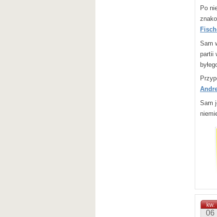
Po ni
znako
Fisch
Sam w
parti
byłeg
Przyp
Andre
Sam j
niemi
Szybk
Jerzy
Wyda
Warsz
kw.
06
232 s