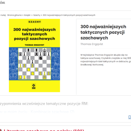
ów.
rzypomnienia wcześniejsze tematyczne pozycje RM:
y w moim życiu.: Kombinacje szachowe (2)
D
y w moim życiu.: Kombinacje w grze końcowej