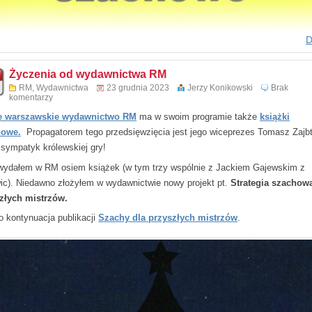
D
Życzenia od wydawnictwa RM
RM
,
Wydawnictwa
23 grudnia 2023
Jerzy Konikowski
Brak
komentarzy
e warszawskie wydawnictwo RM
ma w swoim programie także
książki
howe.
Propagatorem tego przedsięwzięcia jest jego wiceprezes Tomasz Zajbt
i sympatyk królewskiej gry!
ydałem w RM osiem książek (w tym trzy wspólnie z Jackiem Gajewskim z
ic). Niedawno złożyłem w wydawnictwie nowy projekt pt.
Strategia szachowa
złych mistrzów.
to kontynuacja publikacji
Szachy dla przyszłych mistrzów
.