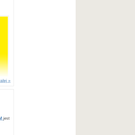
alej »
M
jest