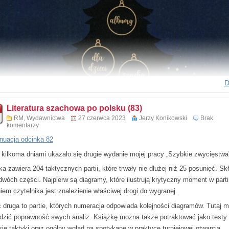
D
Literatura szachowa po polsku (83)
RM
,
Wydawnictwa
27 czerwca 2023
Jerzy Konikowski
Brak
komentarzy
nuacja odcinka 82
 kilkoma dniami ukazało się drugie wydanie mojej pracy „Szybkie zwycięstwa
dziale 5 „Graj gambity” przedstawiłem na bazie 30 tematycznych partii
gambi
a zawiera 204 taktycznych partii, które trwały nie dłużej niż 25 posunięć. Sk
a
po ruchach 1.e4 c5 2.d4 cxd4 3.c3.
dwóch części. Najpierw są diagramy, które ilustrują krytyczny moment w parti
iem czytelnika jest znalezienie właściwej drogi do wygranej.
re otwarcie jest groźną bronią przeciwko popularnej obronie sycylijskiej. Pol
bowanie gambitu, szczególnie młodym sympatykom szachów, najpierw w par
 druga to partie, których numeracja odpowiada kolejności diagramów. Tutaj 
zyskich, błyskawicznych oraz szybkich.
dzić poprawność swych analiz. Książkę można także potraktować jako testy
sie taktyki oraz ogólny wgląd na spotykane w praktyce turniejowej otwarcia
obyciu odpowiedniej wiedzy teoretycznej i praktycznych doświadczeń można