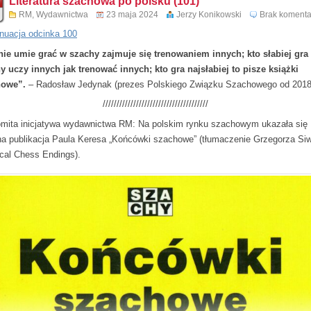
Literatura szachowa po polsku (101)
RM
,
Wydawnictwa
23 maja 2024
Jerzy Konikowski
Brak komenta
nuacja odcinka 100
nie umie grać w szachy zajmuje się trenowaniem innych; kto słabiej gra
y uczy innych jak trenować innych; kto gra najsłabiej to pisze książki
howe”.
– Radosław Jedynak (prezes Polskiego Związku Szachowego od 2018 
//////////////////////////////////////
mita inicjatywa wydawnictwa RM: Na polskim rynku szachowym ukazała się
na publikacja Paula Keresa „Końcówki szachowe” (tłumaczenie Grzegorza Si
ical Chess Endings).