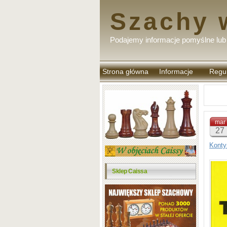
Szachy 
Podajemy informacje pomyślne lub 
Strona główna
Informacje
Regu
komen
mar
27
Konty
Sklep Caissa