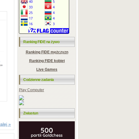
Ranking FIDE na żywo
Ranking FIDE mężczyzn
Ranking FIDE kobiet
Live Games
Codzienne zadania
Play Computer
Zwiastun
alej »