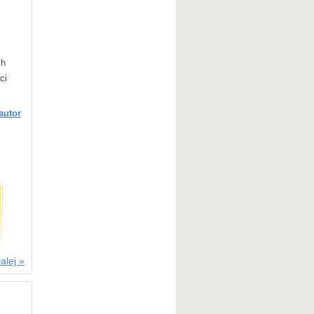
ch
ci
autor
alej »