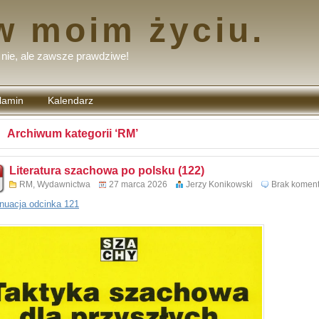
w moim życiu.
nie, ale zawsze prawdziwe!
lamin
Kalendarz
tarzy
Archiwum kategorii ‘RM’
Literatura szachowa po polsku (122)
RM
,
Wydawnictwa
27 marca 2026
Jerzy Konikowski
Brak koment
nuacja odcinka 121