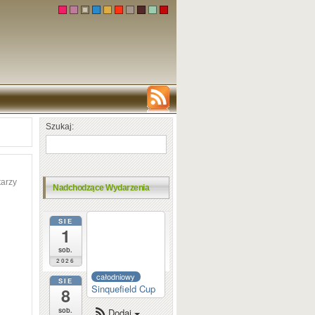
Szukaj:
arzy
Nadchodzące Wydarzenia
SIE
całodniowy
1
Dortmund
Sparkassen
sob.
2026
całodniowy
SIE
Sinquefield Cup
8
sob.
Dodaj