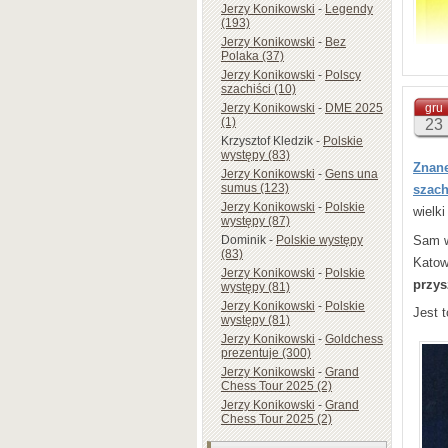
Jerzy Konikowski
-
Legendy
(193)
Jerzy Konikowski
-
Bez
Polaka (37)
Jerzy Konikowski
-
Polscy
szachiści (10)
Jerzy Konikowski
-
DME 2025
gru
(1)
23
Krzysztof Kledzik
-
Polskie
występy (83)
Znan
Jerzy Konikowski
-
Gens una
sumus (123)
szac
Jerzy Konikowski
-
Polskie
wielk
występy (87)
Sam w
Dominik
-
Polskie występy
(83)
Katow
Jerzy Konikowski
-
Polskie
przys
występy (81)
Jerzy Konikowski
-
Polskie
Jest 
występy (81)
Jerzy Konikowski
-
Goldchess
prezentuje (300)
Jerzy Konikowski
-
Grand
Chess Tour 2025 (2)
Jerzy Konikowski
-
Grand
Chess Tour 2025 (2)