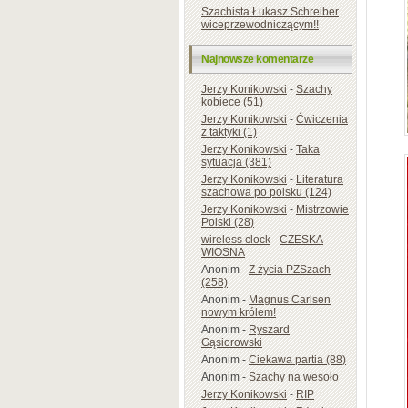
Szachista Łukasz Schreiber
wiceprzewodniczącym!!
Najnowsze komentarze
Jerzy Konikowski
-
Szachy
kobiece (51)
Jerzy Konikowski
-
Ćwiczenia
z taktyki (1)
Jerzy Konikowski
-
Taka
sytuacja (381)
Jerzy Konikowski
-
Literatura
szachowa po polsku (124)
Jerzy Konikowski
-
Mistrzowie
Polski (28)
wireless clock
-
CZESKA
WIOSNA
Anonim
-
Z życia PZSzach
(258)
Anonim
-
Magnus Carlsen
nowym królem!
Anonim
-
Ryszard
Gąsiorowski
Anonim
-
Ciekawa partia (88)
Anonim
-
Szachy na wesoło
Jerzy Konikowski
-
RIP