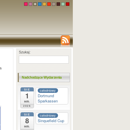
Szukaj:
a
Nadchodzące Wydarzenia
SIE
całodniowy
1
Dortmund
Sparkassen
sob.
2026
SIE
całodniowy
8
Sinquefield Cup
sob.