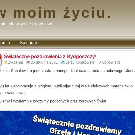
w moim życiu.
nie, ale zawsze prawdziwe!
lamin
Kalendarz
tarzy
Świąteczne pozdrowienia z Bydgoszczy!
Życzenia
25 grudnia 2021
Jerzy Konikowski
Odpowiedz
Gizela Kubalewska jest siostrą znanego działacza i arbitra szachowego Ulrich
.
ku lat współpracuje z blogiem, publikując tutaj wiele ciekawych materiałów o
yce szachowej!
ujemy i wzajemnie życzymy pogodnych oraz zdrowych Świąt!