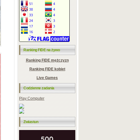
Ranking FIDE na żywo
Ranking FIDE mężczyzn
Ranking FIDE kobiet
Live Games
Codzienne zadania
Play Computer
Zwiastun