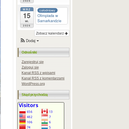
2026
WRZ
całodniowy
15
Olimpiada w
Samarkandzie
wt.
2026
Zobacz kalendarz
Dodaj
Odnośniki
Zarejestruj się
Zaloguj się
Kanał
RSS
z wpisami
Kanał
RSS
z komentarzami
WordPress.org
Skąd przychodzą