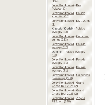
(193)
Jerzy Konikowski
-
Bez
Polaka (37)
Jerzy Konikowski
-
Polscy
szachiści (10)
Jerzy Konikowski
-
DME 2025
(1)
Krzysztof Kledzik
-
Polskie
występy (83)
Jerzy Konikowski
-
Gens una
sumus (123)
Jerzy Konikowski
-
Polskie
występy (87)
Dominik
-
Polskie występy
(83)
Jerzy Konikowski
-
Polskie
występy (81)
Jerzy Konikowski
-
Polskie
występy (81)
Jerzy Konikowski
-
Goldchess
prezentuje (300)
Jerzy Konikowski
-
Grand
Chess Tour 2025 (2)
Jerzy Konikowski
-
Grand
Chess Tour 2025 (2)
Jerzy Konikowski
-
Z życia
PZSzach (248)