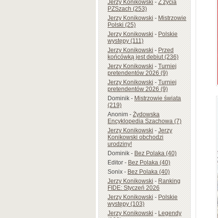
Jerzy Konikowski
-
Z życia
PZSzach (253)
Jerzy Konikowski
-
Mistrzowie
Polski (25)
Jerzy Konikowski
-
Polskie
występy (111)
Jerzy Konikowski
-
Przed
końcówką jest debiut (236)
Jerzy Konikowski
-
Turniej
pretendentów 2026 (9)
Jerzy Konikowski
-
Turniej
pretendentów 2026 (9)
Dominik
-
Mistrzowie świata
(219)
Anonim
-
Żydowska
Encyklopedia Szachowa (7)
Jerzy Konikowski
-
Jerzy
Konikowski obchodzi
urodziny!
Dominik
-
Bez Polaka (40)
Editor
-
Bez Polaka (40)
Sonix
-
Bez Polaka (40)
Jerzy Konikowski
-
Ranking
FIDE: Styczeń 2026
Jerzy Konikowski
-
Polskie
występy (103)
Jerzy Konikowski
-
Legendy