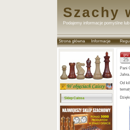
Szachy 
Podajemy informacje pomyślne lub 
Strona główna
Informacje
Regu
komen
gru
25
Pani 
Jahra
Od kil
temat
Dzięk
Sklep Caissa