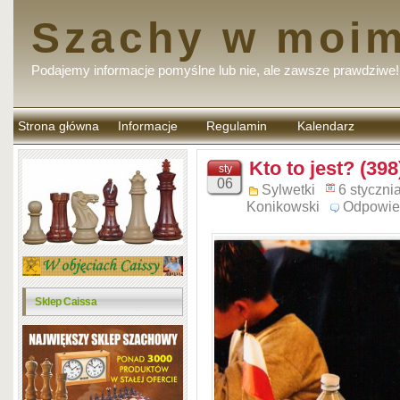
Szachy w moim
Podajemy informacje pomyślne lub nie, ale zawsze prawdziwe!
Strona główna
Informacje
Regulamin
Kalendarz
komentarzy
Kto to jest? (398
sty
06
Sylwetki
6 styczni
Konikowski
Odpowie
Sklep Caissa