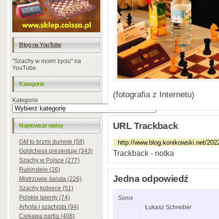
Blog na YouTube
"Szachy w moim życiu" na
YouTube
Kategorie
(fotografia z Internetu)
Kategorie
URL Trackback
Najnowsze wpisy
GM to brzmi dumnie (58)
Goldchess prezentuje (343)
Trackback - notka
Szachy w Polsce (277)
Rubinstein (26)
Jedna odpowiedź
Mistrzowie świata (226)
Szachy kobiece (51)
Polskie talenty (74)
Sonix
Artysta i szachista (94)
Łukasz Schreiber
Ciekawa partia (408)