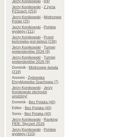
Jerzy Konikowski
-
RIP
Jerzy Konikowski
-
Z życia
PZSzach (253)
Jerzy Konikowski
-
Mistrzowie
Polski (25)
Jerzy Konikowski
-
Polskie
występy (111)
Jerzy Konikowski
-
Przed
końcówką jest debiut (236)
Jerzy Konikowski
-
Turniej
pretendentów 2026 (9)
Jerzy Konikowski
-
Turniej
pretendentów 2026 (9)
Dominik
-
Mistrzowie świata
(219)
Anonim
-
Żydowska
Encyklopedia Szachowa (7)
Jerzy Konikowski
-
Jerzy
Konikowski obchodzi
urodziny!
Dominik
-
Bez Polaka (40)
Editor
-
Bez Polaka (40)
Sonix
-
Bez Polaka (40)
Jerzy Konikowski
-
Ranking
FIDE: Styczeń 2026
Jerzy Konikowski
-
Polskie
występy (103)