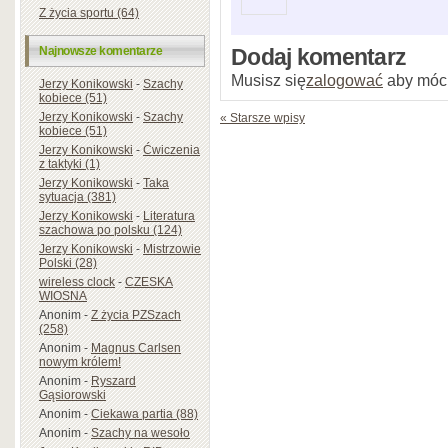
Z życia sportu (64)
Najnowsze komentarze
Dodaj komentarz
Musisz się
zalogować
aby móc
Jerzy Konikowski
-
Szachy
kobiece (51)
Jerzy Konikowski
-
Szachy
« Starsze wpisy
kobiece (51)
Jerzy Konikowski
-
Ćwiczenia
z taktyki (1)
Jerzy Konikowski
-
Taka
sytuacja (381)
Jerzy Konikowski
-
Literatura
szachowa po polsku (124)
Jerzy Konikowski
-
Mistrzowie
Polski (28)
wireless clock
-
CZESKA
WIOSNA
Anonim
-
Z życia PZSzach
(258)
Anonim
-
Magnus Carlsen
nowym królem!
Anonim
-
Ryszard
Gąsiorowski
Anonim
-
Ciekawa partia (88)
Anonim
-
Szachy na wesoło