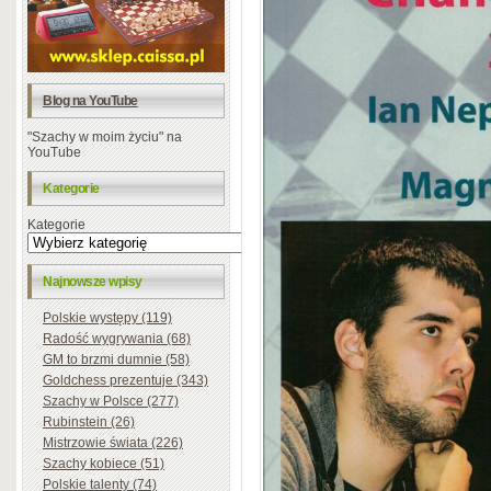
Blog na YouTube
"Szachy w moim życiu" na
YouTube
Kategorie
Kategorie
Najnowsze wpisy
Polskie występy (119)
Radość wygrywania (68)
GM to brzmi dumnie (58)
Goldchess prezentuje (343)
Szachy w Polsce (277)
Rubinstein (26)
Mistrzowie świata (226)
Szachy kobiece (51)
Polskie talenty (74)