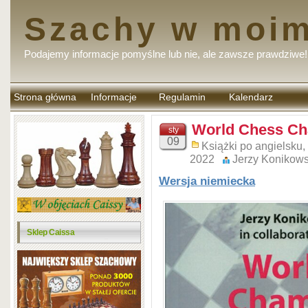
Szachy w moim
Podajemy informacje pomyślne lub nie, ale zawsze prawdziwe!
Strona główna
Informacje
Regulamin
Kalendarz
komentarzy
World Chess Ch
sty
09
Książki po angielsku
,
2022
Jerzy Konikows
Wersja niemiecka
Sklep Caissa