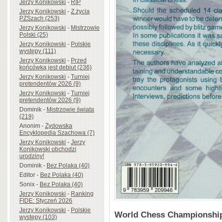
Jerzy Konikowski
-
RIP
Jerzy Konikowski
-
Z życia
PZSzach (253)
Jerzy Konikowski
-
Mistrzowie
Polski (25)
Jerzy Konikowski
-
Polskie
występy (111)
Jerzy Konikowski
-
Przed
końcówką jest debiut (236)
Jerzy Konikowski
-
Turniej
pretendentów 2026 (9)
Jerzy Konikowski
-
Turniej
pretendentów 2026 (9)
Dominik
-
Mistrzowie świata
(219)
Anonim
-
Żydowska
Encyklopedia Szachowa (7)
Jerzy Konikowski
-
Jerzy
Konikowski obchodzi
urodziny!
Dominik
-
Bez Polaka (40)
Editor
-
Bez Polaka (40)
Sonix
-
Bez Polaka (40)
Jerzy Konikowski
-
Ranking
FIDE: Styczeń 2026
Jerzy Konikowski
-
Polskie
World Chess Championshi
występy (103)