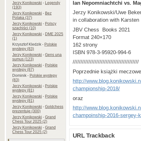
Ian Nepomniachtchi vs. Ma
Jerzy Konikowski
-
Legendy
(193)
Jerzy Konikowski/Uwe Bek
Jerzy Konikowski
-
Bez
Polaka (37)
in collaboration with Karsten
Jerzy Konikowski
-
Polscy
szachiści (10)
JBV Chess Books 2021
Jerzy Konikowski
-
DME 2025
Format 240×170
(1)
162 strony
Krzysztof Kledzik
-
Polskie
występy (83)
ISBN 978-3-95920-994-6
Jerzy Konikowski
-
Gens una
sumus (123)
//////////////////////////////////////////
Jerzy Konikowski
-
Polskie
występy (87)
Poprzednie książki meczowe
Dominik
-
Polskie występy
(83)
http://www.blog.konikowski.
Jerzy Konikowski
-
Polskie
championship-2018/
występy (81)
Jerzy Konikowski
-
Polskie
oraz
występy (81)
Jerzy Konikowski
-
Goldchess
http://www.blog.konikowski.
prezentuje (300)
champoinship-2016-sergey-k
Jerzy Konikowski
-
Grand
Chess Tour 2025 (2)
Jerzy Konikowski
-
Grand
Chess Tour 2025 (2)
URL Trackback