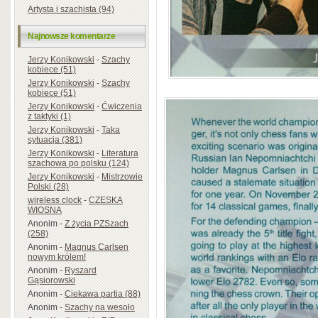
Artysta i szachista (94)
Najnowsze komentarze
Jerzy Konikowski
-
Szachy
kobiece (51)
Jerzy Konikowski
-
Szachy
kobiece (51)
Jerzy Konikowski
-
Ćwiczenia
z taktyki (1)
Jerzy Konikowski
-
Taka
sytuacja (381)
Jerzy Konikowski
-
Literatura
szachowa po polsku (124)
Jerzy Konikowski
-
Mistrzowie
Polski (28)
wireless clock
-
CZESKA
WIOSNA
Anonim
-
Z życia PZSzach
(258)
Anonim
-
Magnus Carlsen
nowym królem!
Anonim
-
Ryszard
Gąsiorowski
Anonim
-
Ciekawa partia (88)
Anonim
-
Szachy na wesoło