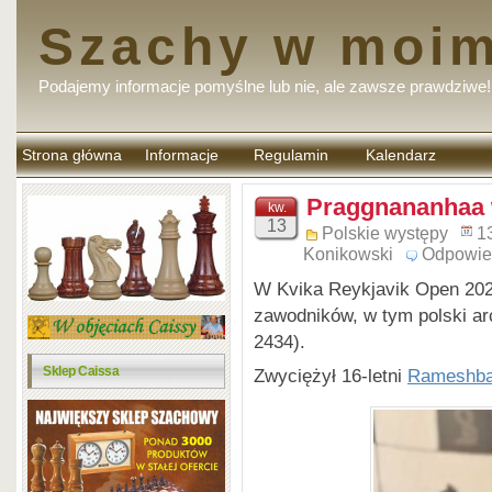
Szachy w moim
Podajemy informacje pomyślne lub nie, ale zawsze prawdziwe!
Strona główna
Informacje
Regulamin
Kalendarz
komentarzy
Praggnananhaa 
kw.
13
Polskie występy
1
Konikowski
Odpowie
W Kvika Reykjavik Open 202
zawodników, w tym polski a
2434).
Sklep Caissa
Zwyciężył 16-letni
Rameshba