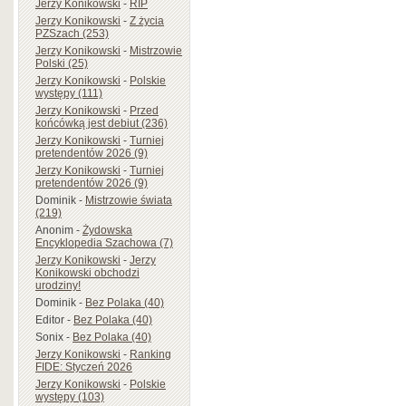
Jerzy Konikowski
-
RIP
Jerzy Konikowski
-
Z życia
PZSzach (253)
Jerzy Konikowski
-
Mistrzowie
Polski (25)
Jerzy Konikowski
-
Polskie
występy (111)
Jerzy Konikowski
-
Przed
końcówką jest debiut (236)
Jerzy Konikowski
-
Turniej
pretendentów 2026 (9)
Jerzy Konikowski
-
Turniej
pretendentów 2026 (9)
Dominik
-
Mistrzowie świata
(219)
Anonim
-
Żydowska
Encyklopedia Szachowa (7)
Jerzy Konikowski
-
Jerzy
Konikowski obchodzi
urodziny!
Dominik
-
Bez Polaka (40)
Editor
-
Bez Polaka (40)
Sonix
-
Bez Polaka (40)
Jerzy Konikowski
-
Ranking
FIDE: Styczeń 2026
Jerzy Konikowski
-
Polskie
występy (103)