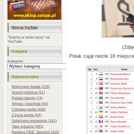
Blog na YouTube
"Szachy w moim życiu" na
YouTube
(Zdję
Kategorie
Polak zajął niezłe 16 miejsce
Kategorie
Najnowsze wpisy
Mistrzowie świata (226)
Szachy kobiece (51)
Polskie talenty (74)
Artysta i szachista (94)
Ciekawa partia (408)
Z życia sportu (64)
Goldchess prezentuje (342)
Taka sytuacja (383)
Ranking FIDE: Sierpień 2026