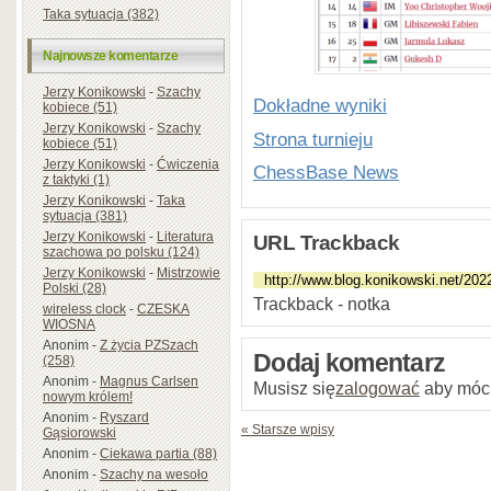
Taka sytuacja (382)
Najnowsze komentarze
Jerzy Konikowski
-
Szachy
Dokładne wyniki
kobiece (51)
Jerzy Konikowski
-
Szachy
Strona turnieju
kobiece (51)
Jerzy Konikowski
-
Ćwiczenia
ChessBase News
z taktyki (1)
Jerzy Konikowski
-
Taka
sytuacja (381)
Jerzy Konikowski
-
Literatura
URL Trackback
szachowa po polsku (124)
Jerzy Konikowski
-
Mistrzowie
Polski (28)
Trackback - notka
wireless clock
-
CZESKA
WIOSNA
Anonim
-
Z życia PZSzach
Dodaj komentarz
(258)
Anonim
-
Magnus Carlsen
Musisz się
zalogować
aby móc
nowym królem!
Anonim
-
Ryszard
« Starsze wpisy
Gąsiorowski
Anonim
-
Ciekawa partia (88)
Anonim
-
Szachy na wesoło