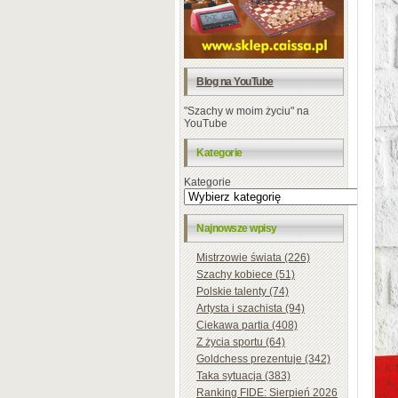
Blog na YouTube
"Szachy w moim życiu" na
YouTube
Kategorie
Kategorie
Najnowsze wpisy
Mistrzowie świata (226)
Szachy kobiece (51)
Polskie talenty (74)
Artysta i szachista (94)
Ciekawa partia (408)
Z życia sportu (64)
Goldchess prezentuje (342)
Taka sytuacja (383)
Ranking FIDE: Sierpień 2026