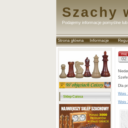
Szachy 
Podajemy informacje pomyślne lub 
Strona główna
Informacje
Regu
komen
maj
02
Nieda
Szefem
Dla p
Wpis 
Sklep Caissa
Wpis 