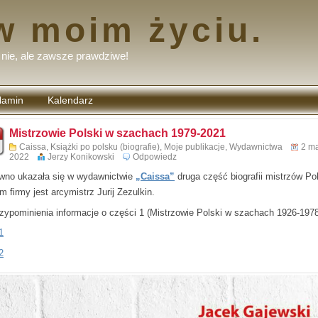
w moim życiu.
nie, ale zawsze prawdziwe!
lamin
Kalendarz
tarzy
Mistrzowie Polski w szachach 1979-2021
Caissa
,
Książki po polsku (biografie)
,
Moje publikacje
,
Wydawnictwa
2 m
2022
Jerzy Konikowski
Odpowiedz
wno ukazała się w wydawnictwie
„Caissa”
druga część biografii mistrzów Pol
 firmy jest arcymistrz Jurij Zezulkin.
rzypominienia informacje o części 1 (Mistrzowie Polski w szachach 1926-1978
1
2