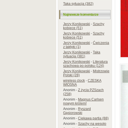
Taka sytuacja (382)
Najnowsze komentarze
Jerzy Konikowski
-
Szachy
kobiece (51)
Jerzy Konikowski
-
Szachy
kobiece (51)
Jerzy Konikowski
-
Ćwiczenia
z taktyki (1)
Jerzy Konikowski
-
Taka
sytuacja (381)
Jerzy Konikowski
-
Literatura
szachowa po polsku (124)
Jerzy Konikowski
-
Mistrzowie
Polski (28)
wireless clock
-
CZESKA
WIOSNA
Anonim
-
Z życia PZSzach
(258)
Anonim
-
Magnus Carlsen
nowym królem!
Anonim
-
Ryszard
Gąsiorowski
Anonim
-
Ciekawa partia (88)
Anonim
-
Szachy na wesoło