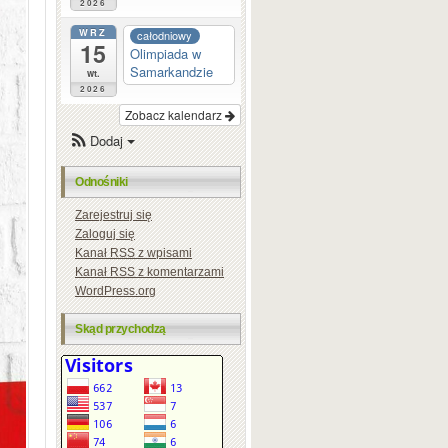
2026
WRZ
całodniowy
15
Olimpiada w
Samarkandzie
wt.
2026
Zobacz kalendarz
Dodaj
Odnośniki
Zarejestruj się
Zaloguj się
Kanał
RSS
z wpisami
Kanał
RSS
z komentarzami
WordPress.org
Skąd przychodzą