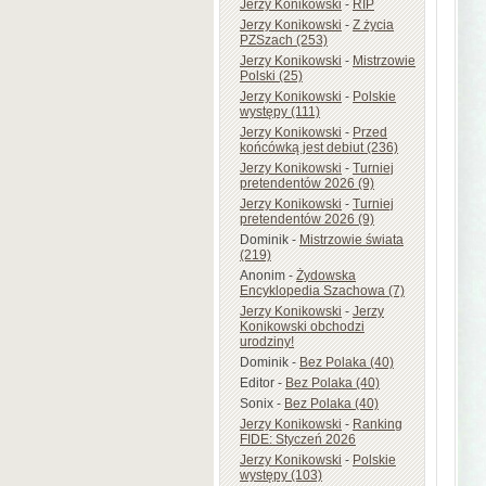
Jerzy Konikowski
-
RIP
Jerzy Konikowski
-
Z życia
PZSzach (253)
Jerzy Konikowski
-
Mistrzowie
Polski (25)
Jerzy Konikowski
-
Polskie
występy (111)
Jerzy Konikowski
-
Przed
końcówką jest debiut (236)
Jerzy Konikowski
-
Turniej
pretendentów 2026 (9)
Jerzy Konikowski
-
Turniej
pretendentów 2026 (9)
Dominik
-
Mistrzowie świata
(219)
Anonim
-
Żydowska
Encyklopedia Szachowa (7)
Jerzy Konikowski
-
Jerzy
Konikowski obchodzi
urodziny!
Dominik
-
Bez Polaka (40)
Editor
-
Bez Polaka (40)
Sonix
-
Bez Polaka (40)
Jerzy Konikowski
-
Ranking
FIDE: Styczeń 2026
Jerzy Konikowski
-
Polskie
występy (103)