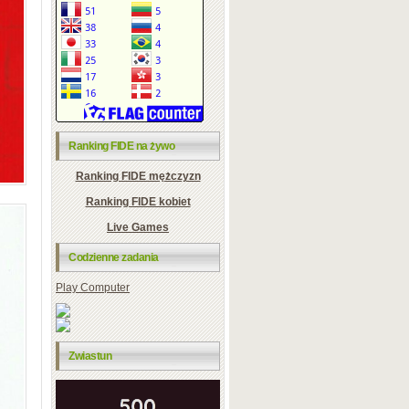
Ranking FIDE na żywo
Ranking FIDE mężczyzn
Ranking FIDE kobiet
Live Games
Codzienne zadania
Play Computer
Zwiastun