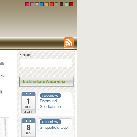
Szukaj:
aja
ski.
Nadchodzące Wydarzenia
):
SIE
całodniowy
1
Dortmund
Sparkassen
sob.
2026
SIE
całodniowy
8
Sinquefield Cup
sob.