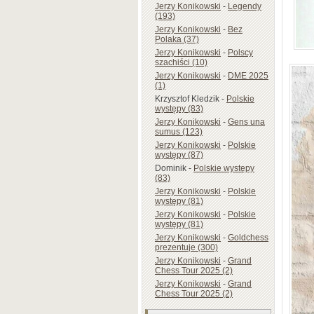
Jerzy Konikowski
-
Legendy
(193)
Jerzy Konikowski
-
Bez
Polaka (37)
Jerzy Konikowski
-
Polscy
szachiści (10)
Jerzy Konikowski
-
DME 2025
(1)
Krzysztof Kledzik
-
Polskie
występy (83)
Jerzy Konikowski
-
Gens una
sumus (123)
Jerzy Konikowski
-
Polskie
występy (87)
Dominik
-
Polskie występy
(83)
Jerzy Konikowski
-
Polskie
występy (81)
Jerzy Konikowski
-
Polskie
występy (81)
Jerzy Konikowski
-
Goldchess
prezentuje (300)
Jerzy Konikowski
-
Grand
Chess Tour 2025 (2)
Jerzy Konikowski
-
Grand
Chess Tour 2025 (2)