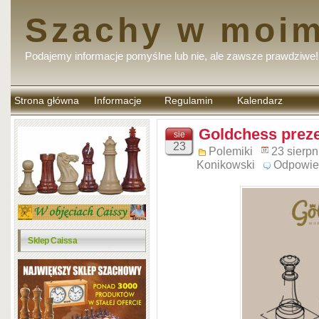
Szachy w moim
Podajemy informacje pomyślne lub nie, ale zawsze prawdziwe!
Strona główna
Informacje
Regulamin
Kalendarz
komentarzy
Goldchess preze
sie
23
Polemiki
23 sierpn
Konikowski
Odpowie
Sklep Caissa