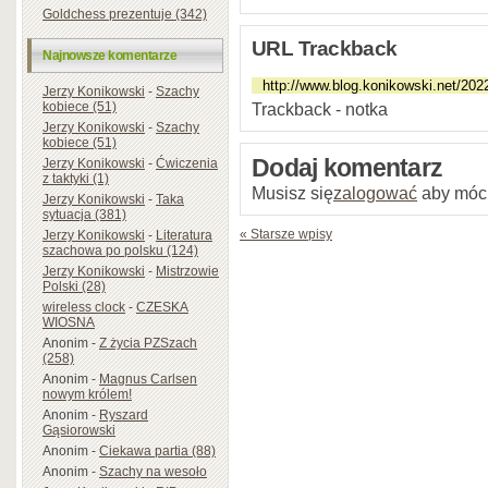
Goldchess prezentuje (342)
URL Trackback
Najnowsze komentarze
Jerzy Konikowski
-
Szachy
Trackback - notka
kobiece (51)
Jerzy Konikowski
-
Szachy
kobiece (51)
Dodaj komentarz
Jerzy Konikowski
-
Ćwiczenia
z taktyki (1)
Musisz się
zalogować
aby móc
Jerzy Konikowski
-
Taka
sytuacja (381)
« Starsze wpisy
Jerzy Konikowski
-
Literatura
szachowa po polsku (124)
Jerzy Konikowski
-
Mistrzowie
Polski (28)
wireless clock
-
CZESKA
WIOSNA
Anonim
-
Z życia PZSzach
(258)
Anonim
-
Magnus Carlsen
nowym królem!
Anonim
-
Ryszard
Gąsiorowski
Anonim
-
Ciekawa partia (88)
Anonim
-
Szachy na wesoło