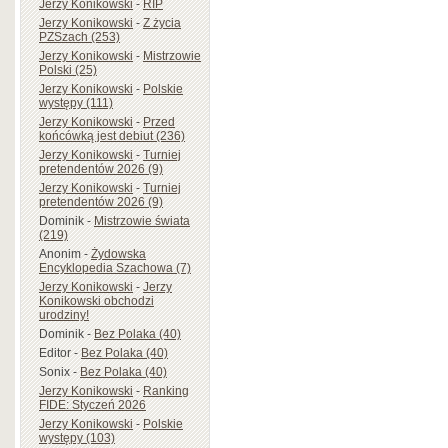
Jerzy Konikowski
-
RIP
Jerzy Konikowski
-
Z życia
PZSzach (253)
Jerzy Konikowski
-
Mistrzowie
Polski (25)
Jerzy Konikowski
-
Polskie
występy (111)
Jerzy Konikowski
-
Przed
końcówką jest debiut (236)
Jerzy Konikowski
-
Turniej
pretendentów 2026 (9)
Jerzy Konikowski
-
Turniej
pretendentów 2026 (9)
Dominik
-
Mistrzowie świata
(219)
Anonim
-
Żydowska
Encyklopedia Szachowa (7)
Jerzy Konikowski
-
Jerzy
Konikowski obchodzi
urodziny!
Dominik
-
Bez Polaka (40)
Editor
-
Bez Polaka (40)
Sonix
-
Bez Polaka (40)
Jerzy Konikowski
-
Ranking
FIDE: Styczeń 2026
Jerzy Konikowski
-
Polskie
występy (103)