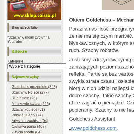
Okiem Goldchess – Mechan
Blog na YouTube
Poraziła nas ilość przegran
że nie ma się czym martwić. 
"Szachy w moim życiu" na
YouTube
błyskawicznych, w którym szy
ruch. Szachy robotów.
Kategorie
Jesteśmy zdecydowanymi prz
Kategorie
zaniżających poziom szachów
refleks. Partie są bez wartośc
Najnowsze wpisy
zwykła strata czasu i osłabie
Goldchess prezentuje (343)
biorą w nich udział najleps
Szachy w Polsce (277)
dobre szachy. Takie szachy 
Rubinstein (26)
chce zagrać o pieniądze. Cz
Mistrzowie świata (226)
popieramy. Szachy to nie ha
Szachy kobiece (51)
Polskie talenty (74)
Goldchess Assistant
Artysta i szachista (94)
Ciekawa partia (408)
„
www.goldchess.com
„
Z życia sportu (64)