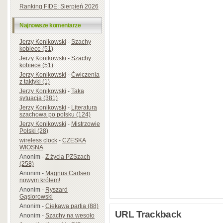
Ranking FIDE: Sierpień 2026
Najnowsze komentarze
Jerzy Konikowski
-
Szachy
kobiece (51)
Jerzy Konikowski
-
Szachy
kobiece (51)
Jerzy Konikowski
-
Ćwiczenia
z taktyki (1)
Jerzy Konikowski
-
Taka
sytuacja (381)
Jerzy Konikowski
-
Literatura
szachowa po polsku (124)
Jerzy Konikowski
-
Mistrzowie
Polski (28)
wireless clock
-
CZESKA
WIOSNA
Anonim
-
Z życia PZSzach
(258)
Anonim
-
Magnus Carlsen
nowym królem!
Anonim
-
Ryszard
Gąsiorowski
Anonim
-
Ciekawa partia (88)
URL Trackback
Anonim
-
Szachy na wesoło