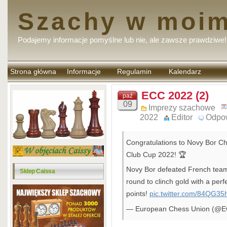
Szachy w moim
Podajemy informacje pomyślne lub nie, ale zawsze prawdziwe!
Strona główna
Informacje
Regulamin
Kalendarz
komentarzy
ECC 2022 (2)
paź
09
Imprezy szachowe
2022
Editor
Odpo
Congratulations to Novy Bor C
Club Cup 2022!
🏆
Novy Bor defeated French team 
Sklep Caissa
round to clinch gold with a per
points!
pic.twitter.com/84QG35
— European Chess Union (@E