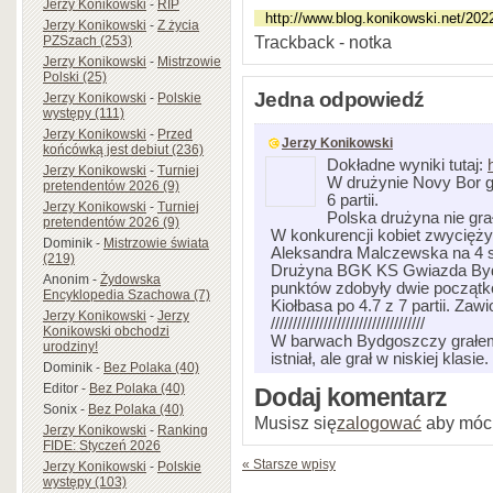
Jerzy Konikowski
-
RIP
Jerzy Konikowski
-
Z życia
Trackback - notka
PZSzach (253)
Jerzy Konikowski
-
Mistrzowie
Polski (25)
Jedna odpowiedź
Jerzy Konikowski
-
Polskie
występy (111)
Jerzy Konikowski
-
Przed
Jerzy Konikowski
końcówką jest debiut (236)
Dokładne wyniki tutaj:
Jerzy Konikowski
-
Turniej
W drużynie Novy Bor g
pretendentów 2026 (9)
6 partii.
Jerzy Konikowski
-
Turniej
Polska drużyna nie gra
pretendentów 2026 (9)
W konkurencji kobiet zwycięż
Dominik
-
Mistrzowie świata
Aleksandra Malczewska na 4 sz
(219)
Drużyna BGK KS Gwiazda Bydg
Anonim
-
Żydowska
punktów zdobyły dwie początko
Encyklopedia Szachowa (7)
Kiołbasa po 4.7 z 7 partii. Zawio
Jerzy Konikowski
-
Jerzy
///////////////////////////////////
Konikowski obchodzi
W barwach Bydgoszczy grałem
urodziny!
istniał, ale grał w niskiej klasie
Dominik
-
Bez Polaka (40)
Editor
-
Bez Polaka (40)
Dodaj komentarz
Sonix
-
Bez Polaka (40)
Musisz się
zalogować
aby móc
Jerzy Konikowski
-
Ranking
FIDE: Styczeń 2026
« Starsze wpisy
Jerzy Konikowski
-
Polskie
występy (103)