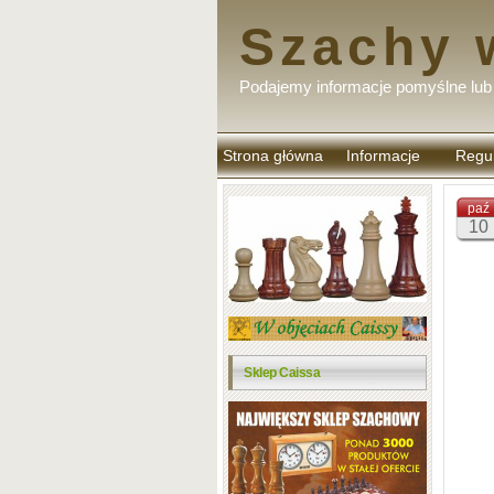
Szachy 
Podajemy informacje pomyślne lub 
Strona główna
Informacje
Regu
komen
paź
10
Sklep Caissa