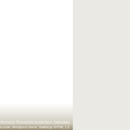
Informacje
Regulamin komentarzy
Kalendarz
maczenie:
Wordpress theme
. Walidacja
XHTML 1.0
.