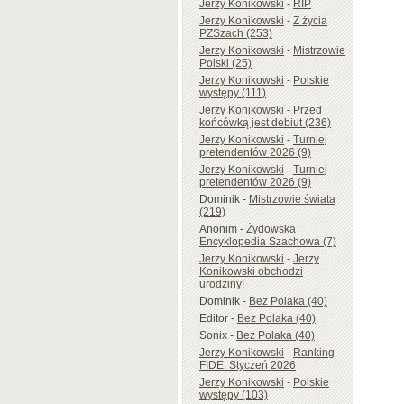
Jerzy Konikowski
-
RIP
Jerzy Konikowski
-
Z życia
PZSzach (253)
Jerzy Konikowski
-
Mistrzowie
Polski (25)
Jerzy Konikowski
-
Polskie
występy (111)
Jerzy Konikowski
-
Przed
końcówką jest debiut (236)
Jerzy Konikowski
-
Turniej
pretendentów 2026 (9)
Jerzy Konikowski
-
Turniej
pretendentów 2026 (9)
Dominik
-
Mistrzowie świata
(219)
Anonim
-
Żydowska
Encyklopedia Szachowa (7)
Jerzy Konikowski
-
Jerzy
Konikowski obchodzi
urodziny!
Dominik
-
Bez Polaka (40)
Editor
-
Bez Polaka (40)
Sonix
-
Bez Polaka (40)
Jerzy Konikowski
-
Ranking
FIDE: Styczeń 2026
Jerzy Konikowski
-
Polskie
występy (103)