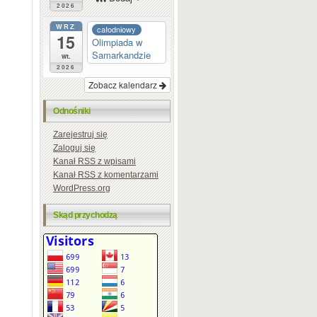
2026
WRZ
całodniowy
15
Olimpiada w
Samarkandzie
wt.
2026
Zobacz kalendarz
Odnośniki
Zarejestruj się
Zaloguj się
Kanał
RSS
z wpisami
Kanał
RSS
z komentarzami
WordPress.org
Skąd przychodzą