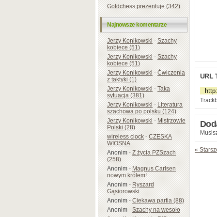
Goldchess prezentuje (342)
Najnowsze komentarze
Jerzy Konikowski
-
Szachy
kobiece (51)
Jerzy Konikowski
-
Szachy
kobiece (51)
Jerzy Konikowski
-
Ćwiczenia
URL 
z taktyki (1)
Jerzy Konikowski
-
Taka
sytuacja (381)
Trackb
Jerzy Konikowski
-
Literatura
szachowa po polsku (124)
Jerzy Konikowski
-
Mistrzowie
Dod
Polski (28)
Musisz
wireless clock
-
CZESKA
WIOSNA
« Starsz
Anonim
-
Z życia PZSzach
(258)
Anonim
-
Magnus Carlsen
nowym królem!
Anonim
-
Ryszard
Gąsiorowski
Anonim
-
Ciekawa partia (88)
Anonim
-
Szachy na wesoło