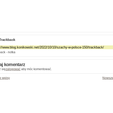
Trackback
ack - notka
aj komentarz
 się
zalogować
aby móc komentować.
e wpisy
Nowsze