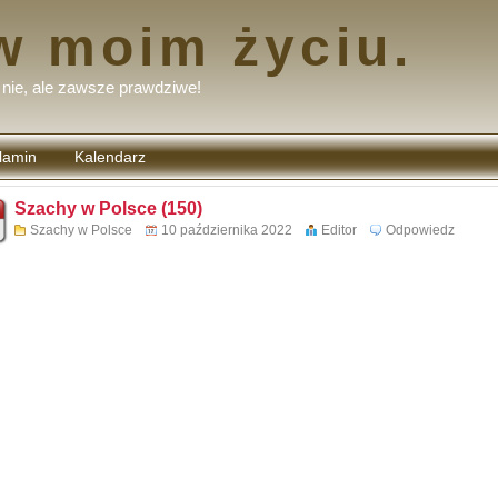
w moim życiu.
nie, ale zawsze prawdziwe!
lamin
Kalendarz
tarzy
Szachy w Polsce (150)
Szachy w Polsce
10 października 2022
Editor
Odpowiedz