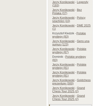
Jerzy Konikowski
-
Legendy
(193)
Jerzy Konikowski
-
Bez
Polaka (37)
Jerzy Konikowski
-
Polscy
szachiści (10)
Jerzy Konikowski
-
DME 2025
(1)
Krzysztof Kledzik
-
Polskie
występy (83)
Jerzy Konikowski
-
Gens una
sumus (123)
Jerzy Konikowski
-
Polskie
występy (87)
Dominik
-
Polskie występy
(83)
Jerzy Konikowski
-
Polskie
występy (81)
Jerzy Konikowski
-
Polskie
występy (81)
Jerzy Konikowski
-
Goldchess
prezentuje (300)
Jerzy Konikowski
-
Grand
Chess Tour 2025 (2)
Jerzy Konikowski
-
Grand
Chess Tour 2025 (2)