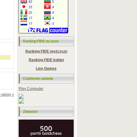
Ranking FIDE na żywo
Ranking FIDE mężczyzn
Ranking FIDE kobiet
Live Games
Codzienne zadania
Play Computer
 wpisy »
Zwiastun