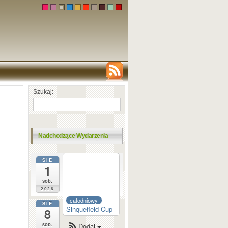
Szukaj:
Nadchodzące Wydarzenia
SIE
całodniowy
1
Dortmund
Sparkassen
sob.
2026
całodniowy
SIE
Sinquefield Cup
8
sob.
Dodaj