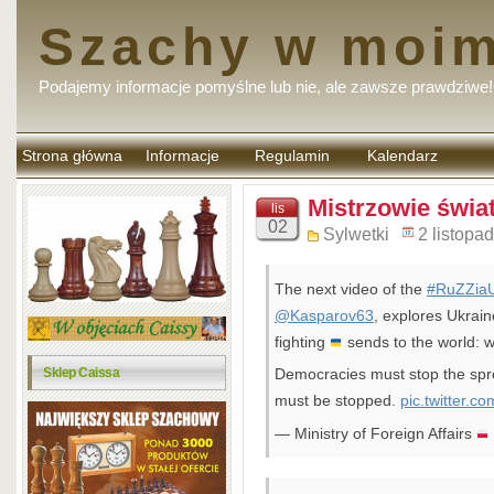
Szachy w moim
Podajemy informacje pomyślne lub nie, ale zawsze prawdziwe!
Strona główna
Informacje
Regulamin
Kalendarz
komentarzy
Mistrzowie świat
lis
02
Sylwetki
2 listopa
The next video of the
#RuZZia
@Kasparov63
, explores Ukrai
fighting
sends to the world: 
Sklep Caissa
Democracies must stop the spre
must be stopped.
pic.twitter.
— Ministry of Foreign Affairs