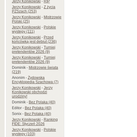
Jerzy Konikowski
-
RIP
Jerzy Konikowski
-
Z życia
PZSzach (253)
Jerzy Konikowski
-
Mistrzowie
Polski (25)
Jerzy Konikowski
-
Polskie
występy (111)
Jerzy Konikowski
-
Przed
końcówką jest debiut (236)
Jerzy Konikowski
-
Turniej
pretendentów 2026 (9)
Jerzy Konikowski
-
Turniej
pretendentów 2026 (9)
Dominik
-
Mistrzowie świata
(219)
Anonim
-
Żydowska
Encyklopedia Szachowa (7)
Jerzy Konikowski
-
Jerzy
Konikowski obchodzi
urodziny!
Dominik
-
Bez Polaka (40)
Editor
-
Bez Polaka (40)
Sonix
-
Bez Polaka (40)
Jerzy Konikowski
-
Ranking
FIDE: Styczeń 2026
Jerzy Konikowski
-
Polskie
występy (103)