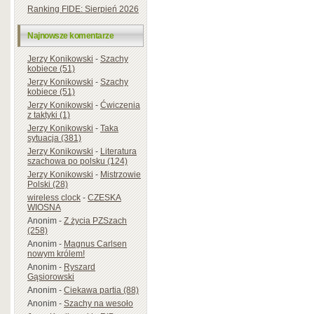
Ranking FIDE: Sierpień 2026
Najnowsze komentarze
Jerzy Konikowski
-
Szachy
kobiece (51)
Jerzy Konikowski
-
Szachy
kobiece (51)
Jerzy Konikowski
-
Ćwiczenia
z taktyki (1)
Jerzy Konikowski
-
Taka
sytuacja (381)
Jerzy Konikowski
-
Literatura
szachowa po polsku (124)
Jerzy Konikowski
-
Mistrzowie
Polski (28)
wireless clock
-
CZESKA
WIOSNA
Anonim
-
Z życia PZSzach
(258)
Anonim
-
Magnus Carlsen
nowym królem!
Anonim
-
Ryszard
Gąsiorowski
Anonim
-
Ciekawa partia (88)
Anonim
-
Szachy na wesoło