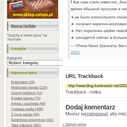
❗️ Как нам стало известно, А
время обычной прогулки и не
🔸не было алкогольного опьян
🔸 получил черепно-мозговую
Blog na YouTube
🔸 Нет перелома шейки левой
"Szachy w moim życiu" na
🔸 находится сейчас в больн
YouTube
— Chess-News Шахматы без 
Kategorie
2022
Kategorie
Najnowsze wpisy
URL Trackback
Rubinstein (26)
Mistrzowie świata (226)
Trackback - notka
Szachy kobiece (51)
Polskie talenty (74)
Artysta i szachista (94)
Dodaj komentarz
Ciekawa partia (408)
Musisz się
zalogować
aby móc
Z życia sportu (64)
Goldchess prezentuje (342)
« Starsze wpisy
Taka sytuacja (383)