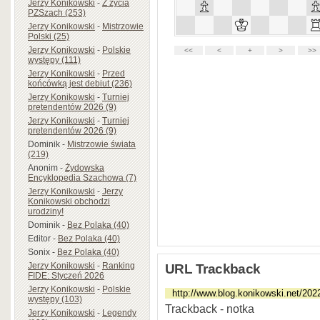
Jerzy Konikowski
-
Z życia
PZSzach (253)
Jerzy Konikowski
-
Mistrzowie
Polski (25)
Jerzy Konikowski
-
Polskie
występy (111)
Jerzy Konikowski
-
Przed
końcówką jest debiut (236)
Jerzy Konikowski
-
Turniej
pretendentów 2026 (9)
Jerzy Konikowski
-
Turniej
pretendentów 2026 (9)
Dominik
-
Mistrzowie świata
(219)
Anonim
-
Żydowska
Encyklopedia Szachowa (7)
Jerzy Konikowski
-
Jerzy
Konikowski obchodzi
urodziny!
Dominik
-
Bez Polaka (40)
Editor
-
Bez Polaka (40)
Sonix
-
Bez Polaka (40)
Jerzy Konikowski
-
Ranking
URL Trackback
FIDE: Styczeń 2026
Jerzy Konikowski
-
Polskie
występy (103)
Trackback - notka
Jerzy Konikowski
-
Legendy