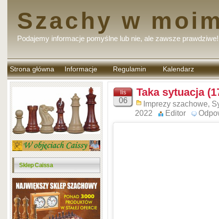
Szachy w moim
Podajemy informacje pomyślne lub nie, ale zawsze prawdziwe!
Strona główna
Informacje
Regulamin
Kalendarz
komentarzy
Taka sytuacja (1
lis
06
Imprezy szachowe
,
Sy
2022
Editor
Odpo
Sklep Caissa