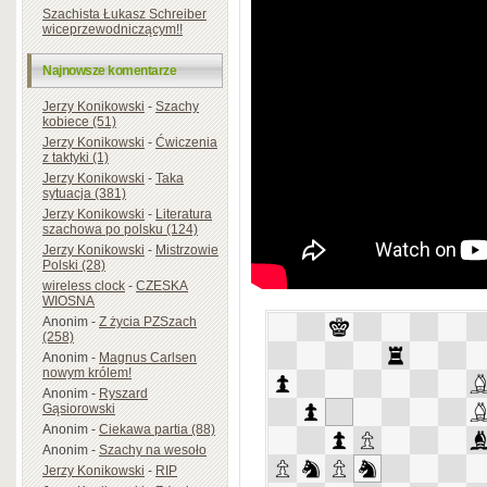
Szachista Łukasz Schreiber
wiceprzewodniczącym!!
Najnowsze komentarze
Jerzy Konikowski
-
Szachy
kobiece (51)
Jerzy Konikowski
-
Ćwiczenia
z taktyki (1)
Jerzy Konikowski
-
Taka
sytuacja (381)
Jerzy Konikowski
-
Literatura
szachowa po polsku (124)
Jerzy Konikowski
-
Mistrzowie
Polski (28)
wireless clock
-
CZESKA
WIOSNA
Anonim
-
Z życia PZSzach
(258)
Anonim
-
Magnus Carlsen
nowym królem!
Anonim
-
Ryszard
Gąsiorowski
Anonim
-
Ciekawa partia (88)
Anonim
-
Szachy na wesoło
Jerzy Konikowski
-
RIP