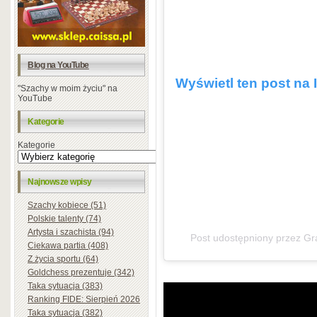
Blog na YouTube
Wyświetl ten post na 
"Szachy w moim życiu" na
YouTube
Kategorie
Kategorie
Najnowsze wpisy
Szachy kobiece (51)
Polskie talenty (74)
Artysta i szachista (94)
Post udostępniony przez Gr
Ciekawa partia (408)
Z życia sportu (64)
Goldchess prezentuje (342)
Taka sytuacja (383)
Ranking FIDE: Sierpień 2026
Taka sytuacja (382)