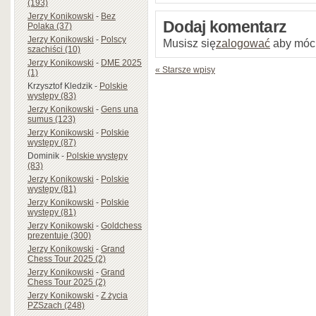
(193)
Jerzy Konikowski
-
Bez
Dodaj komentarz
Polaka (37)
Jerzy Konikowski
-
Polscy
Musisz się
zalogować
aby móc
szachiści (10)
Jerzy Konikowski
-
DME 2025
« Starsze wpisy
(1)
Krzysztof Kledzik
-
Polskie
występy (83)
Jerzy Konikowski
-
Gens una
sumus (123)
Jerzy Konikowski
-
Polskie
występy (87)
Dominik
-
Polskie występy
(83)
Jerzy Konikowski
-
Polskie
występy (81)
Jerzy Konikowski
-
Polskie
występy (81)
Jerzy Konikowski
-
Goldchess
prezentuje (300)
Jerzy Konikowski
-
Grand
Chess Tour 2025 (2)
Jerzy Konikowski
-
Grand
Chess Tour 2025 (2)
Jerzy Konikowski
-
Z życia
PZSzach (248)