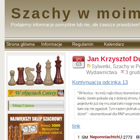
Szachy w moim
Podajemy informacje pomyślne lub nie, ale zawsze prawdziwe!
Strona główna
Informacje
Regulamin
Kalendarz
komentarzy
Jan Krzysztof D
gru
03
Sylwetki
,
Szachy w P
Wydawnictwa
3 grud
Kontynuacja odcinka 13
Sklep Caissa
link