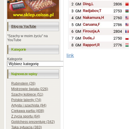
Blog na YouTube
"Szachy w moim życiu" na
YouTube
Kategorie
link
Kategorie
Najnowsze wpisy
Rubinstein (26)
Mistrzowie świata (226)
Szachy kobiece (51)
Polskie talenty (74)
Artysta i szachista (94)
Ciekawa partia (408)
Z życia sportu (64)
Goldchess prezentuje (342)
Taka sytuacja (383)