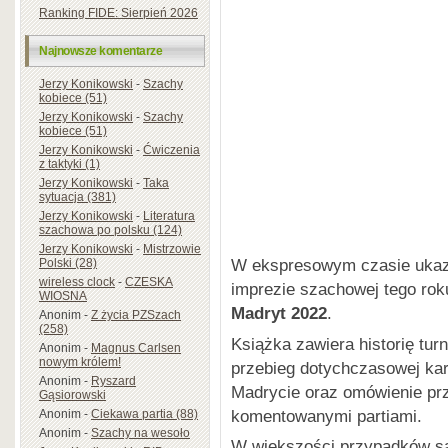
Ranking FIDE: Sierpień 2026
Najnowsze komentarze
Jerzy Konikowski
-
Szachy
kobiece (51)
Jerzy Konikowski
-
Szachy
kobiece (51)
Jerzy Konikowski
-
Ćwiczenia
z taktyki (1)
Jerzy Konikowski
-
Taka
sytuacja (381)
Jerzy Konikowski
-
Literatura
szachowa po polsku (124)
Jerzy Konikowski
-
Mistrzowie
W ekspresowym czasie ukazał
Polski (28)
wireless clock
-
CZESKA
imprezie szachowej tego rok
WIOSNA
Madryt 2022
.
Anonim
-
Z życia PZSzach
(258)
Książka zawiera historię tu
Anonim
-
Magnus Carlsen
nowym królem!
przebieg dotychczasowej ka
Anonim
-
Ryszard
Madrycie oraz omówienie pr
Gąsiorowski
komentowanymi partiami.
Anonim
-
Ciekawa partia (88)
Anonim
-
Szachy na wesoło
W większości przypadków są