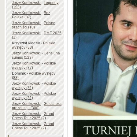
Jerzy Konikowski
-
Legendy
(193)
Jerzy Konikowski
-
Bez
Polaka (37)
Jerzy Konikowski
-
Polscy
szachiści (10)
Jerzy Konikowski
-
DME 2025
(1)
Krzysztof Kledzik
-
Polskie
występy (83)
Jerzy Konikowski
-
Gens una
sumus (123)
Jerzy Konikowski
-
Polskie
występy (87)
Dominik
-
Polskie występy
(83)
Jerzy Konikowski
-
Polskie
występy (81)
Jerzy Konikowski
-
Polskie
występy (81)
Jerzy Konikowski
-
Goldchess
prezentuje (300)
Jerzy Konikowski
-
Grand
Chess Tour 2025 (2)
Jerzy Konikowski
-
Grand
Chess Tour 2025 (2)