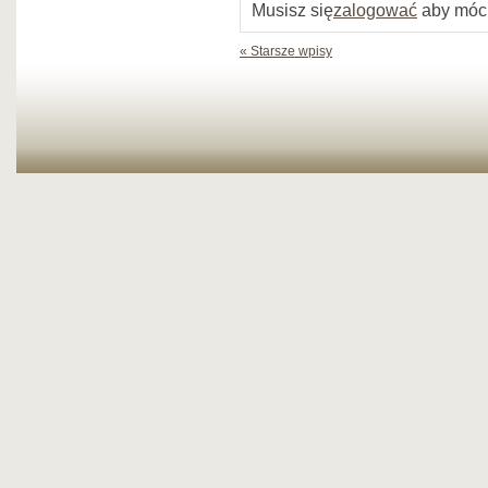
Musisz się
zalogować
aby móc
« Starsze wpisy