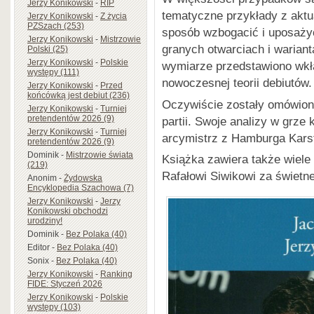
Jerzy Konikowski
-
RIP
tematyczne przykłady z aktua
Jerzy Konikowski
-
Z życia
PZSzach (253)
sposób wzbogacić i uposażyć
Jerzy Konikowski
-
Mistrzowie
granych otwarciach i warian
Polski (25)
Jerzy Konikowski
-
Polskie
wymiarze przedstawiono wkł
występy (111)
nowoczesnej teorii debiutów.
Jerzy Konikowski
-
Przed
końcówką jest debiut (236)
Oczywiście zostały omówion
Jerzy Konikowski
-
Turniej
pretendentów 2026 (9)
partii. Swoje analizy w grze
Jerzy Konikowski
-
Turniej
arcymistrz z Hamburga Karst
pretendentów 2026 (9)
Dominik
-
Mistrzowie świata
Książka zawiera także wiele 
(219)
Rafałowi Siwikowi za świetn
Anonim
-
Żydowska
Encyklopedia Szachowa (7)
Jerzy Konikowski
-
Jerzy
Konikowski obchodzi
urodziny!
Dominik
-
Bez Polaka (40)
Editor
-
Bez Polaka (40)
Sonix
-
Bez Polaka (40)
Jerzy Konikowski
-
Ranking
FIDE: Styczeń 2026
Jerzy Konikowski
-
Polskie
występy (103)