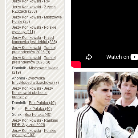
Jerzy Konikowski
-
RIP
Jerzy Konikowski
-
Z życia
PZSzach (253)
Jerzy Konikowski
-
Mistrzowie
Polski (25)
Jerzy Konikowski
-
Polskie
występy (111)
Jerzy Konikowski
-
Przed
końcówką jest debiut (236)
Jerzy Konikowski
-
Turniej
pretendentów 2026 (9)
Jerzy Konikowski
-
Turniej
pretendentów 2026 (9)
Dominik
-
Mistrzowie świata
(219)
Anonim
-
Żydowska
Encyklopedia Szachowa (7)
Jerzy Konikowski
-
Jerzy
Konikowski obchodzi
urodziny!
Dominik
-
Bez Polaka (40)
Editor
-
Bez Polaka (40)
Sonix
-
Bez Polaka (40)
Jerzy Konikowski
-
Ranking
FIDE: Styczeń 2026
Jerzy Konikowski
-
Polskie
występy (103)