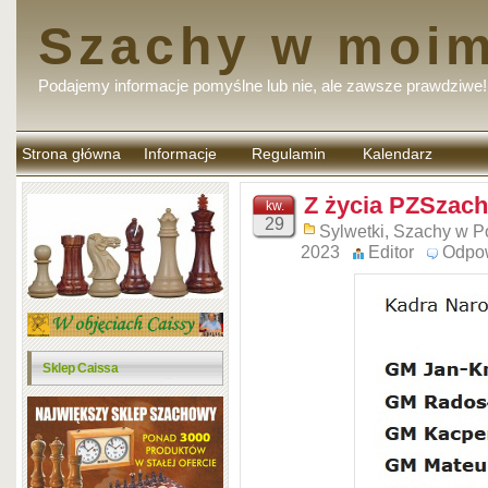
Szachy w moim
Podajemy informacje pomyślne lub nie, ale zawsze prawdziwe!
Strona główna
Informacje
Regulamin
Kalendarz
komentarzy
Z życia PZSzach
kw.
29
Sylwetki
,
Szachy w P
2023
Editor
Odpo
Sklep Caissa