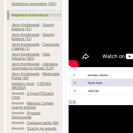
Goldchess prezentuje (342)
Najnowsze komentarze
Jerzy Konikowski
-
Szachy
kobiece (51)
Jerzy Konikowski
-
Szachy
kobiece (51)
Jerzy Konikowski
-
Ćwiczenia
z taktyki (1)
Jerzy Konikowski
-
Taka
sytuacja (381)
Jerzy Konikowski
-
Literatura
szachowa po polsku (124)
Jerzy Konikowski
-
Mistrzowie
Polski (28)
wireless clock
-
CZESKA
WIOSNA
Anonim
-
Z życia PZSzach
(258)
link
Anonim
-
Magnus Carlsen
nowym królem!
Anonim
-
Ryszard
Gąsiorowski
Anonim
-
Ciekawa partia (88)
Anonim
-
Szachy na wesoło