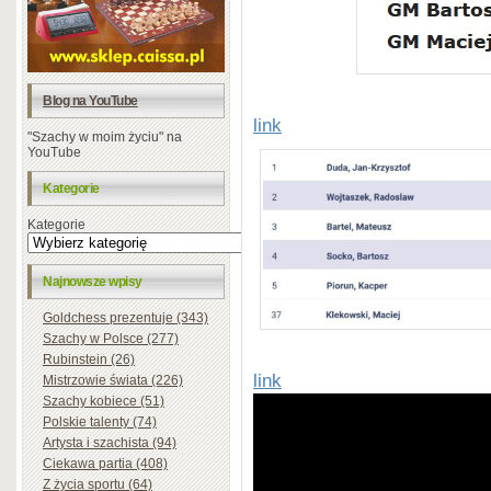
Blog na YouTube
link
"Szachy w moim życiu" na
YouTube
Kategorie
Kategorie
Najnowsze wpisy
Goldchess prezentuje (343)
Szachy w Polsce (277)
Rubinstein (26)
link
Mistrzowie świata (226)
Szachy kobiece (51)
Polskie talenty (74)
Artysta i szachista (94)
Ciekawa partia (408)
Z życia sportu (64)