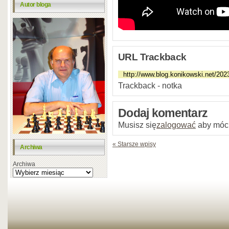
Autor bloga
URL Trackback
Trackback - notka
Dodaj komentarz
Musisz się
zalogować
aby móc
« Starsze wpisy
Archiwa
Archiwa