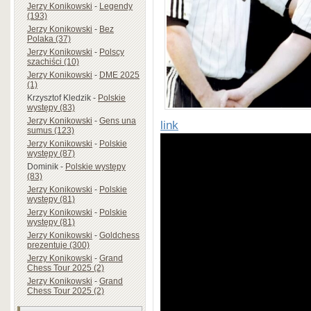
Jerzy Konikowski
-
Legendy
(193)
Jerzy Konikowski
-
Bez
Polaka (37)
Jerzy Konikowski
-
Polscy
szachiści (10)
Jerzy Konikowski
-
DME 2025
(1)
Krzysztof Kledzik
-
Polskie
występy (83)
Jerzy Konikowski
-
Gens una
link
sumus (123)
Jerzy Konikowski
-
Polskie
występy (87)
Dominik
-
Polskie występy
(83)
Jerzy Konikowski
-
Polskie
występy (81)
Jerzy Konikowski
-
Polskie
występy (81)
Jerzy Konikowski
-
Goldchess
prezentuje (300)
Jerzy Konikowski
-
Grand
Chess Tour 2025 (2)
Jerzy Konikowski
-
Grand
Chess Tour 2025 (2)