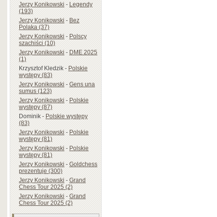
Jerzy Konikowski
-
Legendy
(193)
Jerzy Konikowski
-
Bez
Polaka (37)
Jerzy Konikowski
-
Polscy
szachiści (10)
Jerzy Konikowski
-
DME 2025
(1)
Krzysztof Kledzik
-
Polskie
występy (83)
Jerzy Konikowski
-
Gens una
sumus (123)
Jerzy Konikowski
-
Polskie
występy (87)
Dominik
-
Polskie występy
(83)
Jerzy Konikowski
-
Polskie
występy (81)
Jerzy Konikowski
-
Polskie
występy (81)
Jerzy Konikowski
-
Goldchess
prezentuje (300)
Jerzy Konikowski
-
Grand
Chess Tour 2025 (2)
Jerzy Konikowski
-
Grand
Chess Tour 2025 (2)