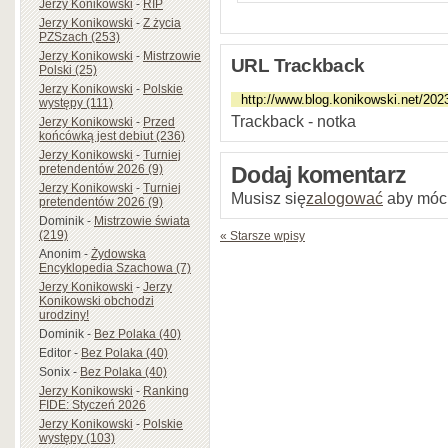
Jerzy Konikowski
-
RIP
Jerzy Konikowski
-
Z życia
PZSzach (253)
Jerzy Konikowski
-
Mistrzowie
URL Trackback
Polski (25)
Jerzy Konikowski
-
Polskie
występy (111)
Trackback - notka
Jerzy Konikowski
-
Przed
końcówką jest debiut (236)
Jerzy Konikowski
-
Turniej
pretendentów 2026 (9)
Dodaj komentarz
Jerzy Konikowski
-
Turniej
Musisz się
zalogować
aby móc
pretendentów 2026 (9)
Dominik
-
Mistrzowie świata
(219)
« Starsze wpisy
Anonim
-
Żydowska
Encyklopedia Szachowa (7)
Jerzy Konikowski
-
Jerzy
Konikowski obchodzi
urodziny!
Dominik
-
Bez Polaka (40)
Editor
-
Bez Polaka (40)
Sonix
-
Bez Polaka (40)
Jerzy Konikowski
-
Ranking
FIDE: Styczeń 2026
Jerzy Konikowski
-
Polskie
występy (103)