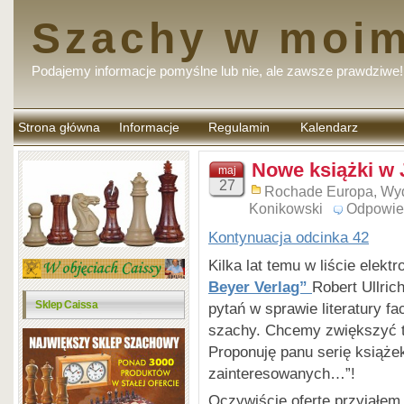
Szachy w moim
Podajemy informacje pomyślne lub nie, ale zawsze prawdziwe!
Strona główna
Informacje
Regulamin
Kalendarz
komentarzy
Nowe książki w 
maj
27
Rochade Europa
,
Wy
Konikowski
Odpowie
Kontynuacja odcinka 42
Kilka lat temu w liście ele
Beyer Verlag”
Robert Ullric
Sklep Caissa
pytań w sprawie literatury f
szachy. Chcemy zwiększyć te
Proponuję panu serię książek
zainteresowanych…”!
Oczywiście ofertę przyjąłem.