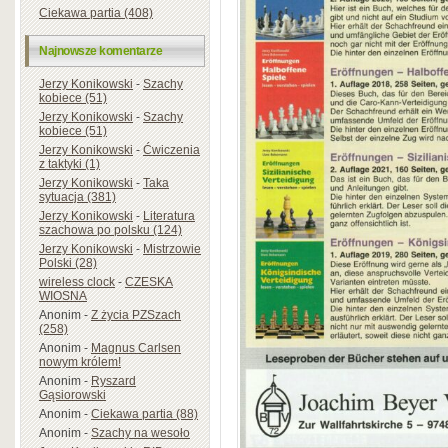
Ciekawa partia (408)
Najnowsze komentarze
Jerzy Konikowski
-
Szachy
kobiece (51)
Jerzy Konikowski
-
Szachy
kobiece (51)
Jerzy Konikowski
-
Ćwiczenia
z taktyki (1)
Jerzy Konikowski
-
Taka
sytuacja (381)
Jerzy Konikowski
-
Literatura
szachowa po polsku (124)
Jerzy Konikowski
-
Mistrzowie
Polski (28)
wireless clock
-
CZESKA
WIOSNA
Anonim
-
Z życia PZSzach
(258)
Anonim
-
Magnus Carlsen
nowym królem!
Anonim
-
Ryszard
Gąsiorowski
Anonim
-
Ciekawa partia (88)
Anonim
-
Szachy na wesoło