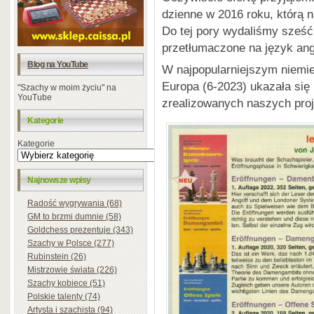
dzienne w 2016 roku, którą
Do tej pory wydaliśmy sześć 
przetłumaczone na język angi
Blog na YouTube
W najpopularniejszym niem
Europa (6-2023) ukazała się
"Szachy w moim życiu" na
YouTube
zrealizowanych naszych proj
Kategorie
Kategorie
Najnowsze wpisy
Radość wygrywania (68)
GM to brzmi dumnie (58)
Goldchess prezentuje (343)
Szachy w Polsce (277)
Rubinstein (26)
Mistrzowie świata (226)
Szachy kobiece (51)
Polskie talenty (74)
Artysta i szachista (94)