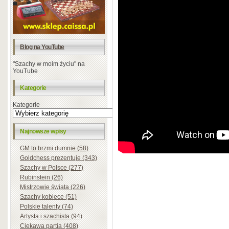
Blog na YouTube
"Szachy w moim życiu" na
YouTube
Kategorie
Kategorie
Najnowsze wpisy
GM to brzmi dumnie (58)
Goldchess prezentuje (343)
Szachy w Polsce (277)
Rubinstein (26)
Mistrzowie świata (226)
Szachy kobiece (51)
Polskie talenty (74)
Artysta i szachista (94)
Ciekawa partia (408)