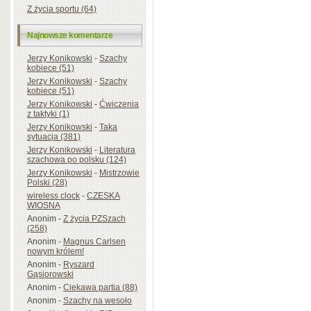
Z życia sportu (64)
Najnowsze komentarze
Jerzy Konikowski
-
Szachy
kobiece (51)
Jerzy Konikowski
-
Szachy
kobiece (51)
Jerzy Konikowski
-
Ćwiczenia
z taktyki (1)
Jerzy Konikowski
-
Taka
sytuacja (381)
Jerzy Konikowski
-
Literatura
szachowa po polsku (124)
Jerzy Konikowski
-
Mistrzowie
Polski (28)
wireless clock
-
CZESKA
WIOSNA
Anonim
-
Z życia PZSzach
(258)
Anonim
-
Magnus Carlsen
nowym królem!
Anonim
-
Ryszard
Gąsiorowski
Anonim
-
Ciekawa partia (88)
Anonim
-
Szachy na wesoło