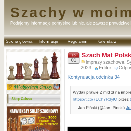
Szachy w moim
Podajemy informacje pomyślne lub nie, ale zawsze prawdziwe!
Strona główna
Informacje
Regulamin
Kalendarz
komentarzy
Szach Mat Polski
lip
01
Imprezy szachowe
,
Sy
2023
Editor
Odpo
Kontynuacja odcinka 34
Wydali prawie 2 mld zł na imprez
Sklep Caissa
https://t.co/7ECh7RdylO
przez
— Jan Piński (@Jan_Pinski)
Ju