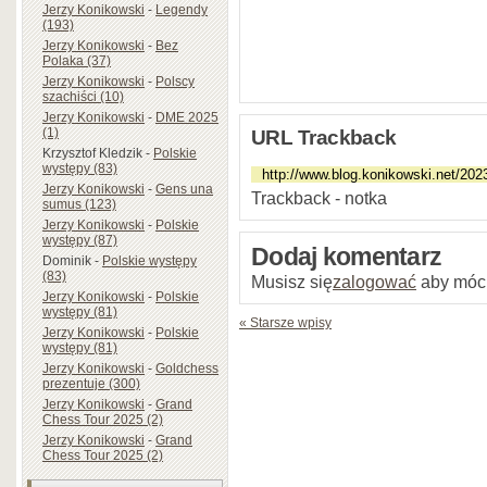
Jerzy Konikowski
-
Legendy
(193)
Jerzy Konikowski
-
Bez
Polaka (37)
Jerzy Konikowski
-
Polscy
szachiści (10)
Jerzy Konikowski
-
DME 2025
(1)
URL Trackback
Krzysztof Kledzik
-
Polskie
występy (83)
Jerzy Konikowski
-
Gens una
Trackback - notka
sumus (123)
Jerzy Konikowski
-
Polskie
występy (87)
Dodaj komentarz
Dominik
-
Polskie występy
(83)
Musisz się
zalogować
aby móc
Jerzy Konikowski
-
Polskie
występy (81)
« Starsze wpisy
Jerzy Konikowski
-
Polskie
występy (81)
Jerzy Konikowski
-
Goldchess
prezentuje (300)
Jerzy Konikowski
-
Grand
Chess Tour 2025 (2)
Jerzy Konikowski
-
Grand
Chess Tour 2025 (2)