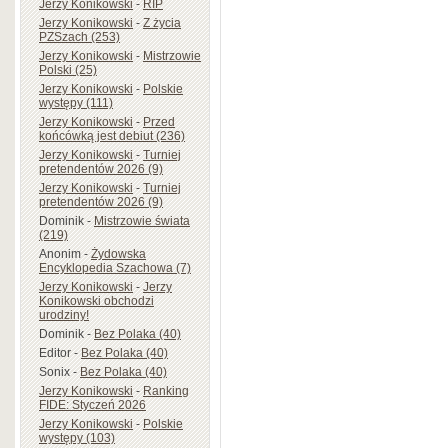
Jerzy Konikowski
-
RIP
Jerzy Konikowski
-
Z życia
PZSzach (253)
Jerzy Konikowski
-
Mistrzowie
Polski (25)
Jerzy Konikowski
-
Polskie
występy (111)
Jerzy Konikowski
-
Przed
końcówką jest debiut (236)
Jerzy Konikowski
-
Turniej
pretendentów 2026 (9)
Jerzy Konikowski
-
Turniej
pretendentów 2026 (9)
Dominik
-
Mistrzowie świata
(219)
Anonim
-
Żydowska
Encyklopedia Szachowa (7)
Jerzy Konikowski
-
Jerzy
Konikowski obchodzi
urodziny!
Dominik
-
Bez Polaka (40)
Editor
-
Bez Polaka (40)
Sonix
-
Bez Polaka (40)
Jerzy Konikowski
-
Ranking
FIDE: Styczeń 2026
Jerzy Konikowski
-
Polskie
występy (103)