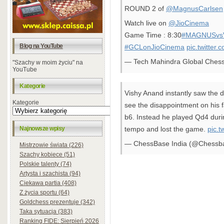
ROUND 2 of
@MagnusCarlsen
Watch live on
@JioCinema
Game Time : 8:30
#MAGNUSvs
Blog na YouTube
#GCLonJioCinema
pic.twitte
— Tech Mahindra Global Ches
"Szachy w moim życiu" na
YouTube
Kategorie
Vishy Anand instantly saw the 
Kategorie
see the disappointment on his 
b6. Instead he played Qd4 durin
tempo and lost the game.
pic.
Najnowsze wpisy
— ChessBase India (@Chessb
Mistrzowie świata (226)
Szachy kobiece (51)
Polskie talenty (74)
Artysta i szachista (94)
Ciekawa partia (408)
Z życia sportu (64)
Goldchess prezentuje (342)
Taka sytuacja (383)
Ranking FIDE: Sierpień 2026