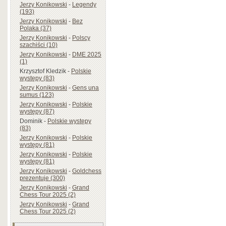
Jerzy Konikowski
-
Legendy
(193)
Jerzy Konikowski
-
Bez
Polaka (37)
Jerzy Konikowski
-
Polscy
szachiści (10)
Jerzy Konikowski
-
DME 2025
(1)
Krzysztof Kledzik
-
Polskie
występy (83)
Jerzy Konikowski
-
Gens una
sumus (123)
Jerzy Konikowski
-
Polskie
występy (87)
Dominik
-
Polskie występy
(83)
Jerzy Konikowski
-
Polskie
występy (81)
Jerzy Konikowski
-
Polskie
występy (81)
Jerzy Konikowski
-
Goldchess
prezentuje (300)
Jerzy Konikowski
-
Grand
Chess Tour 2025 (2)
Jerzy Konikowski
-
Grand
Chess Tour 2025 (2)