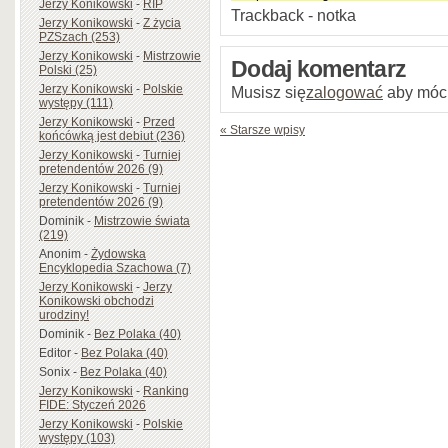
Jerzy Konikowski
-
RIP
Trackback - notka
Jerzy Konikowski
-
Z życia
PZSzach (253)
Jerzy Konikowski
-
Mistrzowie
Dodaj komentarz
Polski (25)
Jerzy Konikowski
-
Polskie
Musisz się
zalogować
aby móc
występy (111)
Jerzy Konikowski
-
Przed
« Starsze wpisy
końcówką jest debiut (236)
Jerzy Konikowski
-
Turniej
pretendentów 2026 (9)
Jerzy Konikowski
-
Turniej
pretendentów 2026 (9)
Dominik
-
Mistrzowie świata
(219)
Anonim
-
Żydowska
Encyklopedia Szachowa (7)
Jerzy Konikowski
-
Jerzy
Konikowski obchodzi
urodziny!
Dominik
-
Bez Polaka (40)
Editor
-
Bez Polaka (40)
Sonix
-
Bez Polaka (40)
Jerzy Konikowski
-
Ranking
FIDE: Styczeń 2026
Jerzy Konikowski
-
Polskie
występy (103)