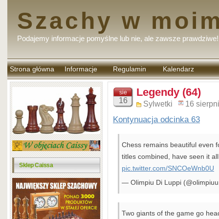
Szachy w moim
Podajemy informacje pomyślne lub nie, ale zawsze prawdziwe!
Strona główna
Informacje
Regulamin
Kalendarz
komentarzy
Legendy (64)
sie
16
Sylwetki
16 sierpn
Kontynuacja odcinka 63
Chess remains beautiful even fo
titles combined, have seen it al
Sklep Caissa
pic.twitter.com/SNCOeWnb0U
— Olimpiu Di Luppi (@olimpiu
Two giants of the game go hea