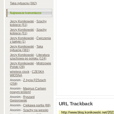
Taka sytuacja (382)
Najnowsze komentarze
Jerzy Konikowski
-
Szachy
kobiece (51)
Jerzy Konikowski
-
Szachy
kobiece (51)
Jerzy Konikowski
-
Ćwiczenia
z taktyki (1)
Jerzy Konikowski
-
Taka
sytuacja (381)
Jerzy Konikowski
-
Literatura
szachowa po polsku (124)
Jerzy Konikowski
-
Mistrzowie
Polski (28)
wireless clock
-
CZESKA
WIOSNA
Anonim
-
Z życia PZSzach
(258)
Anonim
-
Magnus Carlsen
nowym królem!
Anonim
-
Ryszard
Gąsiorowski
URL Trackback
Anonim
-
Ciekawa partia (88)
Anonim
-
Szachy na wesoło