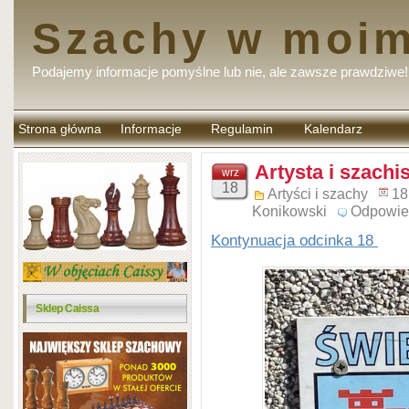
Szachy w moim
Podajemy informacje pomyślne lub nie, ale zawsze prawdziwe!
Strona główna
Informacje
Regulamin
Kalendarz
komentarzy
Artysta i szachis
wrz
18
Artyści i szachy
18
Konikowski
Odpowie
Kontynuacja odcinka 18
Sklep Caissa