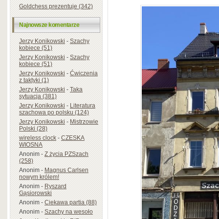
Goldchess prezentuje (342)
Najnowsze komentarze
Jerzy Konikowski
-
Szachy
kobiece (51)
Jerzy Konikowski
-
Szachy
kobiece (51)
Jerzy Konikowski
-
Ćwiczenia
z taktyki (1)
Jerzy Konikowski
-
Taka
sytuacja (381)
Jerzy Konikowski
-
Literatura
szachowa po polsku (124)
Jerzy Konikowski
-
Mistrzowie
Polski (28)
wireless clock
-
CZESKA
WIOSNA
Anonim
-
Z życia PZSzach
(258)
Anonim
-
Magnus Carlsen
nowym królem!
Anonim
-
Ryszard
Gąsiorowski
Anonim
-
Ciekawa partia (88)
Anonim
-
Szachy na wesoło