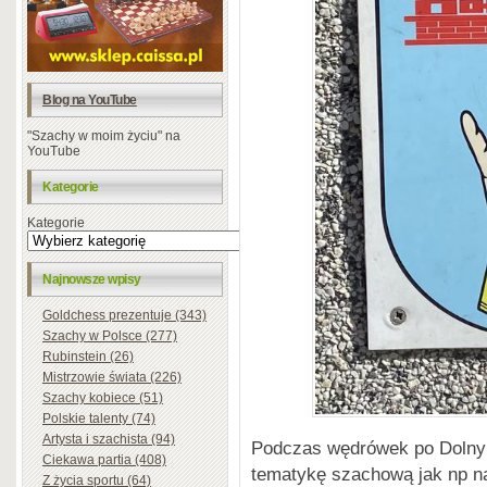
Blog na YouTube
"Szachy w moim życiu" na
YouTube
Kategorie
Kategorie
Najnowsze wpisy
Goldchess prezentuje (343)
Szachy w Polsce (277)
Rubinstein (26)
Mistrzowie świata (226)
Szachy kobiece (51)
Polskie talenty (74)
Artysta i szachista (94)
Podczas wędrówek po Dolny
Ciekawa partia (408)
tematykę szachową jak np n
Z życia sportu (64)