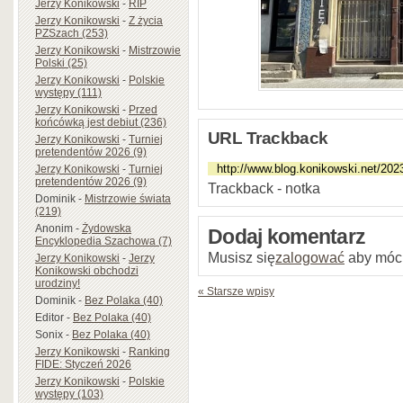
Jerzy Konikowski
-
RIP
Jerzy Konikowski
-
Z życia
PZSzach (253)
Jerzy Konikowski
-
Mistrzowie
Polski (25)
Jerzy Konikowski
-
Polskie
występy (111)
Jerzy Konikowski
-
Przed
końcówką jest debiut (236)
URL Trackback
Jerzy Konikowski
-
Turniej
pretendentów 2026 (9)
Jerzy Konikowski
-
Turniej
pretendentów 2026 (9)
Trackback - notka
Dominik
-
Mistrzowie świata
(219)
Anonim
-
Żydowska
Dodaj komentarz
Encyklopedia Szachowa (7)
Musisz się
zalogować
aby móc
Jerzy Konikowski
-
Jerzy
Konikowski obchodzi
urodziny!
« Starsze wpisy
Dominik
-
Bez Polaka (40)
Editor
-
Bez Polaka (40)
Sonix
-
Bez Polaka (40)
Jerzy Konikowski
-
Ranking
FIDE: Styczeń 2026
Jerzy Konikowski
-
Polskie
występy (103)