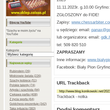
11.11.2023r. g.10.00 Gryfino
ZGŁOSZONY do FIDE!
Zapisy:
www.chessarbiter.com
Blog na YouTube
u sędziego: email:
panax@po
"Szachy w moim życiu" na
YouTube
lub organizatora: email:
gdk.
Kategorie
tel: 509 820 510
Kategorie
ZAPRASZAMY
Inne informacje:
www.bialypi
Najnowsze wpisy
Facebook: Biały Pion Gryfin
Rubinstein (26)
Mistrzowie świata (226)
Szachy kobiece (51)
URL Trackback
Polskie talenty (74)
Artysta i szachista (94)
Ciekawa partia (408)
Trackback - notka
Z życia sportu (64)
Goldchess prezentuje (342)
Taka sytuacja (383)
Dodaj komentarz