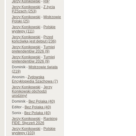
Jerzy Konikowski
-
RIP
Jerzy Konikowski
-
Z życia
PZSzach (253)
Jerzy Konikowski
-
Mistrzowie
Polski (25)
Jerzy Konikowski
-
Polskie
występy (111)
Jerzy Konikowski
-
Przed
końcówką jest debiut (236)
Jerzy Konikowski
-
Turniej
pretendentów 2026 (9)
Jerzy Konikowski
-
Turniej
pretendentów 2026 (9)
Dominik
-
Mistrzowie świata
(219)
Anonim
-
Żydowska
Encyklopedia Szachowa (7)
Jerzy Konikowski
-
Jerzy
Konikowski obchodzi
urodziny!
Dominik
-
Bez Polaka (40)
Editor
-
Bez Polaka (40)
Sonix
-
Bez Polaka (40)
Jerzy Konikowski
-
Ranking
FIDE: Styczeń 2026
Jerzy Konikowski
-
Polskie
występy (103)