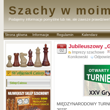
Szachy w moim
Podajemy informacje pomyślne lub nie, ale zawsze prawdziwe!
Strona główna
Informacje
Regulamin
Kalendarz
komentarzy
Jubileuszowy 
lis
02
Imprezy szachowe
Konikowski
Odpowie
Sklep Caissa
MIĘDZYNARODOWY TURNIEJ
2023”