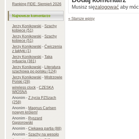
Ranking FIDE: Sierpień 2026
Musisz się
zalogować
aby móc
Najnowsze komentarze
« Starsze wpisy
Jerzy Konikowski
-
Szachy
kobiece (51)
Jerzy Konikowski
-
Szachy
kobiece (51)
Jerzy Konikowski
-
Ćwiczenia
z taktyki (1)
Jerzy Konikowski
-
Taka
sytuacja (381)
Jerzy Konikowski
-
Literatura
szachowa po polsku (124)
Jerzy Konikowski
-
Mistrzowie
Polski (28)
wireless clock
-
CZESKA
WIOSNA
Anonim
-
Z życia PZSzach
(258)
Anonim
-
Magnus Carlsen
nowym królem!
Anonim
-
Ryszard
Gąsiorowski
Anonim
-
Ciekawa partia (88)
Anonim
-
Szachy na wesoło