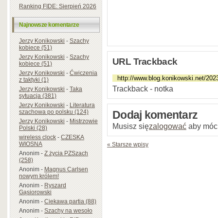
Ranking FIDE: Sierpień 2026
Najnowsze komentarze
Jerzy Konikowski
-
Szachy
kobiece (51)
Jerzy Konikowski
-
Szachy
URL Trackback
kobiece (51)
Jerzy Konikowski
-
Ćwiczenia
z taktyki (1)
Trackback - notka
Jerzy Konikowski
-
Taka
sytuacja (381)
Jerzy Konikowski
-
Literatura
szachowa po polsku (124)
Dodaj komentarz
Jerzy Konikowski
-
Mistrzowie
Musisz się
zalogować
aby móc
Polski (28)
wireless clock
-
CZESKA
WIOSNA
« Starsze wpisy
Anonim
-
Z życia PZSzach
(258)
Anonim
-
Magnus Carlsen
nowym królem!
Anonim
-
Ryszard
Gąsiorowski
Anonim
-
Ciekawa partia (88)
Anonim
-
Szachy na wesoło