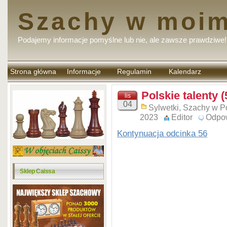
Szachy w moim
Podajemy informacje pomyślne lub nie, ale zawsze prawdziwe!
Strona główna
Informacje
Regulamin
Kalendarz
komentarzy
Polskie talenty (
lis
04
Sylwetki
,
Szachy w P
2023
Editor
Odpo
Kontynuacja odcinka 56
Sklep Caissa