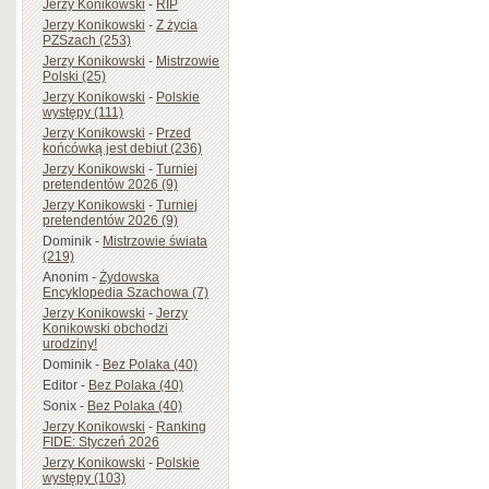
Jerzy Konikowski
-
RIP
Jerzy Konikowski
-
Z życia
PZSzach (253)
Jerzy Konikowski
-
Mistrzowie
Polski (25)
Jerzy Konikowski
-
Polskie
występy (111)
Jerzy Konikowski
-
Przed
końcówką jest debiut (236)
Jerzy Konikowski
-
Turniej
pretendentów 2026 (9)
Jerzy Konikowski
-
Turniej
pretendentów 2026 (9)
Dominik
-
Mistrzowie świata
(219)
Anonim
-
Żydowska
Encyklopedia Szachowa (7)
Jerzy Konikowski
-
Jerzy
Konikowski obchodzi
urodziny!
Dominik
-
Bez Polaka (40)
Editor
-
Bez Polaka (40)
Sonix
-
Bez Polaka (40)
Jerzy Konikowski
-
Ranking
FIDE: Styczeń 2026
Jerzy Konikowski
-
Polskie
występy (103)