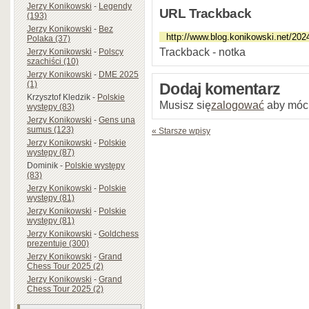
Jerzy Konikowski
-
Legendy
URL Trackback
(193)
Jerzy Konikowski
-
Bez
Polaka (37)
Trackback - notka
Jerzy Konikowski
-
Polscy
szachiści (10)
Jerzy Konikowski
-
DME 2025
(1)
Dodaj komentarz
Krzysztof Kledzik
-
Polskie
Musisz się
zalogować
aby móc
występy (83)
Jerzy Konikowski
-
Gens una
sumus (123)
« Starsze wpisy
Jerzy Konikowski
-
Polskie
występy (87)
Dominik
-
Polskie występy
(83)
Jerzy Konikowski
-
Polskie
występy (81)
Jerzy Konikowski
-
Polskie
występy (81)
Jerzy Konikowski
-
Goldchess
prezentuje (300)
Jerzy Konikowski
-
Grand
Chess Tour 2025 (2)
Jerzy Konikowski
-
Grand
Chess Tour 2025 (2)