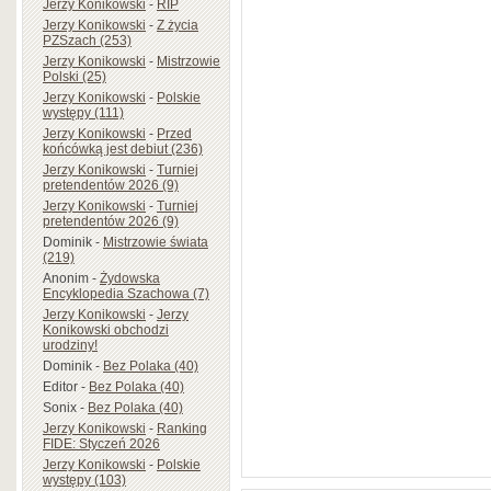
Jerzy Konikowski
-
RIP
Jerzy Konikowski
-
Z życia
PZSzach (253)
Jerzy Konikowski
-
Mistrzowie
Polski (25)
Jerzy Konikowski
-
Polskie
występy (111)
Jerzy Konikowski
-
Przed
końcówką jest debiut (236)
Jerzy Konikowski
-
Turniej
pretendentów 2026 (9)
Jerzy Konikowski
-
Turniej
pretendentów 2026 (9)
Dominik
-
Mistrzowie świata
(219)
Anonim
-
Żydowska
Encyklopedia Szachowa (7)
Jerzy Konikowski
-
Jerzy
Konikowski obchodzi
urodziny!
Dominik
-
Bez Polaka (40)
Editor
-
Bez Polaka (40)
Sonix
-
Bez Polaka (40)
Jerzy Konikowski
-
Ranking
FIDE: Styczeń 2026
Jerzy Konikowski
-
Polskie
występy (103)