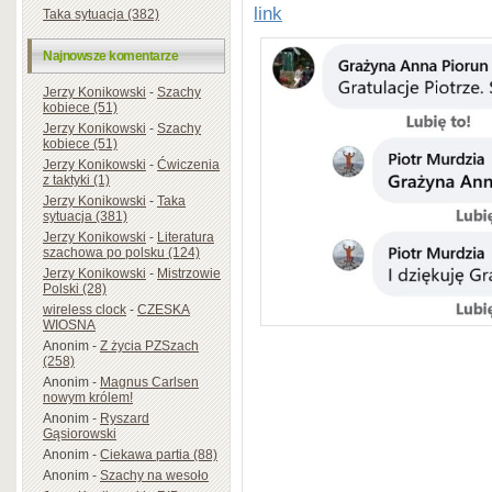
link
Taka sytuacja (382)
Najnowsze komentarze
Jerzy Konikowski
-
Szachy
kobiece (51)
Jerzy Konikowski
-
Szachy
kobiece (51)
Jerzy Konikowski
-
Ćwiczenia
z taktyki (1)
Jerzy Konikowski
-
Taka
sytuacja (381)
Jerzy Konikowski
-
Literatura
szachowa po polsku (124)
Jerzy Konikowski
-
Mistrzowie
Polski (28)
wireless clock
-
CZESKA
WIOSNA
Anonim
-
Z życia PZSzach
(258)
Anonim
-
Magnus Carlsen
nowym królem!
Anonim
-
Ryszard
Gąsiorowski
Anonim
-
Ciekawa partia (88)
Anonim
-
Szachy na wesoło