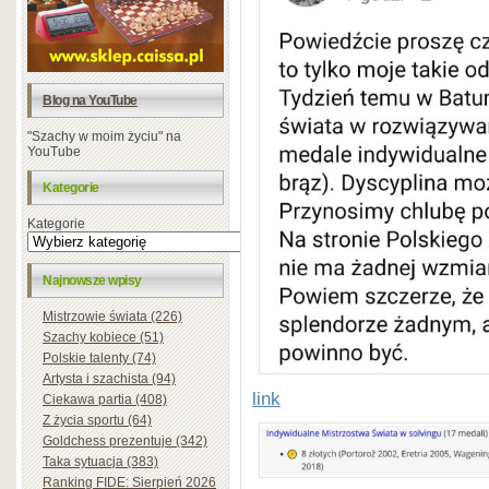
Blog na YouTube
"Szachy w moim życiu" na
YouTube
Kategorie
Kategorie
Najnowsze wpisy
Mistrzowie świata (226)
Szachy kobiece (51)
Polskie talenty (74)
Artysta i szachista (94)
link
Ciekawa partia (408)
Z życia sportu (64)
Goldchess prezentuje (342)
Taka sytuacja (383)
Ranking FIDE: Sierpień 2026