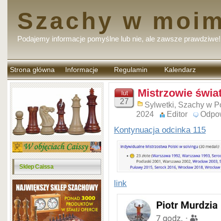
Szachy w moim
Podajemy informacje pomyślne lub nie, ale zawsze prawdziwe!
Strona główna
Informacje
Regulamin
Kalendarz
komentarzy
Mistrzowie świat
lut
27
Sylwetki
,
Szachy w P
2024
Editor
Odpo
Kontynuacja odcinka 115
Sklep Caissa
link