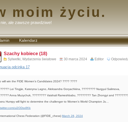
w moim życiu.
nie, ale zawsze prawdziwe!
lamin
Kalendarz
tarzy
Szachy kobiece (18)
Sylwetki
,
Wydarzenia światowe
30 marca 2024
Editor
Odpowied
nuacja odcinka 17
 will win the FIDE Women’s Candidates 2024? ???? ????
????? Lei Tingjie, Kateryna Lagno, Aleksandra Goryachkina, ???????? Nurgyul Salimova,
????? Anna Muzychuk, ???????? Vaishali Rameshbabu, ???????? Tan Zhongyi and ???????
eru Humpy will fight to determine the challenger to Women’s World Champion Ju…
.twitter.com/ui2ODsx8Kk
nternational Chess Federation (@FIDE_chess)
March 28, 2024