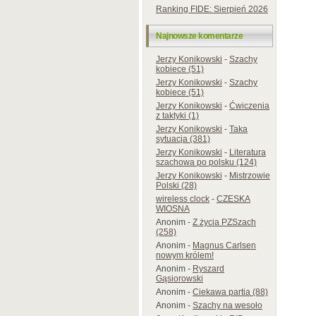
Ranking FIDE: Sierpień 2026
Najnowsze komentarze
Jerzy Konikowski
-
Szachy
kobiece (51)
Jerzy Konikowski
-
Szachy
kobiece (51)
Jerzy Konikowski
-
Ćwiczenia
z taktyki (1)
Jerzy Konikowski
-
Taka
sytuacja (381)
Jerzy Konikowski
-
Literatura
szachowa po polsku (124)
Jerzy Konikowski
-
Mistrzowie
Polski (28)
wireless clock
-
CZESKA
WIOSNA
Anonim
-
Z życia PZSzach
(258)
Anonim
-
Magnus Carlsen
nowym królem!
Anonim
-
Ryszard
Gąsiorowski
Anonim
-
Ciekawa partia (88)
Anonim
-
Szachy na wesoło