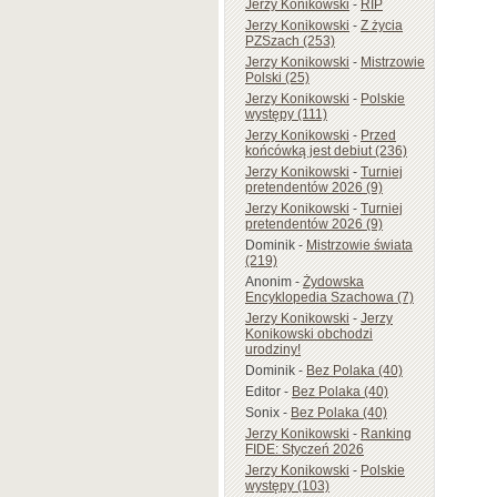
Jerzy Konikowski
-
RIP
Jerzy Konikowski
-
Z życia
PZSzach (253)
Jerzy Konikowski
-
Mistrzowie
Polski (25)
Jerzy Konikowski
-
Polskie
występy (111)
Jerzy Konikowski
-
Przed
końcówką jest debiut (236)
Jerzy Konikowski
-
Turniej
pretendentów 2026 (9)
Jerzy Konikowski
-
Turniej
pretendentów 2026 (9)
Dominik
-
Mistrzowie świata
(219)
Anonim
-
Żydowska
Encyklopedia Szachowa (7)
Jerzy Konikowski
-
Jerzy
Konikowski obchodzi
urodziny!
Dominik
-
Bez Polaka (40)
Editor
-
Bez Polaka (40)
Sonix
-
Bez Polaka (40)
Jerzy Konikowski
-
Ranking
FIDE: Styczeń 2026
Jerzy Konikowski
-
Polskie
występy (103)