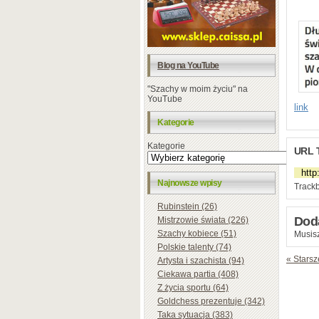
Blog na YouTube
"Szachy w moim życiu" na
YouTube
link
Kategorie
Kategorie
URL 
Najnowsze wpisy
Trackb
Rubinstein (26)
Dod
Mistrzowie świata (226)
Szachy kobiece (51)
Musisz
Polskie talenty (74)
« Starsz
Artysta i szachista (94)
Ciekawa partia (408)
Z życia sportu (64)
Goldchess prezentuje (342)
Taka sytuacja (383)