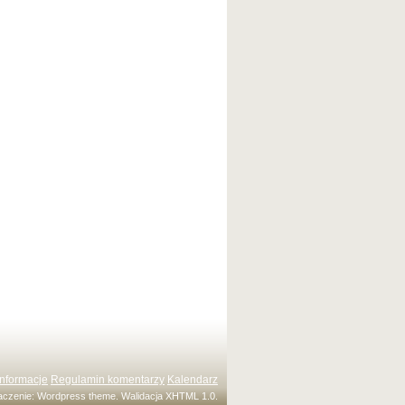
Informacje
Regulamin komentarzy
Kalendarz
maczenie:
Wordpress theme
. Walidacja
XHTML 1.0
.