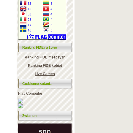
Ranking FIDE na żywo
Ranking FIDE mężczyzn
Ranking FIDE kobiet
Live Games
Codzienne zadania
Play Computer
Zwiastun