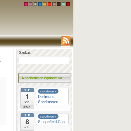
Szukaj:
z
Nadchodzące Wydarzenia
SIE
całodniowy
1
Dortmund
?
Sparkassen
sob.
2026
SIE
całodniowy
8
Sinquefield Cup
sob.