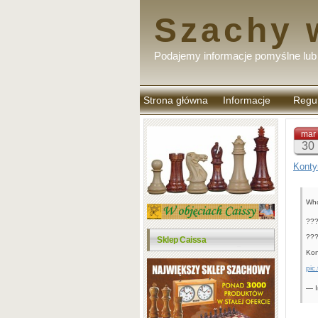
Szachy 
Podajemy informacje pomyślne lub 
Strona główna
Informacje
Regu
komen
mar
30
Konty
Who
???
???
Sklep Caissa
Kon
pic
— I