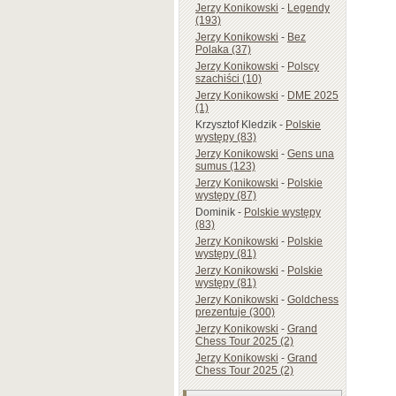
Jerzy Konikowski
-
Legendy
(193)
Jerzy Konikowski
-
Bez
Polaka (37)
Jerzy Konikowski
-
Polscy
szachiści (10)
Jerzy Konikowski
-
DME 2025
(1)
Krzysztof Kledzik
-
Polskie
występy (83)
Jerzy Konikowski
-
Gens una
sumus (123)
Jerzy Konikowski
-
Polskie
występy (87)
Dominik
-
Polskie występy
(83)
Jerzy Konikowski
-
Polskie
występy (81)
Jerzy Konikowski
-
Polskie
występy (81)
Jerzy Konikowski
-
Goldchess
prezentuje (300)
Jerzy Konikowski
-
Grand
Chess Tour 2025 (2)
Jerzy Konikowski
-
Grand
Chess Tour 2025 (2)