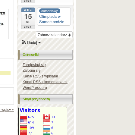
2026
WRZ
całodniowy
15
Olimpiada w
Samarkandzie
wt.
2026
Zobacz kalendarz
Dodaj
Odnośniki
Zarejestruj się
Zaloguj się
Kanał
RSS
z wpisami
Kanał
RSS
z komentarzami
WordPress.org
Skąd przychodzą
 wpisy »