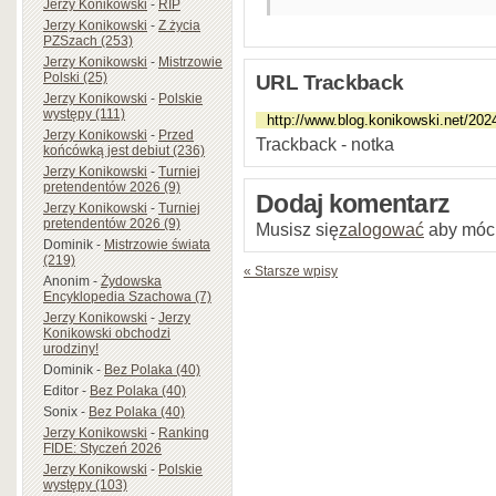
Jerzy Konikowski
-
RIP
Jerzy Konikowski
-
Z życia
PZSzach (253)
Jerzy Konikowski
-
Mistrzowie
Polski (25)
URL Trackback
Jerzy Konikowski
-
Polskie
występy (111)
Jerzy Konikowski
-
Przed
Trackback - notka
końcówką jest debiut (236)
Jerzy Konikowski
-
Turniej
pretendentów 2026 (9)
Dodaj komentarz
Jerzy Konikowski
-
Turniej
pretendentów 2026 (9)
Musisz się
zalogować
aby móc
Dominik
-
Mistrzowie świata
(219)
« Starsze wpisy
Anonim
-
Żydowska
Encyklopedia Szachowa (7)
Jerzy Konikowski
-
Jerzy
Konikowski obchodzi
urodziny!
Dominik
-
Bez Polaka (40)
Editor
-
Bez Polaka (40)
Sonix
-
Bez Polaka (40)
Jerzy Konikowski
-
Ranking
FIDE: Styczeń 2026
Jerzy Konikowski
-
Polskie
występy (103)