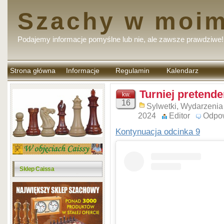
Szachy w moim
Podajemy informacje pomyślne lub nie, ale zawsze prawdziwe!
Strona główna
Informacje
Regulamin
Kalendarz
komentarzy
Turniej pretende
kw.
16
Sylwetki
,
Wydarzenia
2024
Editor
Odpo
Kontynuacja odcinka 9
Sklep Caissa