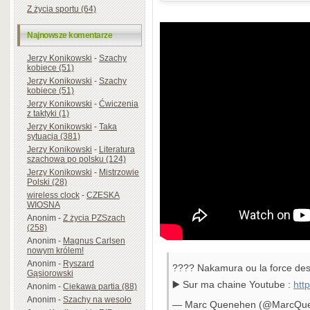
Z życia sportu (64)
Najnowsze komentarze
Jerzy Konikowski
-
Szachy
kobiece (51)
Jerzy Konikowski
-
Szachy
kobiece (51)
Jerzy Konikowski
-
Ćwiczenia
z taktyki (1)
Jerzy Konikowski
-
Taka
sytuacja (381)
Jerzy Konikowski
-
Literatura
szachowa po polsku (124)
Jerzy Konikowski
-
Mistrzowie
Polski (28)
wireless clock
-
CZESKA
WIOSNA
Anonim
-
Z życia PZSzach
(258)
Anonim
-
Magnus Carlsen
nowym królem!
Anonim
-
Ryszard
????️ Nakamura ou la force des
Gąsiorowski
▶️ Sur ma chaine Youtube :
htt
Anonim
-
Ciekawa partia (88)
Anonim
-
Szachy na wesoło
— Marc Quenehen (@MarcQu