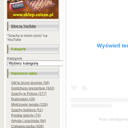
Blog na YouTube
"Szachy w moim życiu" na
YouTube
Wyświetl te
Kategorie
Kategorie
Najnowsze wpisy
GM to brzmi dumnie (58)
Goldchess prezentuje (343)
Szachy w Polsce (277)
Rubinstein (26)
Mistrzowie świata (226)
Szachy kobiece (51)
Polskie talenty (74)
Post udostępni
Artysta i szachista (94)
Ciekawa partia (408)