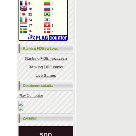
Ranking FIDE na żywo
Ranking FIDE mężczyzn
Ranking FIDE kobiet
Live Games
Codzienne zadania
Play Computer
Zwiastun