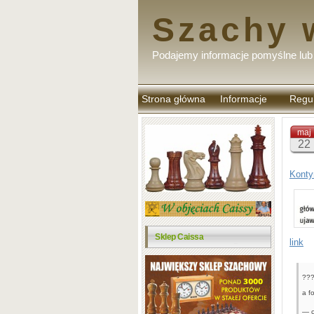
Szachy 
Podajemy informacje pomyślne lub 
Strona główna
Informacje
Regu
komen
maj
22
Konty
Sklep Caissa
link
???
a f
— 