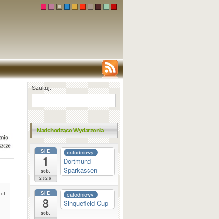
Szukaj:
Nadchodzące Wydarzenia
SIE
całodniowy
1
Dortmund
Sparkassen
sob.
2026
SIE
całodniowy
 of
8
Sinquefield Cup
sob.