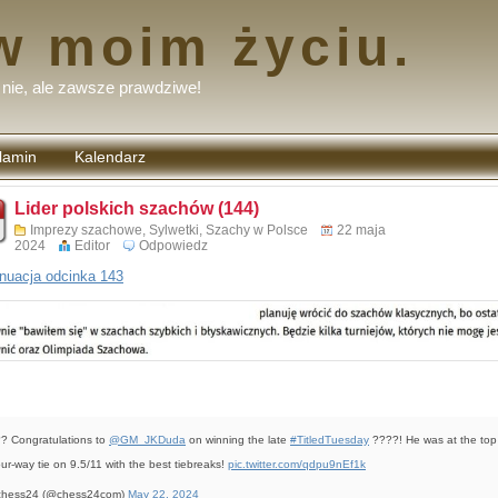
w moim życiu.
nie, ale zawsze prawdziwe!
lamin
Kalendarz
tarzy
Lider polskich szachów (144)
Imprezy szachowe
,
Sylwetki
,
Szachy w Polsce
22 maja
2024
Editor
Odpowiedz
nuacja odcinka 143
? Congratulations to
@GM_JKDuda
on winning the late
#TitledTuesday
????! He was at the top
our-way tie on 9.5/11 with the best tiebreaks!
pic.twitter.com/qdpu9nEf1k
chess24 (@chess24com)
May 22, 2024