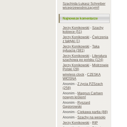
Szachista Łukasz Schreiber
wiceprzewodniczącym!!
Najnowsze komentarze
Jerzy Konikowski
-
Szachy
kobiece (51)
Jerzy Konikowski
-
Ćwiczenia
z taktyki (1)
Jerzy Konikowski
-
Taka
sytuacja (381)
Jerzy Konikowski
-
Literatura
szachowa po polsku (124)
Jerzy Konikowski
-
Mistrzowie
Polski (28)
wireless clock
-
CZESKA
WIOSNA
Anonim
-
Z życia PZSzach
(258)
Anonim
-
Magnus Carlsen
nowym królem!
Anonim
-
Ryszard
Gąsiorowski
Anonim
-
Ciekawa partia (88)
Anonim
-
Szachy na wesoło
Jerzy Konikowski
-
RIP