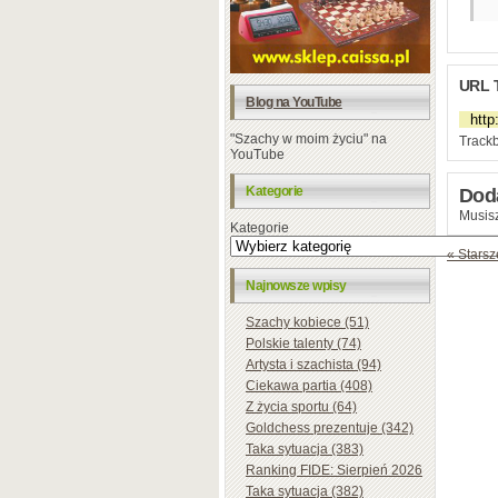
URL 
Blog na YouTube
"Szachy w moim życiu" na
Trackb
YouTube
Kategorie
Dod
Musisz
Kategorie
« Starsz
Najnowsze wpisy
Szachy kobiece (51)
Polskie talenty (74)
Artysta i szachista (94)
Ciekawa partia (408)
Z życia sportu (64)
Goldchess prezentuje (342)
Taka sytuacja (383)
Ranking FIDE: Sierpień 2026
Taka sytuacja (382)