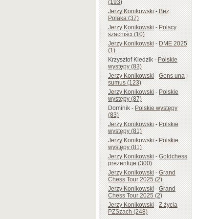
(193)
Jerzy Konikowski
-
Bez
Polaka (37)
Jerzy Konikowski
-
Polscy
szachiści (10)
Jerzy Konikowski
-
DME 2025
(1)
Krzysztof Kledzik
-
Polskie
występy (83)
Jerzy Konikowski
-
Gens una
sumus (123)
Jerzy Konikowski
-
Polskie
występy (87)
Dominik
-
Polskie występy
(83)
Jerzy Konikowski
-
Polskie
występy (81)
Jerzy Konikowski
-
Polskie
występy (81)
Jerzy Konikowski
-
Goldchess
prezentuje (300)
Jerzy Konikowski
-
Grand
Chess Tour 2025 (2)
Jerzy Konikowski
-
Grand
Chess Tour 2025 (2)
Jerzy Konikowski
-
Z życia
PZSzach (248)