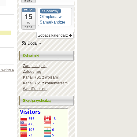
2026
WRZ
całodniowy
15
Olimpiada w
Samarkandzie
wt.
2026
Zobacz kalendarz
Dodaj
Odnośniki
Zarejestruj się
 wpisy »
Zaloguj się
Kanał
RSS
z wpisami
Kanał
RSS
z komentarzami
WordPress.org
Skąd przychodzą