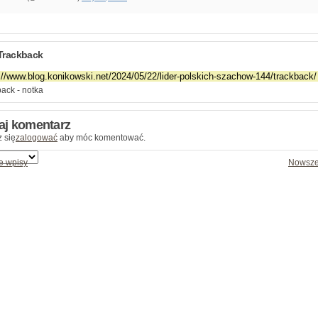
Trackback
ack - notka
aj komentarz
 się
zalogować
aby móc komentować.
e wpisy
Nowsze