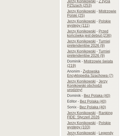
Jerzy Konikowski
-
Z życia
PZSzach (253)
Jerzy Konikowski
-
Mistrzowie
Polski (25)
Jerzy Konikowski
-
Polskie
występy (111)
Jerzy Konikowski
-
Przed
końcówką jest debiut (236)
Jerzy Konikowski
-
Turniej
pretendentów 2026 (9)
Jerzy Konikowski
-
Turniej
pretendentów 2026 (9)
Dominik
-
Mistrzowie świata
(219)
Anonim
-
Żydowska
Encyklopedia Szachowa (7)
Jerzy Konikowski
-
Jerzy
Konikowski obchodzi
urodziny!
Dominik
-
Bez Polaka (40)
Editor
-
Bez Polaka (40)
Sonix
-
Bez Polaka (40)
Jerzy Konikowski
-
Ranking
FIDE: Styczeń 2026
Jerzy Konikowski
-
Polskie
występy (103)
Jerzy Konikowski
-
Legendy