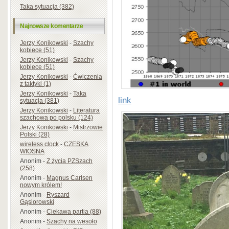
Taka sytuacja (382)
Najnowsze komentarze
Jerzy Konikowski
-
Szachy
kobiece (51)
Jerzy Konikowski
-
Szachy
kobiece (51)
Jerzy Konikowski
-
Ćwiczenia
z taktyki (1)
Jerzy Konikowski
-
Taka
link
sytuacja (381)
Jerzy Konikowski
-
Literatura
szachowa po polsku (124)
Jerzy Konikowski
-
Mistrzowie
Polski (28)
wireless clock
-
CZESKA
WIOSNA
Anonim
-
Z życia PZSzach
(258)
Anonim
-
Magnus Carlsen
nowym królem!
Anonim
-
Ryszard
Gąsiorowski
Anonim
-
Ciekawa partia (88)
Anonim
-
Szachy na wesoło