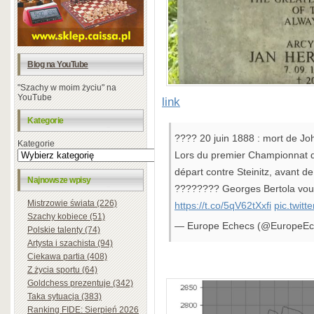
Blog na YouTube
"Szachy w moim życiu" na
YouTube
link
Kategorie
???? 20 juin 1888 : mort de Jo
Kategorie
Lors du premier Championnat du
départ contre Steinitz, avant de
Najnowsze wpisy
????‍???? Georges Bertola vous
Mistrzowie świata (226)
https://t.co/5qV62tXxfi
pic.twit
Szachy kobiece (51)
— Europe Echecs (@EuropeE
Polskie talenty (74)
Artysta i szachista (94)
Ciekawa partia (408)
Z życia sportu (64)
Goldchess prezentuje (342)
Taka sytuacja (383)
Ranking FIDE: Sierpień 2026