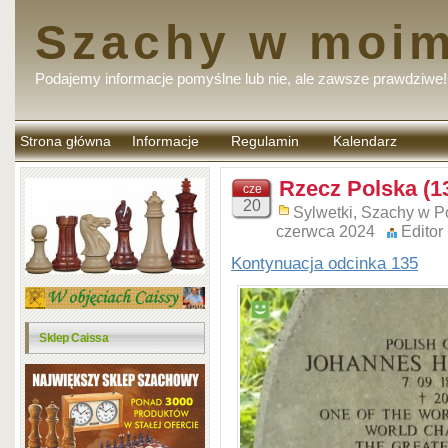
Szachy w moim
Podajemy informacje pomyślne lub nie, ale zawsze prawdziwe!
Strona główna
Informacje
Regulamin
Kalendarz
komentarzy
Rzecz Polska (1
cze
20
Sylwetki
,
Szachy w P
czerwca 2024
Editor
Kontynuacja odcinka 135
Sklep Caissa