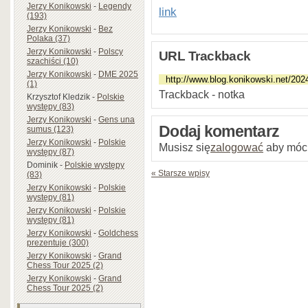
Jerzy Konikowski
-
Legendy
link
(193)
Jerzy Konikowski
-
Bez
Polaka (37)
Jerzy Konikowski
-
Polscy
URL Trackback
szachiści (10)
Jerzy Konikowski
-
DME 2025
(1)
Trackback - notka
Krzysztof Kledzik
-
Polskie
występy (83)
Jerzy Konikowski
-
Gens una
Dodaj komentarz
sumus (123)
Jerzy Konikowski
-
Polskie
Musisz się
zalogować
aby móc
występy (87)
Dominik
-
Polskie występy
« Starsze wpisy
(83)
Jerzy Konikowski
-
Polskie
występy (81)
Jerzy Konikowski
-
Polskie
występy (81)
Jerzy Konikowski
-
Goldchess
prezentuje (300)
Jerzy Konikowski
-
Grand
Chess Tour 2025 (2)
Jerzy Konikowski
-
Grand
Chess Tour 2025 (2)