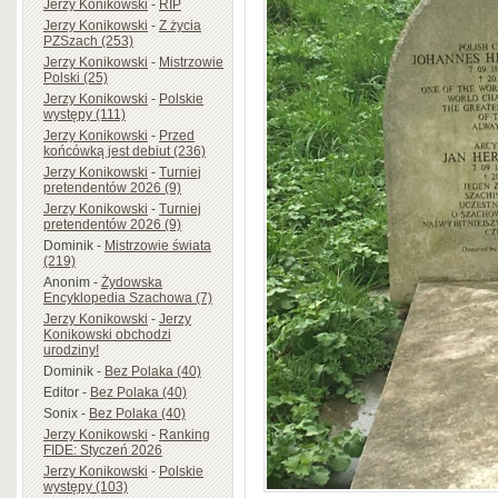
Jerzy Konikowski
-
RIP
Jerzy Konikowski
-
Z życia
PZSzach (253)
Jerzy Konikowski
-
Mistrzowie
Polski (25)
Jerzy Konikowski
-
Polskie
występy (111)
Jerzy Konikowski
-
Przed
końcówką jest debiut (236)
Jerzy Konikowski
-
Turniej
pretendentów 2026 (9)
Jerzy Konikowski
-
Turniej
pretendentów 2026 (9)
Dominik
-
Mistrzowie świata
(219)
Anonim
-
Żydowska
Encyklopedia Szachowa (7)
Jerzy Konikowski
-
Jerzy
Konikowski obchodzi
urodziny!
Dominik
-
Bez Polaka (40)
Editor
-
Bez Polaka (40)
Sonix
-
Bez Polaka (40)
Jerzy Konikowski
-
Ranking
FIDE: Styczeń 2026
Jerzy Konikowski
-
Polskie
występy (103)