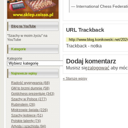
— International Chess Federa
Blog na YouTube
URL Trackback
"Szachy w moim życiu" na
YouTube
Trackback - notka
Kategorie
Kategorie
Dodaj komentarz
Musisz się
zalogować
aby móc
Najnowsze wpisy
« Starsze wpisy
Radość wygrywania (68)
GM to brzmi dumnie (58)
Goldchess prezentuje (343)
Szachy w Polsce (277)
Rubinstein (26)
Mistrzowie świata (226)
Szachy kobiece (51)
Polskie talenty (74)
Artysta i szachista (94)