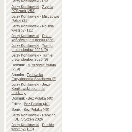
Jerzy Konikowski
-
RIP
Jerzy Konikowski
-
Z życia
PZSzach (253)
Jerzy Konikowski
-
Mistrzowie
Polski (25)
Jerzy Konikowski
-
Polskie
występy (111)
Jerzy Konikowski
-
Przed
końcówką jest debiut (236)
Jerzy Konikowski
-
Turniej
pretendentów 2026 (9)
Jerzy Konikowski
-
Turniej
pretendentów 2026 (9)
Dominik
-
Mistrzowie świata
(219)
Anonim
-
Żydowska
Encyklopedia Szachowa (7)
Jerzy Konikowski
-
Jerzy
Konikowski obchodzi
urodziny!
Dominik
-
Bez Polaka (40)
Editor
-
Bez Polaka (40)
Sonix
-
Bez Polaka (40)
Jerzy Konikowski
-
Ranking
FIDE: Styczeń 2026
Jerzy Konikowski
-
Polskie
występy (103)