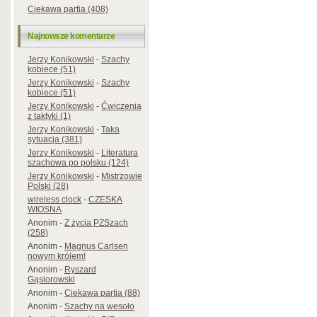
Ciekawa partia (408)
Najnowsze komentarze
Jerzy Konikowski
-
Szachy
kobiece (51)
Jerzy Konikowski
-
Szachy
kobiece (51)
Jerzy Konikowski
-
Ćwiczenia
z taktyki (1)
Jerzy Konikowski
-
Taka
sytuacja (381)
Jerzy Konikowski
-
Literatura
szachowa po polsku (124)
Jerzy Konikowski
-
Mistrzowie
Polski (28)
wireless clock
-
CZESKA
WIOSNA
Anonim
-
Z życia PZSzach
(258)
Anonim
-
Magnus Carlsen
nowym królem!
Anonim
-
Ryszard
Gąsiorowski
Anonim
-
Ciekawa partia (88)
Anonim
-
Szachy na wesoło