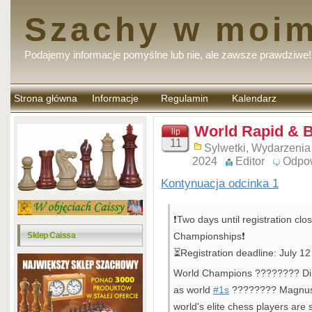
Szachy w moim
Podajemy informacje pomyślne lub nie, ale zawsze prawdziwe!
Strona główna
Informacje
Regulamin
Kalendarz
komentarzy
World Rapid & B
lip
11
Sylwetki
,
Wydarzenia
2024
Editor
Odpo
Kontynuacja odcinka 1
❗Two days until registration cl
Sklep Caissa
Championships❗
⏳Registration deadline: July 12
World Champions ???????? Din
as world
#1s
???????? Magnus 
world's elite chess players are