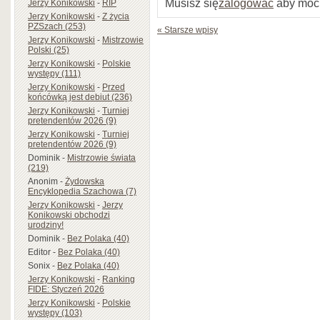
Musisz się
zalogować
aby móc
Jerzy Konikowski
-
RIP
Jerzy Konikowski
-
Z życia
PZSzach (253)
« Starsze wpisy
Jerzy Konikowski
-
Mistrzowie
Polski (25)
Jerzy Konikowski
-
Polskie
występy (111)
Jerzy Konikowski
-
Przed
końcówką jest debiut (236)
Jerzy Konikowski
-
Turniej
pretendentów 2026 (9)
Jerzy Konikowski
-
Turniej
pretendentów 2026 (9)
Dominik
-
Mistrzowie świata
(219)
Anonim
-
Żydowska
Encyklopedia Szachowa (7)
Jerzy Konikowski
-
Jerzy
Konikowski obchodzi
urodziny!
Dominik
-
Bez Polaka (40)
Editor
-
Bez Polaka (40)
Sonix
-
Bez Polaka (40)
Jerzy Konikowski
-
Ranking
FIDE: Styczeń 2026
Jerzy Konikowski
-
Polskie
występy (103)