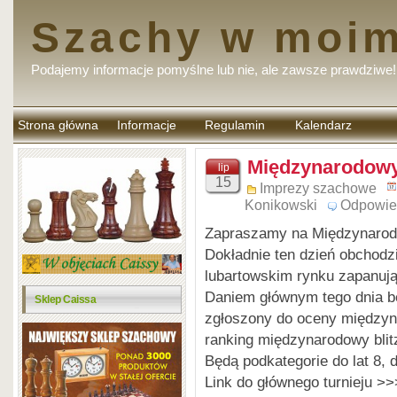
Szachy w moim
Podajemy informacje pomyślne lub nie, ale zawsze prawdziwe!
Strona główna
Informacje
Regulamin
Kalendarz
komentarzy
Międzynarodowy
lip
15
Imprezy szachowe
Konikowski
Odpowie
Zapraszamy na Międzynaro
Dokładnie ten dzień obchodzim
lubartowskim rynku zapanuj
Daniem głównym tego dnia b
Sklep Caissa
zgłoszony do oceny między
ranking międzynarodowy blit
Będą podkategorie do lat 8, do
Link do głównego turnieju >>