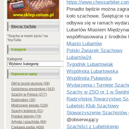
https://www.chessarbiter.com
Ponadto będzie można zagrać
koło szachowe. Świętujcie r
odbywa się w ramach wydarz
Blog na YouTube
Lubartów Miastem Międzynar
współfinasowana z środków 
"Szachy w moim życiu" na
YouTube
Miasto Lubartów
Kategorie
Polski Związek Szachowy
Lubartów24
Kategorie
Tygodnik Lubartowiak
Wspólnota Lubartowska
Najnowsze wpisy
Wspólnota Puławska
GM to brzmi dumnie (58)
Wydarzenia i Turnieje Szac
Goldchess prezentuje (343)
Szachy w ZSO nr 1 w Świdn
Szachy w Polsce (277)
Radzyńskie Towarzystwo S
Rubinstein (26)
Lubelski Klub Szachowy
Mistrzowie świata (226)
Szachy kobiece (51)
Stowarzyszenie Szachistów 
Polskie talenty (74)
@obserwujący
Artysta i szachista (94)
Szachiści z Lubelskiego
Ciekawa partia (408)