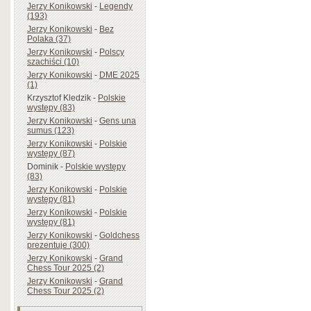
Jerzy Konikowski
-
Legendy
(193)
Jerzy Konikowski
-
Bez
Polaka (37)
Jerzy Konikowski
-
Polscy
szachiści (10)
Jerzy Konikowski
-
DME 2025
(1)
Krzysztof Kledzik
-
Polskie
występy (83)
Jerzy Konikowski
-
Gens una
sumus (123)
Jerzy Konikowski
-
Polskie
występy (87)
Dominik
-
Polskie występy
(83)
Jerzy Konikowski
-
Polskie
występy (81)
Jerzy Konikowski
-
Polskie
występy (81)
Jerzy Konikowski
-
Goldchess
prezentuje (300)
Jerzy Konikowski
-
Grand
Chess Tour 2025 (2)
Jerzy Konikowski
-
Grand
Chess Tour 2025 (2)