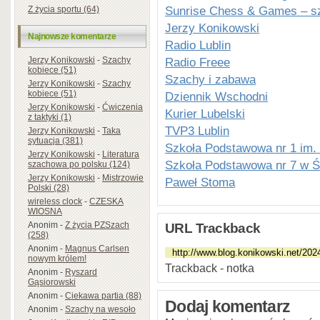
Sunrise Chess & Games – s
Z życia sportu (64)
Jerzy Konikowski
Najnowsze komentarze
Radio Lublin
Jerzy Konikowski
-
Szachy
Radio Freee
kobiece (51)
Szachy i zabawa
Jerzy Konikowski
-
Szachy
kobiece (51)
Dziennik Wschodni
Jerzy Konikowski
-
Ćwiczenia
Kurier Lubelski
z taktyki (1)
TVP3 Lublin
Jerzy Konikowski
-
Taka
sytuacja (381)
Szkoła Podstawowa nr 1 im.
Jerzy Konikowski
-
Literatura
Szkoła Podstawowa nr 7 w Ś
szachowa po polsku (124)
Jerzy Konikowski
-
Mistrzowie
Paweł Stoma
Polski (28)
wireless clock
-
CZESKA
WIOSNA
Anonim
-
Z życia PZSzach
URL Trackback
(258)
Anonim
-
Magnus Carlsen
nowym królem!
Trackback - notka
Anonim
-
Ryszard
Gąsiorowski
Anonim
-
Ciekawa partia (88)
Dodaj komentarz
Anonim
-
Szachy na wesoło