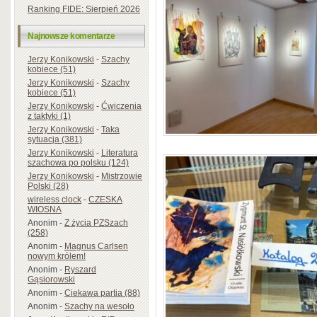
Ranking FIDE: Sierpień 2026
Najnowsze komentarze
Jerzy Konikowski
-
Szachy
kobiece (51)
Jerzy Konikowski
-
Szachy
kobiece (51)
Jerzy Konikowski
-
Ćwiczenia
z taktyki (1)
Jerzy Konikowski
-
Taka
sytuacja (381)
Jerzy Konikowski
-
Literatura
szachowa po polsku (124)
Jerzy Konikowski
-
Mistrzowie
Polski (28)
wireless clock
-
CZESKA
WIOSNA
Anonim
-
Z życia PZSzach
(258)
Anonim
-
Magnus Carlsen
nowym królem!
Anonim
-
Ryszard
Gąsiorowski
Anonim
-
Ciekawa partia (88)
Anonim
-
Szachy na wesoło