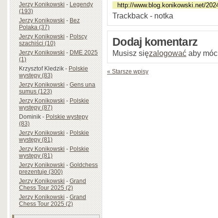
Jerzy Konikowski
-
Legendy
(193)
Trackback - notka
Jerzy Konikowski
-
Bez
Polaka (37)
Jerzy Konikowski
-
Polscy
Dodaj komentarz
szachiści (10)
Musisz się
zalogować
aby móc
Jerzy Konikowski
-
DME 2025
(1)
Krzysztof Kledzik
-
Polskie
« Starsze wpisy
występy (83)
Jerzy Konikowski
-
Gens una
sumus (123)
Jerzy Konikowski
-
Polskie
występy (87)
Dominik
-
Polskie występy
(83)
Jerzy Konikowski
-
Polskie
występy (81)
Jerzy Konikowski
-
Polskie
występy (81)
Jerzy Konikowski
-
Goldchess
prezentuje (300)
Jerzy Konikowski
-
Grand
Chess Tour 2025 (2)
Jerzy Konikowski
-
Grand
Chess Tour 2025 (2)