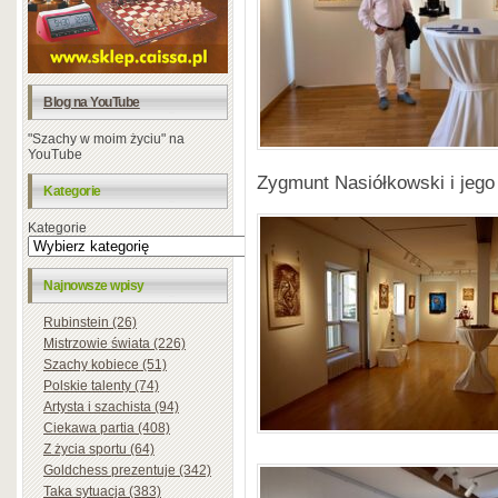
Blog na YouTube
"Szachy w moim życiu" na
YouTube
Zygmunt Nasiółkowski i jego 
Kategorie
Kategorie
Najnowsze wpisy
Rubinstein (26)
Mistrzowie świata (226)
Szachy kobiece (51)
Polskie talenty (74)
Artysta i szachista (94)
Ciekawa partia (408)
Z życia sportu (64)
Goldchess prezentuje (342)
Taka sytuacja (383)