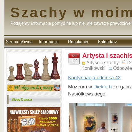
Szachy w moim
Podajemy informacje pomyślne lub nie, ale zawsze prawdziwe!
Strona główna
Informacje
Regulamin
Kalendarz
komentarzy
Artysta i szachis
sie
12
Artyści i szachy
12
Konikowski
Odpowie
Kontynuacja odcinka 42
Muzeum w
Diekirch
zorganiz
Nasiółkowskiego.
Sklep Caissa