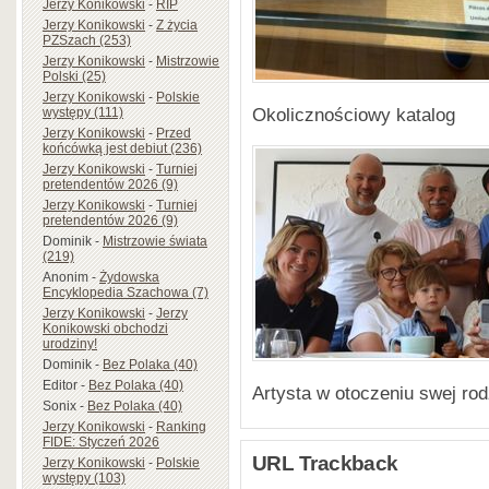
Jerzy Konikowski
-
RIP
Jerzy Konikowski
-
Z życia
PZSzach (253)
Jerzy Konikowski
-
Mistrzowie
Polski (25)
Jerzy Konikowski
-
Polskie
Okolicznościowy katalog
występy (111)
Jerzy Konikowski
-
Przed
końcówką jest debiut (236)
Jerzy Konikowski
-
Turniej
pretendentów 2026 (9)
Jerzy Konikowski
-
Turniej
pretendentów 2026 (9)
Dominik
-
Mistrzowie świata
(219)
Anonim
-
Żydowska
Encyklopedia Szachowa (7)
Jerzy Konikowski
-
Jerzy
Konikowski obchodzi
urodziny!
Dominik
-
Bez Polaka (40)
Editor
-
Bez Polaka (40)
Artysta w otoczeniu swej rod
Sonix
-
Bez Polaka (40)
Jerzy Konikowski
-
Ranking
FIDE: Styczeń 2026
URL Trackback
Jerzy Konikowski
-
Polskie
występy (103)