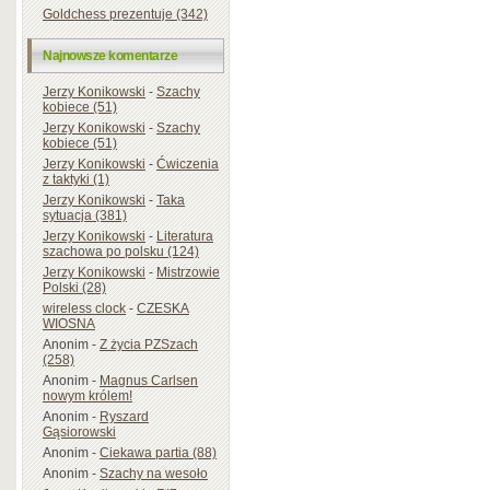
Goldchess prezentuje (342)
Najnowsze komentarze
Jerzy Konikowski
-
Szachy
kobiece (51)
Jerzy Konikowski
-
Szachy
kobiece (51)
Jerzy Konikowski
-
Ćwiczenia
z taktyki (1)
Jerzy Konikowski
-
Taka
sytuacja (381)
Jerzy Konikowski
-
Literatura
szachowa po polsku (124)
Jerzy Konikowski
-
Mistrzowie
Polski (28)
wireless clock
-
CZESKA
WIOSNA
Anonim
-
Z życia PZSzach
(258)
Anonim
-
Magnus Carlsen
nowym królem!
Anonim
-
Ryszard
Gąsiorowski
Anonim
-
Ciekawa partia (88)
Anonim
-
Szachy na wesoło