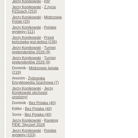
Jerzy Konikowski
-
RIP
Jerzy Konikowski
-
Z życia
PZSzach (253)
Jerzy Konikowski
-
Mistrzowie
Polski (25)
Jerzy Konikowski
-
Polskie
występy (111)
Jerzy Konikowski
-
Przed
końcówką jest debiut (236)
Jerzy Konikowski
-
Turniej
pretendentów 2026 (9)
Jerzy Konikowski
-
Turniej
pretendentów 2026 (9)
Dominik
-
Mistrzowie świata
(219)
Anonim
-
Żydowska
Encyklopedia Szachowa (7)
Jerzy Konikowski
-
Jerzy
Konikowski obchodzi
urodziny!
Dominik
-
Bez Polaka (40)
Editor
-
Bez Polaka (40)
Sonix
-
Bez Polaka (40)
Jerzy Konikowski
-
Ranking
FIDE: Styczeń 2026
Jerzy Konikowski
-
Polskie
występy (103)