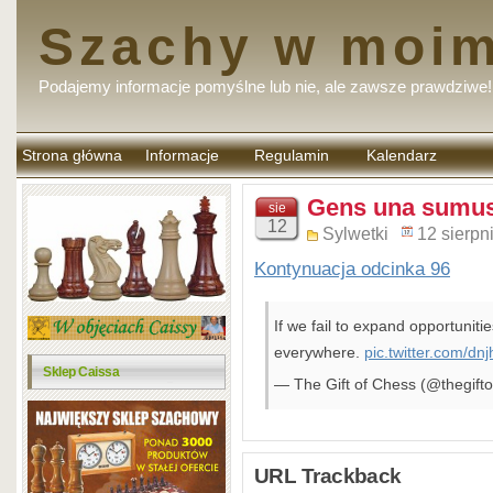
Szachy w moim
Podajemy informacje pomyślne lub nie, ale zawsze prawdziwe!
Strona główna
Informacje
Regulamin
Kalendarz
komentarzy
Gens una sumus
sie
12
Sylwetki
12 sierpn
Kontynuacja odcinka 96
If we fail to expand opportunit
everywhere.
pic.twitter.com/d
Sklep Caissa
— The Gift of Chess (@thegift
URL Trackback