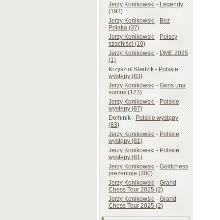
Jerzy Konikowski
-
Legendy
(193)
Jerzy Konikowski
-
Bez
Polaka (37)
Jerzy Konikowski
-
Polscy
szachiści (10)
Jerzy Konikowski
-
DME 2025
(1)
Krzysztof Kledzik
-
Polskie
występy (83)
Jerzy Konikowski
-
Gens una
sumus (123)
Jerzy Konikowski
-
Polskie
występy (87)
Dominik
-
Polskie występy
(83)
Jerzy Konikowski
-
Polskie
występy (81)
Jerzy Konikowski
-
Polskie
występy (81)
Jerzy Konikowski
-
Goldchess
prezentuje (300)
Jerzy Konikowski
-
Grand
Chess Tour 2025 (2)
Jerzy Konikowski
-
Grand
Chess Tour 2025 (2)