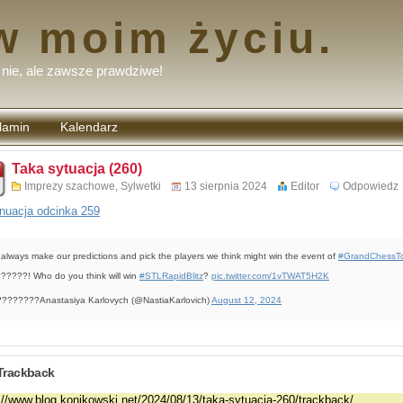
w moim życiu.
nie, ale zawsze prawdziwe!
lamin
Kalendarz
tarzy
Taka sytuacja (260)
Imprezy szachowe
,
Sylwetki
13 sierpnia 2024
Editor
Odpowiedz
nuacja odcinka 259
always make our predictions and pick the players we think might win the event of
#GrandChessT
?????! Who do you think will win
#STLRapidBlitz
?
pic.twitter.com/1vTWAT5H2K
???????Anastasiya Karlovych (@NastiaKarlovich)
August 12, 2024
Trackback