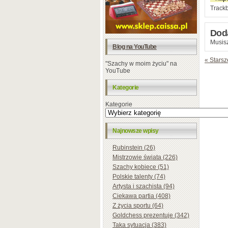
Trackb
Dod
Musisz
Blog na YouTube
« Starsz
"Szachy w moim życiu" na
YouTube
Kategorie
Kategorie
Najnowsze wpisy
Rubinstein (26)
Mistrzowie świata (226)
Szachy kobiece (51)
Polskie talenty (74)
Artysta i szachista (94)
Ciekawa partia (408)
Z życia sportu (64)
Goldchess prezentuje (342)
Taka sytuacja (383)