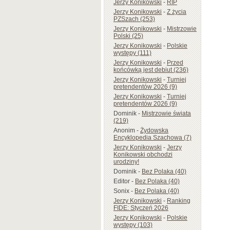
Jerzy Konikowski
-
RIP
Jerzy Konikowski
-
Z życia
PZSzach (253)
Jerzy Konikowski
-
Mistrzowie
Polski (25)
Jerzy Konikowski
-
Polskie
występy (111)
Jerzy Konikowski
-
Przed
końcówką jest debiut (236)
Jerzy Konikowski
-
Turniej
pretendentów 2026 (9)
Jerzy Konikowski
-
Turniej
pretendentów 2026 (9)
Dominik
-
Mistrzowie świata
(219)
Anonim
-
Żydowska
Encyklopedia Szachowa (7)
Jerzy Konikowski
-
Jerzy
Konikowski obchodzi
urodziny!
Dominik
-
Bez Polaka (40)
Editor
-
Bez Polaka (40)
Sonix
-
Bez Polaka (40)
Jerzy Konikowski
-
Ranking
FIDE: Styczeń 2026
Jerzy Konikowski
-
Polskie
występy (103)