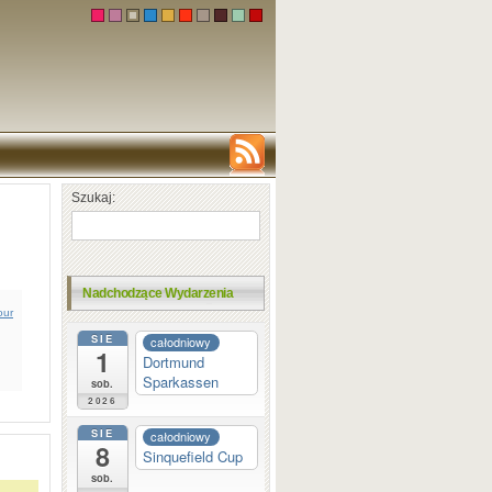
Szukaj:
Nadchodzące Wydarzenia
our
SIE
całodniowy
1
Dortmund
Sparkassen
sob.
2026
SIE
całodniowy
8
Sinquefield Cup
sob.