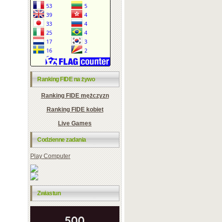
Ranking FIDE na żywo
Ranking FIDE mężczyzn
Ranking FIDE kobiet
Live Games
Codzienne zadania
Play Computer
Zwiastun