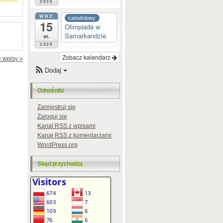
2026
WRZ
całodniowy
15
Olimpiada w
Samarkandzie
wt.
2026
Zobacz kalendarz
 wpisy »
Dodaj
Odnośniki
Zarejestruj się
Zaloguj się
Kanał
RSS
z wpisami
Kanał
RSS
z komentarzami
WordPress.org
Skąd przychodzą