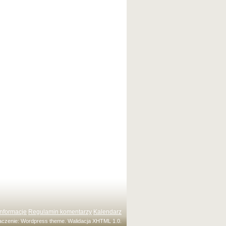
Informacje
Regulamin komentarzy
Kalendarz
maczenie:
Wordpress theme
. Walidacja
XHTML 1.0
.