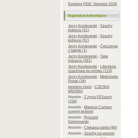
Ranking FIDE: Sierpień 2026
Najnowsze komentarze
Jerzy Konikowski
-
Szachy
kobiece (51)
Jerzy Konikowski
-
Szachy
kobiece (51)
Jerzy Konikowski
-
Ćwiczenia
z taktyki (1)
Jerzy Konikowski
-
Taka
sytuacja (381)
Jerzy Konikowski
-
Literatura
szachowa po polsku (124)
Jerzy Konikowski
-
Mistrzowie
Polski (28)
wireless clock
-
CZESKA
WIOSNA
Anonim
-
Z życia PZSzach
(258)
Anonim
-
Magnus Carlsen
nowym królem!
Anonim
-
Ryszard
Gąsiorowski
Anonim
-
Ciekawa partia (88)
Anonim
-
Szachy na wesoło