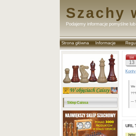
Szachy 
Podajemy informacje pomyślne lub 
Strona główna
Informacje
Regu
komen
sie
13
Konty
We 
???
— ?
Sklep Caissa
URL 