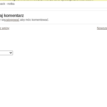
ack - notka
aj komentarz
 się
zalogować
aby móc komentować.
e wpisy
Nowsze