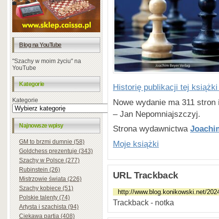
Blog na YouTube
"Szachy w moim życiu" na
YouTube
Kategorie
Historię publikacji tej książ
Kategorie
Nowe wydanie ma 311 stron i
– Jan Nepomniajszczyj.
Najnowsze wpisy
Strona wydawnictwa
Joachi
GM to brzmi dumnie (58)
Moje książki
Goldchess prezentuje (343)
Szachy w Polsce (277)
Rubinstein (26)
URL Trackback
Mistrzowie świata (226)
Szachy kobiece (51)
Polskie talenty (74)
Trackback - notka
Artysta i szachista (94)
Ciekawa partia (408)