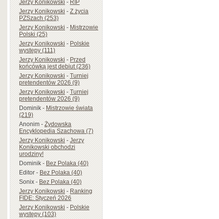
Jerzy Konikowski
-
RIP
Jerzy Konikowski
-
Z życia
PZSzach (253)
Jerzy Konikowski
-
Mistrzowie
Polski (25)
Jerzy Konikowski
-
Polskie
występy (111)
Jerzy Konikowski
-
Przed
końcówką jest debiut (236)
Jerzy Konikowski
-
Turniej
pretendentów 2026 (9)
Jerzy Konikowski
-
Turniej
pretendentów 2026 (9)
Dominik
-
Mistrzowie świata
(219)
Anonim
-
Żydowska
Encyklopedia Szachowa (7)
Jerzy Konikowski
-
Jerzy
Konikowski obchodzi
urodziny!
Dominik
-
Bez Polaka (40)
Editor
-
Bez Polaka (40)
Sonix
-
Bez Polaka (40)
Jerzy Konikowski
-
Ranking
FIDE: Styczeń 2026
Jerzy Konikowski
-
Polskie
występy (103)