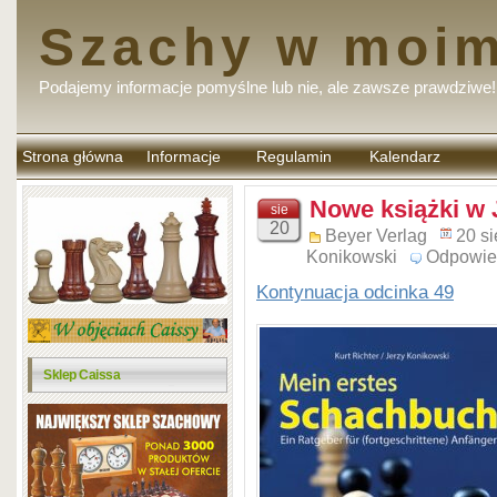
Szachy w moim
Podajemy informacje pomyślne lub nie, ale zawsze prawdziwe!
Strona główna
Informacje
Regulamin
Kalendarz
komentarzy
Nowe książki w 
sie
20
Beyer Verlag
20 s
Konikowski
Odpowie
Kontynuacja odcinka 49
Sklep Caissa