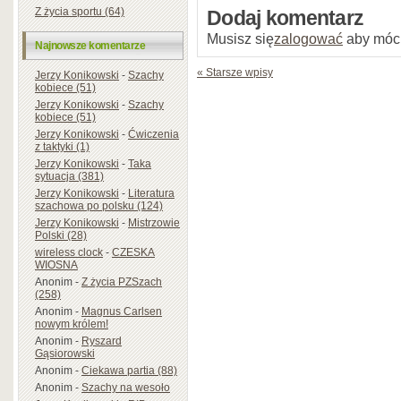
Z życia sportu (64)
Dodaj komentarz
Musisz się
zalogować
aby móc
Najnowsze komentarze
« Starsze wpisy
Jerzy Konikowski
-
Szachy
kobiece (51)
Jerzy Konikowski
-
Szachy
kobiece (51)
Jerzy Konikowski
-
Ćwiczenia
z taktyki (1)
Jerzy Konikowski
-
Taka
sytuacja (381)
Jerzy Konikowski
-
Literatura
szachowa po polsku (124)
Jerzy Konikowski
-
Mistrzowie
Polski (28)
wireless clock
-
CZESKA
WIOSNA
Anonim
-
Z życia PZSzach
(258)
Anonim
-
Magnus Carlsen
nowym królem!
Anonim
-
Ryszard
Gąsiorowski
Anonim
-
Ciekawa partia (88)
Anonim
-
Szachy na wesoło