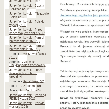
Jerzy Konikowski
-
RIP
Jerzy Konikowski
-
Z życia
PZSzach (253)
Jerzy Konikowski
-
Mistrzowie
Polski (25)
Jerzy Konikowski
-
Polskie
występy (111)
Jerzy Konikowski
-
Przed
końcówką jest debiut (236)
Jerzy Konikowski
-
Turniej
pretendentów 2026 (9)
Jerzy Konikowski
-
Turniej
pretendentów 2026 (9)
Dominik
-
Mistrzowie świata
(219)
Anonim
-
Żydowska
Encyklopedia Szachowa (7)
Jerzy Konikowski
-
Jerzy
Konikowski obchodzi
urodziny!
Dominik
-
Bez Polaka (40)
Editor
-
Bez Polaka (40)
Sonix
-
Bez Polaka (40)
Jerzy Konikowski
-
Ranking
FIDE: Styczeń 2026
Jerzy Konikowski
-
Polskie
występy (103)