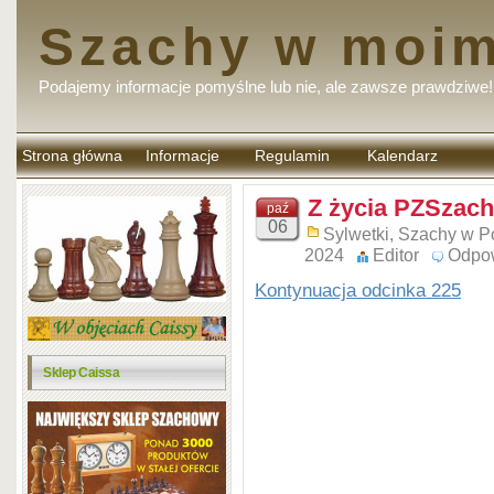
Szachy w moim
Podajemy informacje pomyślne lub nie, ale zawsze prawdziwe!
Strona główna
Informacje
Regulamin
Kalendarz
komentarzy
Z życia PZSzach
paź
06
Sylwetki
,
Szachy w P
2024
Editor
Odpo
Kontynuacja odcinka 225
Sklep Caissa