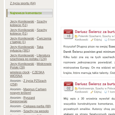
Z życia sportu (64)
Najnowsze komentarze
Jerzy Konikowski
-
Szachy
kobiece (51)
Jerzy Konikowski
-
Szachy
kobiece (51)
Jerzy Konikowski
-
Ćwiczenia
z taktyki (1)
Jerzy Konikowski
-
Taka
sytuacja (381)
Jerzy Konikowski
-
Literatura
szachowa po polsku (124)
Jerzy Konikowski
-
Mistrzowie
Polski (28)
wireless clock
-
CZESKA
WIOSNA
Anonim
-
Z życia PZSzach
(258)
Anonim
-
Magnus Carlsen
nowym królem!
Anonim
-
Ryszard
Gąsiorowski
Anonim
-
Ciekawa partia (88)
Anonim
-
Szachy na wesoło