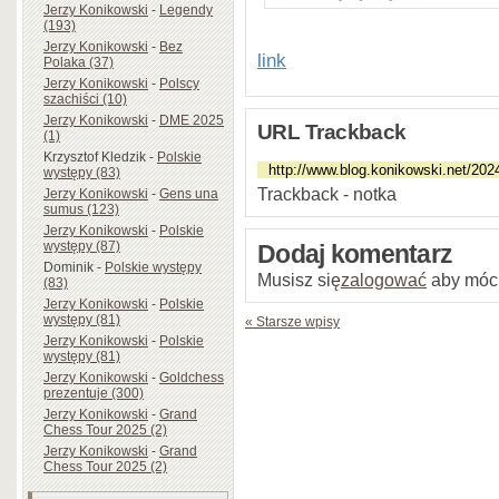
Jerzy Konikowski
-
Legendy
(193)
Jerzy Konikowski
-
Bez
link
Polaka (37)
Jerzy Konikowski
-
Polscy
szachiści (10)
Jerzy Konikowski
-
DME 2025
URL Trackback
(1)
Krzysztof Kledzik
-
Polskie
występy (83)
Trackback - notka
Jerzy Konikowski
-
Gens una
sumus (123)
Jerzy Konikowski
-
Polskie
występy (87)
Dodaj komentarz
Dominik
-
Polskie występy
Musisz się
zalogować
aby móc
(83)
Jerzy Konikowski
-
Polskie
występy (81)
« Starsze wpisy
Jerzy Konikowski
-
Polskie
występy (81)
Jerzy Konikowski
-
Goldchess
prezentuje (300)
Jerzy Konikowski
-
Grand
Chess Tour 2025 (2)
Jerzy Konikowski
-
Grand
Chess Tour 2025 (2)