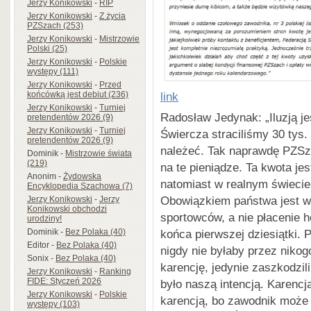
Jerzy Konikowski
-
RIP
Jerzy Konikowski
-
Z życia
PZSzach (253)
Jerzy Konikowski
-
Mistrzowie
Polski (25)
Jerzy Konikowski
-
Polskie
występy (111)
Jerzy Konikowski
-
Przed
końcówką jest debiut (236)
link
Jerzy Konikowski
-
Turniej
Radosław Jedynak: „Iluzją je
pretendentów 2026 (9)
Jerzy Konikowski
-
Turniej
Świercza straciliśmy 30 tys.
pretendentów 2026 (9)
należeć. Tak naprawdę PZSza
Dominik
-
Mistrzowie świata
(219)
na te pieniądze. Ta kwota je
Anonim
-
Żydowska
natomiast w realnym świecie n
Encyklopedia Szachowa (7)
Obowiązkiem państwa jest w
Jerzy Konikowski
-
Jerzy
Konikowski obchodzi
sportowców, a nie płacenie 
urodziny!
Dominik
-
Bez Polaka (40)
końca pierwszej dziesiątki.
Editor
-
Bez Polaka (40)
nigdy nie byłaby przez niko
Sonix
-
Bez Polaka (40)
karencję, jedynie zaszkodzil
Jerzy Konikowski
-
Ranking
FIDE: Styczeń 2026
było naszą intencją. Karencj
Jerzy Konikowski
-
Polskie
karencją, bo zawodnik może 
występy (103)