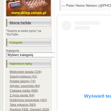
— Peter Heine Nielsen (@PHC
Blog na YouTube
"Szachy w moim życiu" na
YouTube
Kategorie
Kategorie
Najnowsze wpisy
Mistrzowie świata (226)
Szachy kobiece (51)
Polskie talenty (74)
Artysta i szachista (94)
Ciekawa partia (408)
Wyświetl te
Z życia sportu (64)
Goldchess prezentuje (342)
Taka sytuacja (383)
Ranking FIDE: Sierpień 2026