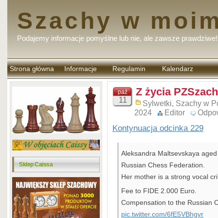
Szachy w moim
Podajemy informacje pomyślne lub nie, ale zawsze prawdziwe!
Strona główna
Informacje
Regulamin
Kalendarz
komentarzy
Z życia PZSzach
paź
11
Sylwetki
,
Szachy w P
2024
Editor
Odpo
Kontynuacja odcinka 229
Aleksandra Maltsevskaya aged 
Sklep Caissa
Russian Chess Federation.
Her mother is a strong vocal cri
Fee to FIDE 2.000 Euro.
Compensation to the Russian C
pic.twitter.com/6fE5VBhgyr