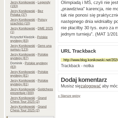
Olimpiadą i MŚ, czyli nie jes
Jerzy Konikowski
-
Legendy
(193)
„prawdziwa” karencja, nie mo
Jerzy Konikowski
-
Bez
tak nie ponosi się praktyczn
Polaka (37)
Jerzy Konikowski
-
Polscy
następnego dnia widniałby po
szachiści (10)
nie płaciłby 30 tys. euro za
Jerzy Konikowski
-
DME 2025
(1)
jednym turnieju”. (MAT 1/201
Krzysztof Kledzik
-
Polskie
występy (83)
Jerzy Konikowski
-
Gens una
sumus (123)
URL Trackback
Jerzy Konikowski
-
Polskie
występy (87)
Dominik
-
Polskie występy
Trackback - notka
(83)
Jerzy Konikowski
-
Polskie
występy (81)
Dodaj komentarz
Jerzy Konikowski
-
Polskie
występy (81)
Musisz się
zalogować
aby móc
Jerzy Konikowski
-
Goldchess
prezentuje (300)
« Starsze wpisy
Jerzy Konikowski
-
Grand
Chess Tour 2025 (2)
Jerzy Konikowski
-
Grand
Chess Tour 2025 (2)