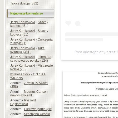
Taka sytuacja (382)
Najnowsze komentarze
Jerzy Konikowski
-
Szachy
kobiece (51)
Jerzy Konikowski
-
Szachy
kobiece (51)
Jerzy Konikowski
-
Ćwiczenia
z taktyki (1)
Jerzy Konikowski
-
Taka
Post udostępniony przez
sytuacja (381)
Jerzy Konikowski
-
Literatura
szachowa po polsku (124)
Jerzy Konikowski
-
Mistrzowie
Polski (28)
wireless clock
-
CZESKA
WIOSNA
Anonim
-
Z życia PZSzach
(258)
Anonim
-
Magnus Carlsen
nowym królem!
Anonim
-
Ryszard
Gąsiorowski
Anonim
-
Ciekawa partia (88)
Anonim
-
Szachy na wesoło