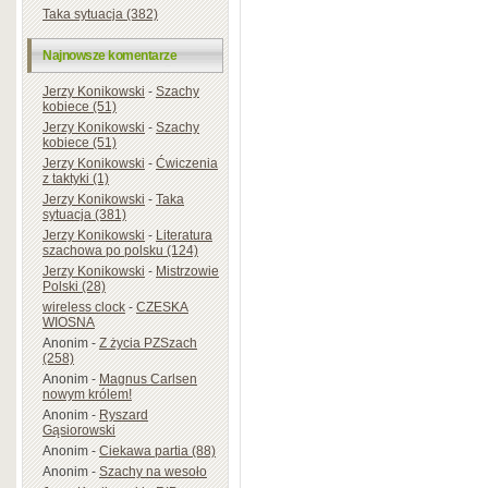
Taka sytuacja (382)
Najnowsze komentarze
Jerzy Konikowski
-
Szachy
kobiece (51)
Jerzy Konikowski
-
Szachy
kobiece (51)
Jerzy Konikowski
-
Ćwiczenia
z taktyki (1)
Jerzy Konikowski
-
Taka
sytuacja (381)
Jerzy Konikowski
-
Literatura
szachowa po polsku (124)
Jerzy Konikowski
-
Mistrzowie
Polski (28)
wireless clock
-
CZESKA
WIOSNA
Anonim
-
Z życia PZSzach
(258)
Anonim
-
Magnus Carlsen
nowym królem!
Anonim
-
Ryszard
Gąsiorowski
Anonim
-
Ciekawa partia (88)
Anonim
-
Szachy na wesoło