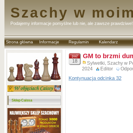
Szachy w moim
Podajemy informacje pomyślne lub nie, ale zawsze prawdziwe!
Strona główna
Informacje
Regulamin
Kalendarz
komentarzy
GM to brzmi dum
paź
18
Sylwetki
,
Szachy w P
2024
Editor
Odpo
Kontynuacja odcinka 32
Sklep Caissa