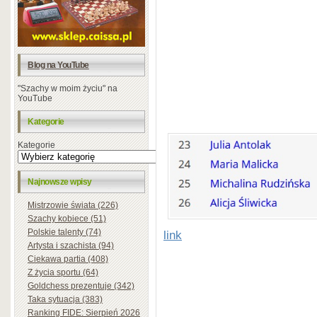
Blog na YouTube
"Szachy w moim życiu" na
YouTube
Kategorie
Kategorie
Najnowsze wpisy
Mistrzowie świata (226)
Szachy kobiece (51)
Polskie talenty (74)
link
Artysta i szachista (94)
Ciekawa partia (408)
Z życia sportu (64)
Goldchess prezentuje (342)
Taka sytuacja (383)
Ranking FIDE: Sierpień 2026