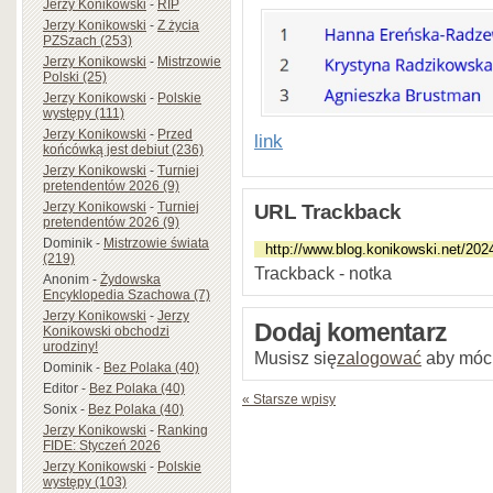
Jerzy Konikowski
-
RIP
Jerzy Konikowski
-
Z życia
PZSzach (253)
Jerzy Konikowski
-
Mistrzowie
Polski (25)
Jerzy Konikowski
-
Polskie
występy (111)
Jerzy Konikowski
-
Przed
link
końcówką jest debiut (236)
Jerzy Konikowski
-
Turniej
pretendentów 2026 (9)
Jerzy Konikowski
-
Turniej
URL Trackback
pretendentów 2026 (9)
Dominik
-
Mistrzowie świata
(219)
Trackback - notka
Anonim
-
Żydowska
Encyklopedia Szachowa (7)
Jerzy Konikowski
-
Jerzy
Dodaj komentarz
Konikowski obchodzi
urodziny!
Musisz się
zalogować
aby móc
Dominik
-
Bez Polaka (40)
Editor
-
Bez Polaka (40)
« Starsze wpisy
Sonix
-
Bez Polaka (40)
Jerzy Konikowski
-
Ranking
FIDE: Styczeń 2026
Jerzy Konikowski
-
Polskie
występy (103)