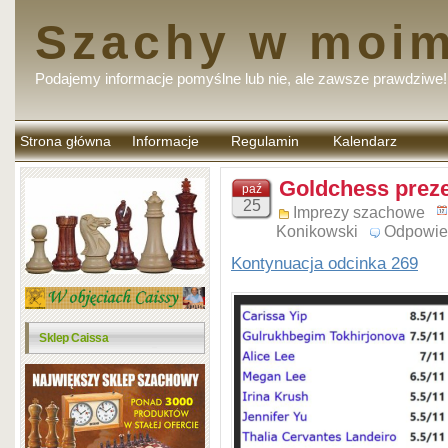
Szachy w moim
Podajemy informacje pomyślne lub nie, ale zawsze prawdziwe!
Strona główna
Informacje
Regulamin
Kalendarz
komentarzy
Goldchess preze
paź
25
Imprezy szachowe
Konikowski
Odpowie
Kontynuacja odcinka 269
Sklep Caissa