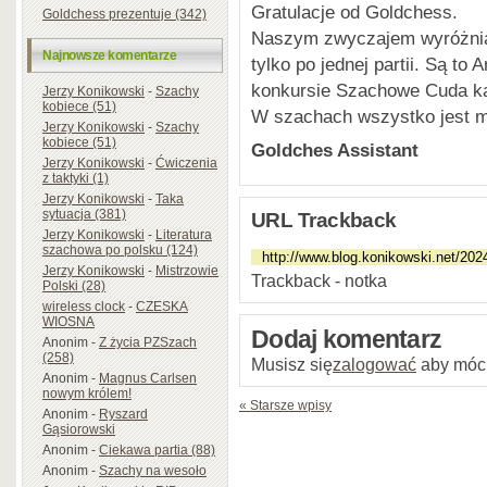
Gratulacje od Goldchess.
Goldchess prezentuje (342)
Naszym zwyczajem wyróżnia
Najnowsze komentarze
tylko po jednej partii. Są t
konkursie Szachowe Cuda ka
Jerzy Konikowski
-
Szachy
kobiece (51)
W szachach wszystko jest m
Jerzy Konikowski
-
Szachy
kobiece (51)
Goldches Assistant
Jerzy Konikowski
-
Ćwiczenia
z taktyki (1)
Jerzy Konikowski
-
Taka
sytuacja (381)
URL Trackback
Jerzy Konikowski
-
Literatura
szachowa po polsku (124)
Jerzy Konikowski
-
Mistrzowie
Trackback - notka
Polski (28)
wireless clock
-
CZESKA
WIOSNA
Dodaj komentarz
Anonim
-
Z życia PZSzach
(258)
Musisz się
zalogować
aby móc
Anonim
-
Magnus Carlsen
nowym królem!
« Starsze wpisy
Anonim
-
Ryszard
Gąsiorowski
Anonim
-
Ciekawa partia (88)
Anonim
-
Szachy na wesoło