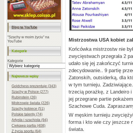
Blog na YouTube
"Szachy w moim życiu" na
Mistrzostwa USA kobiet z
YouTube
Końcówka mistrzostw nie był
Kategorie
zwycięstwach przegrała 2 par
Kategorie
udało się jej zakończyć tur
zdecydowanie.. 9 partię prze
Najnowsze wpisy
Zatonskih, outsiderką, dla k
w tym turnieju. Zadziwiające
Goldchess prezentuje (343)
trzecią porażkę, z Landeiro 
Szachy w Polsce (277)
Rubinstein (26)
jej przegrane partie pokaże
Mistrzowie świata (226)
Szachowe Cuda. Zapraszam
Szachy kobiece (51)
W męskim turnieju zwycięży
Polskie talenty (74)
Artysta i szachista (94)
forma i kto wie czy jeszcze n
Ciekawa partia (408)
świata.
Z życia sportu (64)