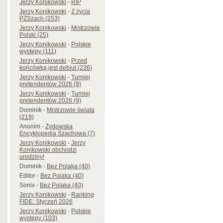
Jerzy Konikowski
-
RIP
Jerzy Konikowski
-
Z życia
PZSzach (253)
Jerzy Konikowski
-
Mistrzowie
Polski (25)
Jerzy Konikowski
-
Polskie
występy (111)
Jerzy Konikowski
-
Przed
końcówką jest debiut (236)
Jerzy Konikowski
-
Turniej
pretendentów 2026 (9)
Jerzy Konikowski
-
Turniej
pretendentów 2026 (9)
Dominik
-
Mistrzowie świata
(219)
Anonim
-
Żydowska
Encyklopedia Szachowa (7)
Jerzy Konikowski
-
Jerzy
Konikowski obchodzi
urodziny!
Dominik
-
Bez Polaka (40)
Editor
-
Bez Polaka (40)
Sonix
-
Bez Polaka (40)
Jerzy Konikowski
-
Ranking
FIDE: Styczeń 2026
Jerzy Konikowski
-
Polskie
występy (103)