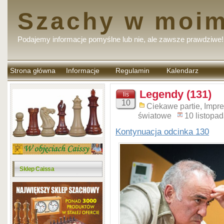
Szachy w moim
Podajemy informacje pomyślne lub nie, ale zawsze prawdziwe!
Strona główna
Informacje
Regulamin
Kalendarz
komentarzy
Legendy (131)
lis
10
Ciekawe partie
,
Impr
światowe
10 listopa
Kontynuacja odcinka 130
Sklep Caissa