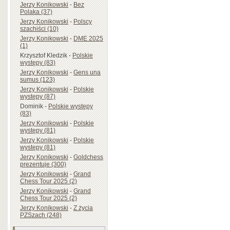
Jerzy Konikowski
-
Bez
Polaka (37)
Jerzy Konikowski
-
Polscy
szachiści (10)
Jerzy Konikowski
-
DME 2025
(1)
Krzysztof Kledzik
-
Polskie
występy (83)
Jerzy Konikowski
-
Gens una
sumus (123)
Jerzy Konikowski
-
Polskie
występy (87)
Dominik
-
Polskie występy
(83)
Jerzy Konikowski
-
Polskie
występy (81)
Jerzy Konikowski
-
Polskie
występy (81)
Jerzy Konikowski
-
Goldchess
prezentuje (300)
Jerzy Konikowski
-
Grand
Chess Tour 2025 (2)
Jerzy Konikowski
-
Grand
Chess Tour 2025 (2)
Jerzy Konikowski
-
Z życia
PZSzach (248)