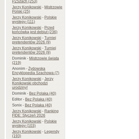
PZSzach (253)
Jerzy Konikowski
-
Mistrzowie
Polski (25)
Jerzy Konikowski
-
Polskie
występy (111)
Jerzy Konikowski
-
Przed
końcówką jest debiut (236)
Jerzy Konikowski
-
Turniej
pretendentów 2026 (9)
Jerzy Konikowski
-
Turniej
pretendentów 2026 (9)
Dominik
-
Mistrzowie świata
(219)
Anonim
-
Żydowska
Encyklopedia Szachowa (7)
Jerzy Konikowski
-
Jerzy
Konikowski obchodzi
urodziny!
Dominik
-
Bez Polaka (40)
Editor
-
Bez Polaka (40)
Sonix
-
Bez Polaka (40)
Jerzy Konikowski
-
Ranking
FIDE: Styczeń 2026
Jerzy Konikowski
-
Polskie
występy (103)
Jerzy Konikowski
-
Legendy
(193)