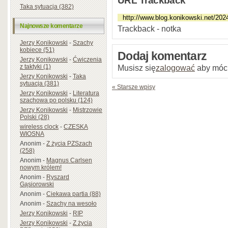
URL Trackback
Taka sytuacja (382)
Najnowsze komentarze
Trackback - notka
Jerzy Konikowski
-
Szachy
kobiece (51)
Dodaj komentarz
Jerzy Konikowski
-
Ćwiczenia
Musisz się
zalogować
aby móc
z taktyki (1)
Jerzy Konikowski
-
Taka
sytuacja (381)
« Starsze wpisy
Jerzy Konikowski
-
Literatura
szachowa po polsku (124)
Jerzy Konikowski
-
Mistrzowie
Polski (28)
wireless clock
-
CZESKA
WIOSNA
Anonim
-
Z życia PZSzach
(258)
Anonim
-
Magnus Carlsen
nowym królem!
Anonim
-
Ryszard
Gąsiorowski
Anonim
-
Ciekawa partia (88)
Anonim
-
Szachy na wesoło
Jerzy Konikowski
-
RIP
Jerzy Konikowski
-
Z życia