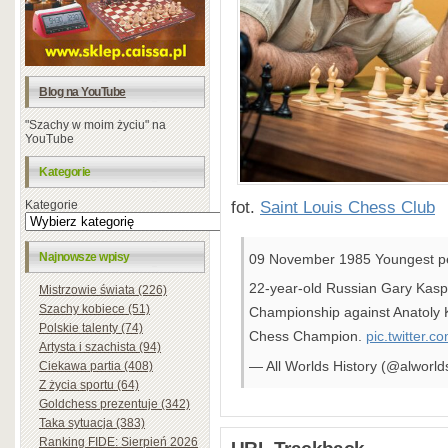
Blog na YouTube
"Szachy w moim życiu" na
YouTube
Kategorie
fot.
Saint Louis Chess Club
Kategorie
Najnowsze wpisy
09 November 1985 Youngest p
22-year-old Russian Gary Kasp
Mistrzowie świata (226)
Szachy kobiece (51)
Championship against Anatoly 
Polskie talenty (74)
Chess Champion.
pic.twitter.
Artysta i szachista (94)
— All Worlds History (@alworld
Ciekawa partia (408)
Z życia sportu (64)
Goldchess prezentuje (342)
Taka sytuacja (383)
Ranking FIDE: Sierpień 2026