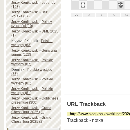
Jerzy Konikowski
-
Legendy
(193)
Jerzy Konikowski
-
Bez
Polaka (37)
Jerzy Konikowski
-
Polscy
szachiści (10)
Jerzy Konikowski
-
DME 2025
(1)
Krzysztof Kledzik
-
Polskie
występy (83)
Jerzy Konikowski
-
Gens una
sumus (123)
Jerzy Konikowski
-
Polskie
występy (87)
Dominik
-
Polskie występy
(83)
Jerzy Konikowski
-
Polskie
występy (81)
Jerzy Konikowski
-
Polskie
występy (81)
Jerzy Konikowski
-
Goldchess
prezentuje (300)
URL Trackback
Jerzy Konikowski
-
Grand
Chess Tour 2025 (2)
Jerzy Konikowski
-
Grand
Trackback - notka
Chess Tour 2025 (2)