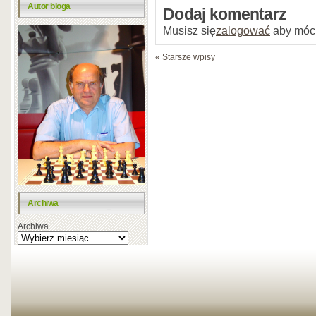
Autor bloga
Dodaj komentarz
Musisz się
zalogować
aby móc
« Starsze wpisy
Archiwa
Archiwa