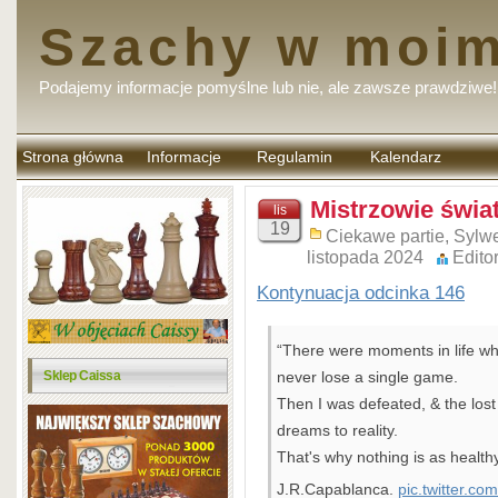
Szachy w moim
Podajemy informacje pomyślne lub nie, ale zawsze prawdziwe!
Strona główna
Informacje
Regulamin
Kalendarz
komentarzy
Mistrzowie świat
lis
19
Ciekawe partie
,
Sylwe
listopada 2024
Edito
Kontynuacja odcinka 146
“There were moments in life whe
Sklep Caissa
never lose a single game.
Then I was defeated, & the los
dreams to reality.
That's why nothing is as health
J.R.Capablanca.
pic.twitter.c