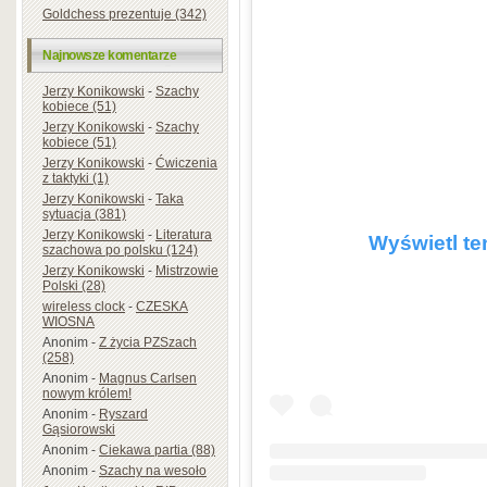
Goldchess prezentuje (342)
Najnowsze komentarze
Jerzy Konikowski
-
Szachy
kobiece (51)
Jerzy Konikowski
-
Szachy
kobiece (51)
Jerzy Konikowski
-
Ćwiczenia
z taktyki (1)
Jerzy Konikowski
-
Taka
sytuacja (381)
Jerzy Konikowski
-
Literatura
Wyświetl te
szachowa po polsku (124)
Jerzy Konikowski
-
Mistrzowie
Polski (28)
wireless clock
-
CZESKA
WIOSNA
Anonim
-
Z życia PZSzach
(258)
Anonim
-
Magnus Carlsen
nowym królem!
Anonim
-
Ryszard
Gąsiorowski
Anonim
-
Ciekawa partia (88)
Anonim
-
Szachy na wesoło