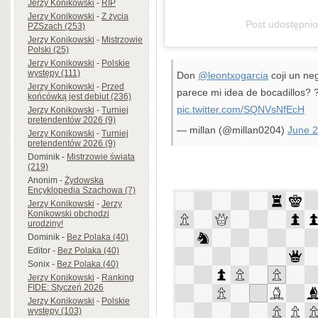
Jerzy Konikowski
-
RIP
Jerzy Konikowski
-
Z życia
Post udostępni
PZSzach (253)
Jerzy Konikowski
-
Mistrzowie
Polski (25)
Jerzy Konikowski
-
Polskie
występy (111)
Don
@leontxogarcia
coji un ne
Jerzy Konikowski
-
Przed
parece mi idea de bocadillos?
końcówką jest debiut (236)
pic.twitter.com/SQNVsNfEcH
Jerzy Konikowski
-
Turniej
pretendentów 2026 (9)
— millan (@millan0204)
June 2
Jerzy Konikowski
-
Turniej
pretendentów 2026 (9)
Dominik
-
Mistrzowie świata
(219)
Anonim
-
Żydowska
Encyklopedia Szachowa (7)
Jerzy Konikowski
-
Jerzy
Konikowski obchodzi
urodziny!
Dominik
-
Bez Polaka (40)
Editor
-
Bez Polaka (40)
Sonix
-
Bez Polaka (40)
Jerzy Konikowski
-
Ranking
FIDE: Styczeń 2026
Jerzy Konikowski
-
Polskie
występy (103)