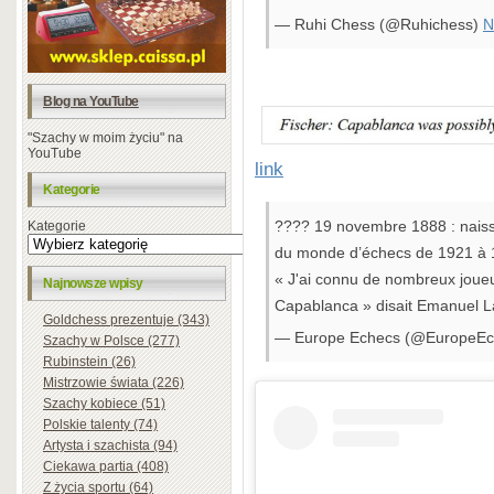
— Ruhi Chess (@Ruhichess)
N
Blog na YouTube
"Szachy w moim życiu" na
YouTube
link
Kategorie
???? 19 novembre 1888 : nais
Kategorie
du monde d’échecs de 1921 à
« J'ai connu de nombreux joue
Najnowsze wpisy
Capablanca » disait Emanuel L
Goldchess prezentuje (343)
— Europe Echecs (@EuropeE
Szachy w Polsce (277)
Rubinstein (26)
Mistrzowie świata (226)
Szachy kobiece (51)
Polskie talenty (74)
Artysta i szachista (94)
Ciekawa partia (408)
Z życia sportu (64)