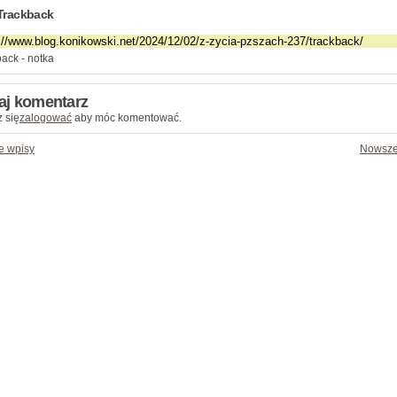
Trackback
ack - notka
aj komentarz
 się
zalogować
aby móc komentować.
e wpisy
Nowsze