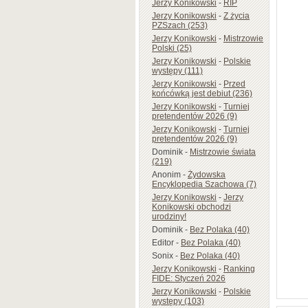
Jerzy Konikowski
-
RIP
Jerzy Konikowski
-
Z życia
PZSzach (253)
Jerzy Konikowski
-
Mistrzowie
Polski (25)
Jerzy Konikowski
-
Polskie
występy (111)
Jerzy Konikowski
-
Przed
końcówką jest debiut (236)
Jerzy Konikowski
-
Turniej
pretendentów 2026 (9)
Jerzy Konikowski
-
Turniej
pretendentów 2026 (9)
Dominik
-
Mistrzowie świata
(219)
Anonim
-
Żydowska
Encyklopedia Szachowa (7)
Jerzy Konikowski
-
Jerzy
Konikowski obchodzi
urodziny!
Dominik
-
Bez Polaka (40)
Editor
-
Bez Polaka (40)
Sonix
-
Bez Polaka (40)
Jerzy Konikowski
-
Ranking
FIDE: Styczeń 2026
Jerzy Konikowski
-
Polskie
występy (103)