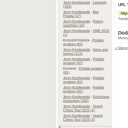
Jerzy Konikowski
-
Legendy
URL 
(193)
Jerzy Konikowski
-
Bez
Polaka (37)
Trackb
Jerzy Konikowski
-
Polscy
szachiści (10)
Jerzy Konikowski
-
DME 2025
Dod
(1)
Musisz
Krzysztof Kledzik
-
Polskie
występy (83)
« Starsz
Jerzy Konikowski
-
Gens una
sumus (123)
Jerzy Konikowski
-
Polskie
występy (87)
Dominik
-
Polskie występy
(83)
Jerzy Konikowski
-
Polskie
występy (81)
Jerzy Konikowski
-
Polskie
występy (81)
Jerzy Konikowski
-
Goldchess
prezentuje (300)
Jerzy Konikowski
-
Grand
Chess Tour 2025 (2)
Jerzy Konikowski
-
Grand
Chess Tour 2025 (2)