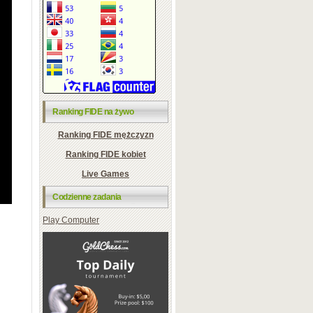
Ranking FIDE na żywo
Ranking FIDE mężczyzn
Ranking FIDE kobiet
Live Games
Codzienne zadania
Play Computer