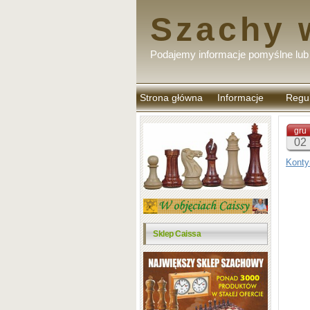
Szachy 
Podajemy informacje pomyślne lub 
Strona główna
Informacje
Regu
komen
gru
02
Konty
Sklep Caissa