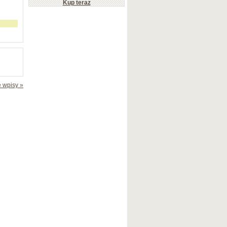
Kup teraz
 wpisy »