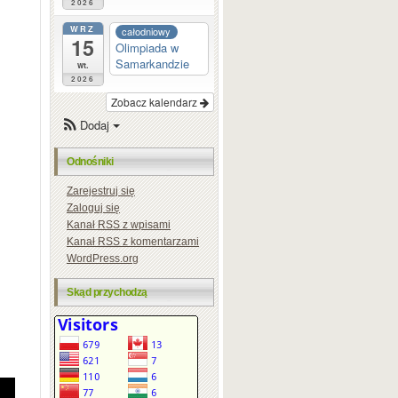
2026
WRZ
całodniowy
15
Olimpiada w
Samarkandzie
wt.
2026
Zobacz kalendarz
Dodaj
Odnośniki
Zarejestruj się
Zaloguj się
Kanał
RSS
z wpisami
Kanał
RSS
z komentarzami
WordPress.org
Skąd przychodzą