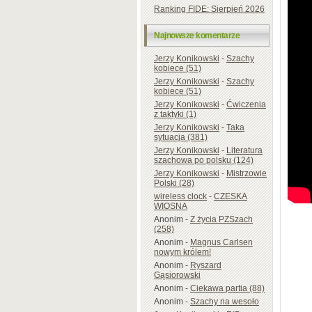
Ranking FIDE: Sierpień 2026
Najnowsze komentarze
Jerzy Konikowski
-
Szachy
kobiece (51)
Jerzy Konikowski
-
Szachy
kobiece (51)
Jerzy Konikowski
-
Ćwiczenia
z taktyki (1)
Jerzy Konikowski
-
Taka
sytuacja (381)
Jerzy Konikowski
-
Literatura
szachowa po polsku (124)
Jerzy Konikowski
-
Mistrzowie
Polski (28)
wireless clock
-
CZESKA
WIOSNA
Anonim
-
Z życia PZSzach
(258)
Anonim
-
Magnus Carlsen
nowym królem!
Anonim
-
Ryszard
Gąsiorowski
Anonim
-
Ciekawa partia (88)
Anonim
-
Szachy na wesoło