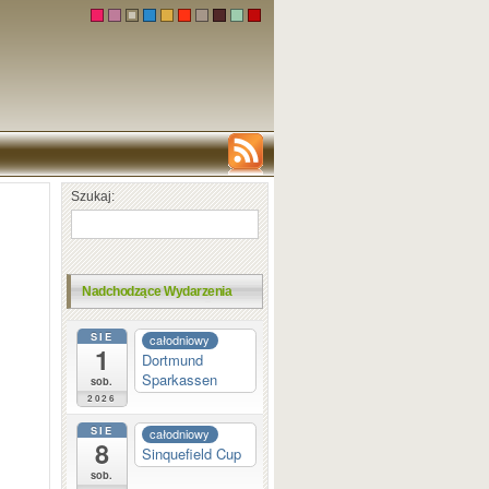
Szukaj:
Nadchodzące Wydarzenia
SIE
całodniowy
1
Dortmund
Sparkassen
sob.
2026
SIE
całodniowy
8
Sinquefield Cup
sob.