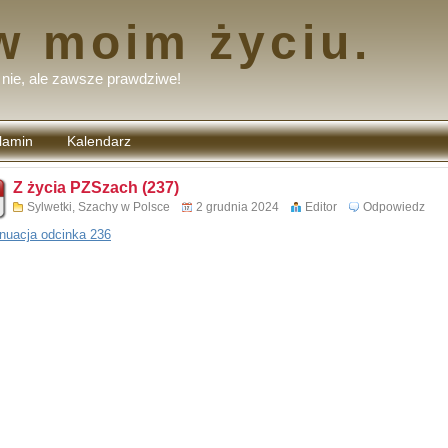
w moim życiu.
nie, ale zawsze prawdziwe!
lamin
Kalendarz
tarzy
Z życia PZSzach (237)
Sylwetki
,
Szachy w Polsce
2 grudnia 2024
Editor
Odpowiedz
nuacja odcinka 236