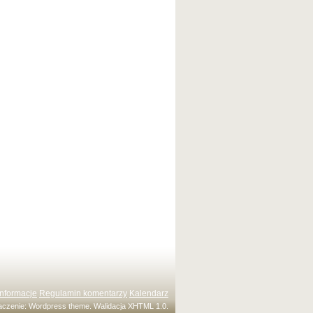
Informacje
Regulamin komentarzy
Kalendarz
maczenie:
Wordpress theme
. Walidacja
XHTML 1.0
.