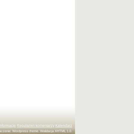
Informacje
Regulamin komentarzy
Kalendarz
maczenie:
Wordpress theme
. Walidacja
XHTML 1.0
.