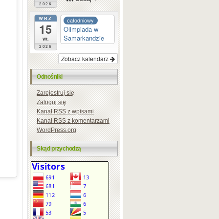
2026
WRZ
całodniowy
15
Olimpiada w
Samarkandzie
wt.
2026
Zobacz kalendarz
Odnośniki
Zarejestruj się
Zaloguj się
Kanał
RSS
z wpisami
Kanał
RSS
z komentarzami
WordPress.org
Skąd przychodzą