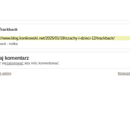
Trackback
ack - notka
aj komentarz
 się
zalogować
aby móc komentować.
e wpisy
Nowsze