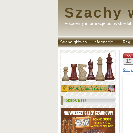
Szachy 
Podajemy informacje pomyślne lub 
Strona główna
Informacje
Regu
komen
sty
19
Konty
Sklep Caissa