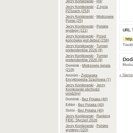
Jerzy Konikowski
-
RIP
Jerzy Konikowski
-
Z życia
PZSzach (253)
Jerzy Konikowski
-
Mistrzowie
Polski (25)
Jerzy Konikowski
-
Polskie
URL 
występy (111)
Jerzy Konikowski
-
Przed
końcówką jest debiut (236)
Trackb
Jerzy Konikowski
-
Turniej
pretendentów 2026 (9)
Jerzy Konikowski
-
Turniej
Dod
pretendentów 2026 (9)
Musisz
Dominik
-
Mistrzowie świata
(219)
« Starsz
Anonim
-
Żydowska
Encyklopedia Szachowa (7)
Jerzy Konikowski
-
Jerzy
Konikowski obchodzi
urodziny!
Dominik
-
Bez Polaka (40)
Editor
-
Bez Polaka (40)
Sonix
-
Bez Polaka (40)
Jerzy Konikowski
-
Ranking
FIDE: Styczeń 2026
Jerzy Konikowski
-
Polskie
występy (103)