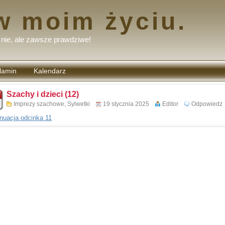
w moim życiu.
nie, ale zawsze prawdziwe!
lamin
Kalendarz
tarzy
Szachy i dzieci (12)
Imprezy szachowe
,
Sylwetki
19 stycznia 2025
Editor
Odpowiedz
nuacja odcinka 11