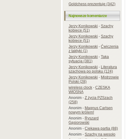
Goldchess prezentuje (342)
Najnowsze komentarze
Jerzy Konikowski
-
Szachy
kobiece (51)
Jerzy Konikowski
-
Szachy
kobiece (51)
Jerzy Konikowski
-
Ćwiczenia
z taktyki (1)
Jerzy Konikowski
-
Taka
sytuacja (381)
Jerzy Konikowski
-
Literatura
szachowa po polsku (124)
Jerzy Konikowski
-
Mistrzowie
Polski (28)
wireless clock
-
CZESKA
WIOSNA
Anonim
-
Z życia PZSzach
(258)
Anonim
-
Magnus Carlsen
nowym królem!
Anonim
-
Ryszard
Gąsiorowski
Anonim
-
Ciekawa partia (88)
Anonim
-
Szachy na wesoło