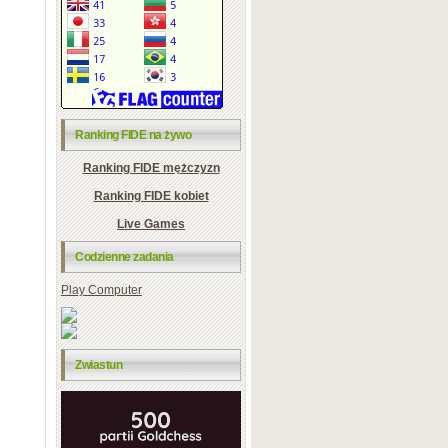
Ranking FIDE na żywo
Ranking FIDE mężczyzn
Ranking FIDE kobiet
Live Games
Codzienne zadania
Play Computer
Zwiastun