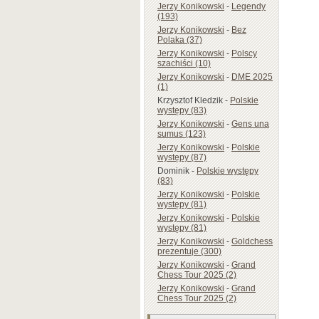
Jerzy Konikowski
-
Legendy
(193)
Jerzy Konikowski
-
Bez
Polaka (37)
Jerzy Konikowski
-
Polscy
szachiści (10)
Jerzy Konikowski
-
DME 2025
(1)
Krzysztof Kledzik
-
Polskie
występy (83)
Jerzy Konikowski
-
Gens una
sumus (123)
Jerzy Konikowski
-
Polskie
występy (87)
Dominik
-
Polskie występy
(83)
Jerzy Konikowski
-
Polskie
występy (81)
Jerzy Konikowski
-
Polskie
występy (81)
Jerzy Konikowski
-
Goldchess
prezentuje (300)
Jerzy Konikowski
-
Grand
Chess Tour 2025 (2)
Jerzy Konikowski
-
Grand
Chess Tour 2025 (2)