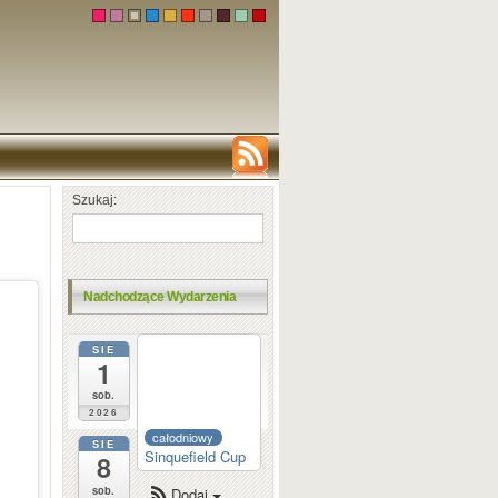
Szukaj:
Nadchodzące Wydarzenia
SIE
całodniowy
1
Dortmund
Sparkassen
sob.
2026
całodniowy
SIE
Sinquefield Cup
8
sob.
Dodaj