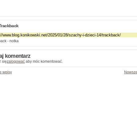
Trackback
ack - notka
aj komentarz
 się
zalogować
aby móc komentować.
e wpisy
Nowsze