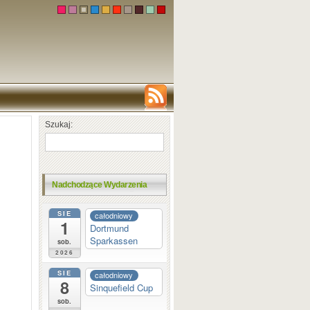
Szukaj:
Nadchodzące Wydarzenia
SIE
całodniowy
1
Dortmund
Sparkassen
sob.
2026
SIE
całodniowy
8
Sinquefield Cup
sob.