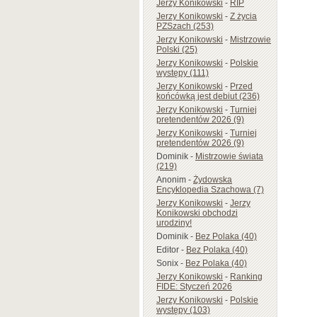
Jerzy Konikowski
-
RIP
Jerzy Konikowski
-
Z życia
PZSzach (253)
Jerzy Konikowski
-
Mistrzowie
Polski (25)
Jerzy Konikowski
-
Polskie
występy (111)
Jerzy Konikowski
-
Przed
końcówką jest debiut (236)
Jerzy Konikowski
-
Turniej
pretendentów 2026 (9)
Jerzy Konikowski
-
Turniej
pretendentów 2026 (9)
Dominik
-
Mistrzowie świata
(219)
Anonim
-
Żydowska
Encyklopedia Szachowa (7)
Jerzy Konikowski
-
Jerzy
Konikowski obchodzi
urodziny!
Dominik
-
Bez Polaka (40)
Editor
-
Bez Polaka (40)
Sonix
-
Bez Polaka (40)
Jerzy Konikowski
-
Ranking
FIDE: Styczeń 2026
Jerzy Konikowski
-
Polskie
występy (103)