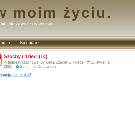
w moim życiu.
nie, ale zawsze prawdziwe!
lamin
Kalendarz
tarzy
Szachy i dzieci (14)
Imprezy szachowe
,
Sylwetki
,
Szachy w Polsce
28 stycznia
2025
Editor
Odpowiedz
nuacja odcinka 13