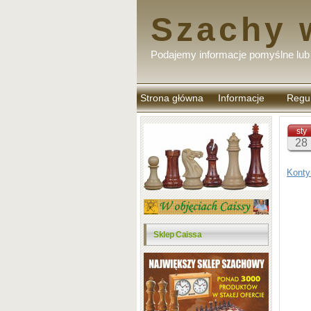
Szachy 
Podajemy informacje pomyślne lub 
Strona główna
Informacje
Regu
komen
sty
28
Konty
Sklep Caissa