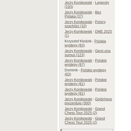
Jerzy Konikowski
-
Legendy
(193)
Jerzy Konikowski
-
Bez
Polaka (37)
Jerzy Konikowski
-
Polscy
szachiści (10)
Jerzy Konikowski
-
DME 2025
(1)
Krzysztof Kledzik
-
Polskie
występy (83)
Jerzy Konikowski
-
Gens una
sumus (123)
Jerzy Konikowski
-
Polskie
występy (87)
Dominik
-
Polskie występy
(83)
Jerzy Konikowski
-
Polskie
występy (81)
Jerzy Konikowski
-
Polskie
występy (81)
Jerzy Konikowski
-
Goldchess
prezentuje (300)
Jerzy Konikowski
-
Grand
Chess Tour 2025 (2)
Jerzy Konikowski
-
Grand
Chess Tour 2025 (2)