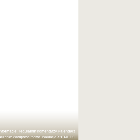
Informacje
Regulamin komentarzy
Kalendarz
maczenie:
Wordpress theme
. Walidacja
XHTML 1.0
.