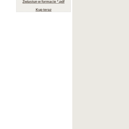
Zwiastun w formacie *.pdf
Kup teraz