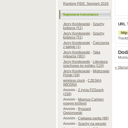
Ranking FIDE: Sierpień 2026
Najnowsze komentarze
URL 
Jerzy Konikowski
-
Szachy
kobiece (51)
Jerzy Konikowski
-
Szachy
kobiece (51)
Trackb
Jerzy Konikowski
-
Ćwiczenia
z taktyki (1)
Dod
Jerzy Konikowski
-
Taka
sytuacja (381)
Musisz
Jerzy Konikowski
-
Literatura
szachowa po polsku (124)
« Starsz
Jerzy Konikowski
-
Mistrzowie
Polski (28)
wireless clock
-
CZESKA
WIOSNA
Anonim
-
Z życia PZSzach
(258)
Anonim
-
Magnus Carlsen
nowym królem!
Anonim
-
Ryszard
Gąsiorowski
Anonim
-
Ciekawa partia (88)
Anonim
-
Szachy na wesoło