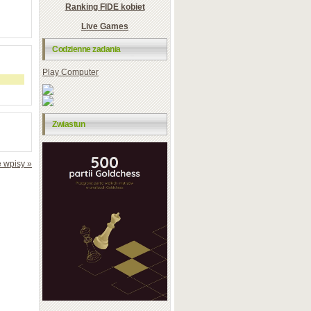
Ranking FIDE kobiet
Live Games
Codzienne zadania
Play Computer
Zwiastun
 wpisy »