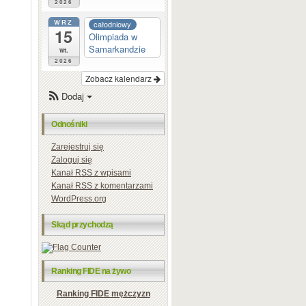
2026
WRZ
całodniowy
15
Olimpiada w
Samarkandzie
wt.
2026
Zobacz kalendarz
Dodaj
Odnośniki
Zarejestruj się
Zaloguj się
Kanał
RSS
z wpisami
Kanał
RSS
z komentarzami
WordPress.org
Skąd przychodzą
Ranking FIDE na żywo
Ranking FIDE mężczyzn