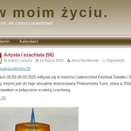
w moim życiu.
nie, ale zawsze prawdziwe!
lamin
Kalendarz
tarzy
Artysta i szachista (56)
Artyści i szachy
24 marca 2025
Jerzy Konikowski
Odpowiedz
nuacja odcinka 55
ach 20.03-29.03.2025 odbywa się w mieście Lüdenscheid Festiwal Światła i S
y innymi jest do tego wizualnie dostosowana Phänomenta Turm, którą w 2016
stawiłem w połączeniu w wieżą szachową.
 (5)