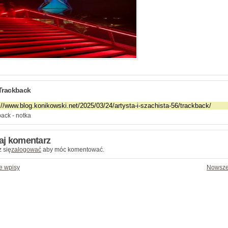
Trackback
ack - notka
aj komentarz
 się
zalogować
aby móc komentować.
e wpisy
Nowsze