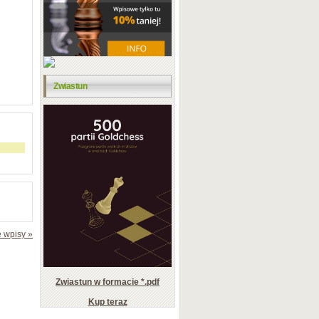
Zwiastun
 wpisy »
Zwiastun w formacie *.pdf
Kup teraz