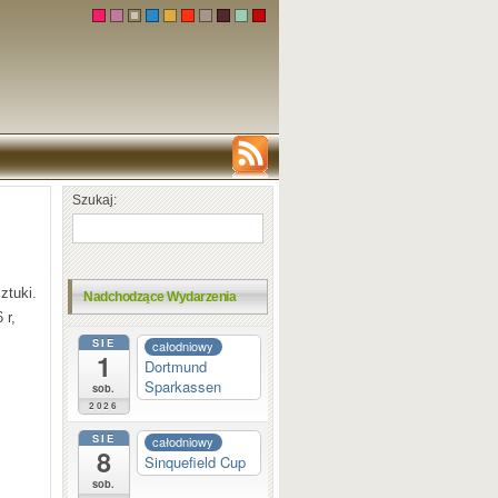
Szukaj:
ztuki.
Nadchodzące Wydarzenia
 r,
SIE
całodniowy
1
Dortmund
Sparkassen
sob.
2026
SIE
całodniowy
8
Sinquefield Cup
sob.