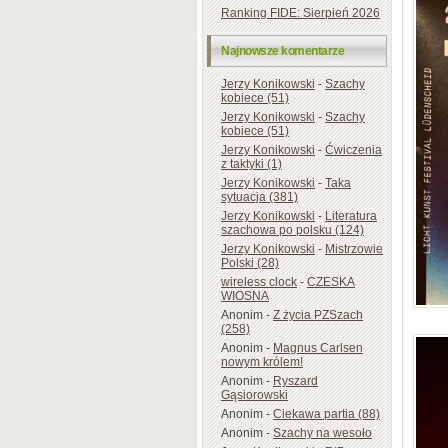
Ranking FIDE: Sierpień 2026
Najnowsze komentarze
Jerzy Konikowski
-
Szachy
kobiece (51)
Jerzy Konikowski
-
Szachy
kobiece (51)
Jerzy Konikowski
-
Ćwiczenia
z taktyki (1)
Jerzy Konikowski
-
Taka
sytuacja (381)
Jerzy Konikowski
-
Literatura
szachowa po polsku (124)
Jerzy Konikowski
-
Mistrzowie
Polski (28)
wireless clock
-
CZESKA
WIOSNA
Anonim
-
Z życia PZSzach
(258)
Anonim
-
Magnus Carlsen
nowym królem!
Anonim
-
Ryszard
Gąsiorowski
Anonim
-
Ciekawa partia (88)
Anonim
-
Szachy na wesoło