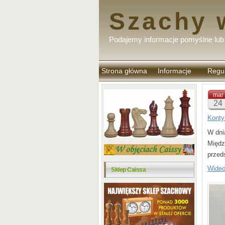
Szachy 
Podajemy informacje pomyślne lub 
Strona główna
Informacje
Regu
komen
mar
24
Konty
W dni
Międz
przed
Wideo
Sklep Caissa