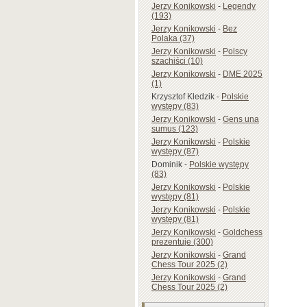
Jerzy Konikowski
-
Legendy
(193)
Jerzy Konikowski
-
Bez
Polaka (37)
Jerzy Konikowski
-
Polscy
szachiści (10)
Jerzy Konikowski
-
DME 2025
(1)
Krzysztof Kledzik
-
Polskie
występy (83)
Jerzy Konikowski
-
Gens una
sumus (123)
Jerzy Konikowski
-
Polskie
występy (87)
Dominik
-
Polskie występy
(83)
Jerzy Konikowski
-
Polskie
występy (81)
Jerzy Konikowski
-
Polskie
występy (81)
Jerzy Konikowski
-
Goldchess
prezentuje (300)
Jerzy Konikowski
-
Grand
Chess Tour 2025 (2)
Jerzy Konikowski
-
Grand
Chess Tour 2025 (2)