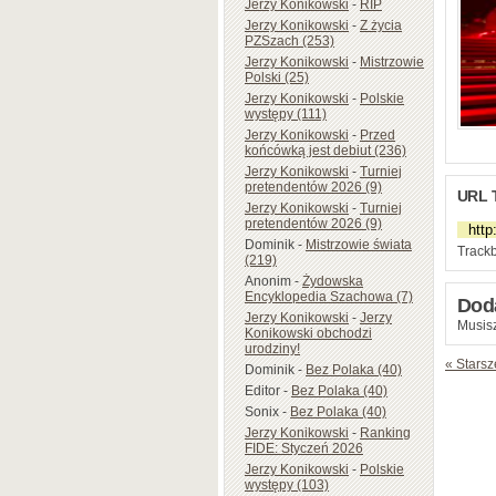
Jerzy Konikowski
-
RIP
Jerzy Konikowski
-
Z życia
PZSzach (253)
Jerzy Konikowski
-
Mistrzowie
Polski (25)
Jerzy Konikowski
-
Polskie
występy (111)
Jerzy Konikowski
-
Przed
końcówką jest debiut (236)
Jerzy Konikowski
-
Turniej
pretendentów 2026 (9)
URL 
Jerzy Konikowski
-
Turniej
pretendentów 2026 (9)
Dominik
-
Mistrzowie świata
Trackb
(219)
Anonim
-
Żydowska
Encyklopedia Szachowa (7)
Dod
Jerzy Konikowski
-
Jerzy
Musisz
Konikowski obchodzi
urodziny!
« Starsz
Dominik
-
Bez Polaka (40)
Editor
-
Bez Polaka (40)
Sonix
-
Bez Polaka (40)
Jerzy Konikowski
-
Ranking
FIDE: Styczeń 2026
Jerzy Konikowski
-
Polskie
występy (103)