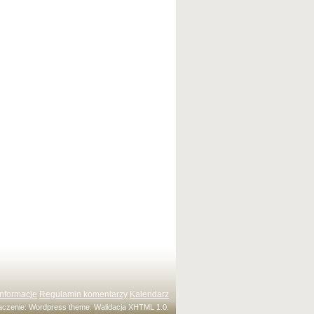
Informacje
Regulamin komentarzy
Kalendarz
maczenie:
Wordpress theme
. Walidacja
XHTML 1.0
.