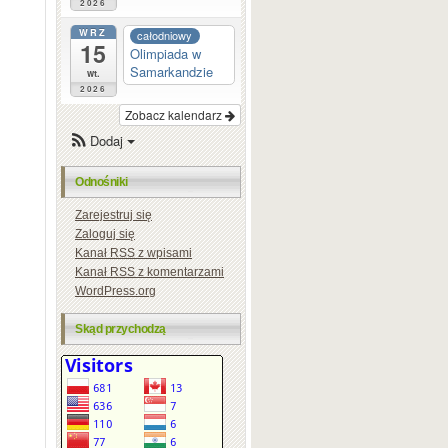
2026
WRZ
całodniowy
15
Olimpiada w
Samarkandzie
wt.
2026
Zobacz kalendarz
Dodaj
Odnośniki
Zarejestruj się
Zaloguj się
Kanał
RSS
z wpisami
Kanał
RSS
z komentarzami
WordPress.org
Skąd przychodzą