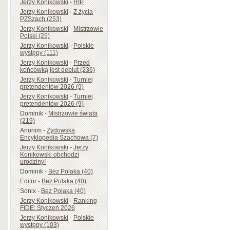
Jerzy Konikowski
-
RIP
Jerzy Konikowski
-
Z życia
PZSzach (253)
Jerzy Konikowski
-
Mistrzowie
Polski (25)
Jerzy Konikowski
-
Polskie
występy (111)
Jerzy Konikowski
-
Przed
końcówką jest debiut (236)
Jerzy Konikowski
-
Turniej
pretendentów 2026 (9)
Jerzy Konikowski
-
Turniej
pretendentów 2026 (9)
Dominik
-
Mistrzowie świata
(219)
Anonim
-
Żydowska
Encyklopedia Szachowa (7)
Jerzy Konikowski
-
Jerzy
Konikowski obchodzi
urodziny!
Dominik
-
Bez Polaka (40)
Editor
-
Bez Polaka (40)
Sonix
-
Bez Polaka (40)
Jerzy Konikowski
-
Ranking
FIDE: Styczeń 2026
Jerzy Konikowski
-
Polskie
występy (103)