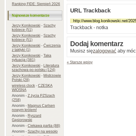
Ranking FIDE: Sierpień 2026
URL Trackback
Najnowsze komentarze
Jerzy Konikowski
-
Szachy
Trackback - notka
kobiece (51)
Jerzy Konikowski
-
Szachy
kobiece (51)
Dodaj komentarz
Jerzy Konikowski
-
Ćwiczenia
z taktyki (1)
Musisz się
zalogować
aby móc
Jerzy Konikowski
-
Taka
sytuacja (381)
« Starsze wpisy
Jerzy Konikowski
-
Literatura
szachowa po polsku (124)
Jerzy Konikowski
-
Mistrzowie
Polski (28)
wireless clock
-
CZESKA
WIOSNA
Anonim
-
Z życia PZSzach
(258)
Anonim
-
Magnus Carlsen
nowym królem!
Anonim
-
Ryszard
Gąsiorowski
Anonim
-
Ciekawa partia (88)
Anonim
-
Szachy na wesoło