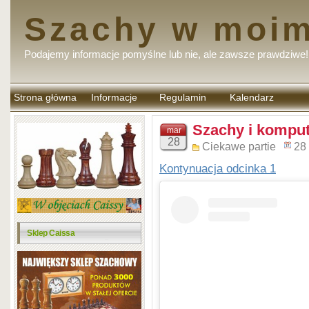
Szachy w moim
Podajemy informacje pomyślne lub nie, ale zawsze prawdziwe!
Strona główna
Informacje
Regulamin
Kalendarz
komentarzy
Szachy i komput
mar
28
Ciekawe partie
28
Kontynuacja odcinka 1
Sklep Caissa