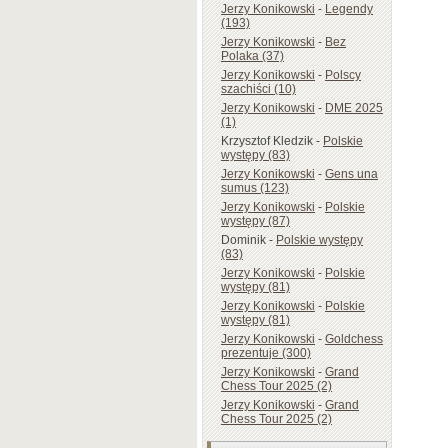
Jerzy Konikowski
-
Legendy
(193)
Jerzy Konikowski
-
Bez
Polaka (37)
Jerzy Konikowski
-
Polscy
szachiści (10)
Jerzy Konikowski
-
DME 2025
(1)
Krzysztof Kledzik
-
Polskie
występy (83)
Jerzy Konikowski
-
Gens una
sumus (123)
Jerzy Konikowski
-
Polskie
występy (87)
Dominik
-
Polskie występy
(83)
Jerzy Konikowski
-
Polskie
występy (81)
Jerzy Konikowski
-
Polskie
występy (81)
Jerzy Konikowski
-
Goldchess
prezentuje (300)
Jerzy Konikowski
-
Grand
Chess Tour 2025 (2)
Jerzy Konikowski
-
Grand
Chess Tour 2025 (2)