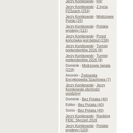
Jerzy Konikowski
-
RIP
Jerzy Konikowski
-
Z życia
PZSzach (253)
Jerzy Konikowski
-
Mistrzowie
Polski (25)
Jerzy Konikowski
-
Polskie
występy (111)
Jerzy Konikowski
-
Przed
końcówką jest debiut (236)
Jerzy Konikowski
-
Turniej
pretendentów 2026 (9)
Jerzy Konikowski
-
Turniej
pretendentów 2026 (9)
Dominik
-
Mistrzowie świata
(219)
Anonim
-
Żydowska
Encyklopedia Szachowa (7)
Jerzy Konikowski
-
Jerzy
Konikowski obchodzi
urodziny!
Dominik
-
Bez Polaka (40)
Editor
-
Bez Polaka (40)
Sonix
-
Bez Polaka (40)
Jerzy Konikowski
-
Ranking
FIDE: Styczeń 2026
Jerzy Konikowski
-
Polskie
występy (103)