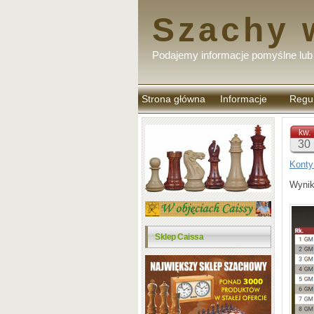
Szachy 
Podajemy informacje pomyślne lub 
Strona główna
Informacje
Regu
komen
kw.
30
Konty
Wynik
Sklep Caissa