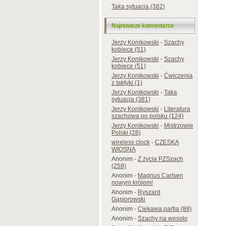
Taka sytuacja (382)
Najnowsze komentarze
Jerzy Konikowski
-
Szachy
kobiece (51)
Jerzy Konikowski
-
Szachy
kobiece (51)
Jerzy Konikowski
-
Ćwiczenia
z taktyki (1)
Jerzy Konikowski
-
Taka
sytuacja (381)
Jerzy Konikowski
-
Literatura
szachowa po polsku (124)
Jerzy Konikowski
-
Mistrzowie
Polski (28)
wireless clock
-
CZESKA
WIOSNA
Anonim
-
Z życia PZSzach
(258)
Anonim
-
Magnus Carlsen
nowym królem!
Anonim
-
Ryszard
Gąsiorowski
Anonim
-
Ciekawa partia (88)
Anonim
-
Szachy na wesoło