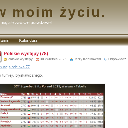
w moim życiu.
nie, ale zawsze prawdziwe!
lamin
Kalendarz
tarzy
Polskie występy (78)
Polskie występy
30 kwietnia 2025
Jerzy Konikowski
Odpowiedz
nuacja odcinka 77
i turnieju błyskawicznego.