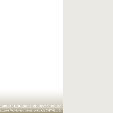
Informacje
Regulamin komentarzy
Kalendarz
maczenie:
Wordpress theme
. Walidacja
XHTML 1.0
.