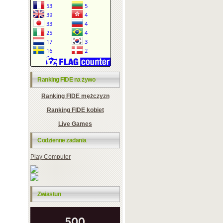
Ranking FIDE na żywo
Ranking FIDE mężczyzn
Ranking FIDE kobiet
Live Games
Codzienne zadania
Play Computer
Zwiastun