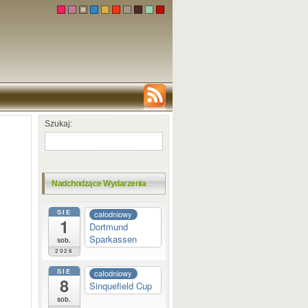
Szukaj:
Nadchodzące Wydarzenia
SIE
całodniowy
1
Dortmund
Sparkassen
sob.
2026
SIE
całodniowy
8
Sinquefield Cup
sob.