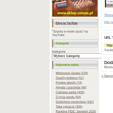
Strona
Info 
Blog na YouTube
"Szachy w moim życiu" na
YouTube
URL 
Kategorie
Trackb
Kategorie
Dod
Najnowsze wpisy
Musisz
Mistrzowie świata (226)
« Starsz
Szachy kobiece (51)
Polskie talenty (74)
Artysta i szachista (94)
Ciekawa partia (408)
Z życia sportu (64)
Goldchess prezentuje (342)
Taka sytuacja (383)
Ranking FIDE: Sierpień 2026