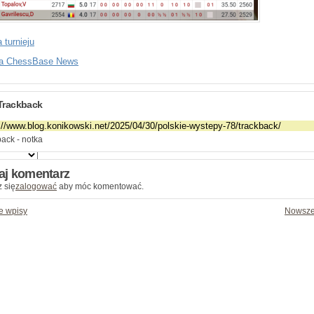
 turnieju
na ChessBase News
Trackback
ack - notka
aj komentarz
 się
zalogować
aby móc komentować.
e wpisy
Nowsze