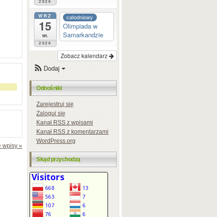
2026
WRZ
całodniowy
15
Olimpiada w
Samarkandzie
wt.
2026
Zobacz kalendarz
Dodaj
Odnośniki
Zarejestruj się
Zaloguj się
Kanał
RSS
z wpisami
Kanał
RSS
z komentarzami
WordPress.org
 wpisy »
Skąd przychodzą