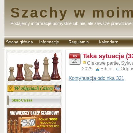
Szachy w moim
Podajemy informacje pomyślne lub nie, ale zawsze prawdziwe!
Strona główna
Informacje
Regulamin
Kalendarz
komentarzy
Taka sytuacja (3
lip
20
Ciekawe partie
,
Sylwe
2025
Editor
Odpo
Kontynuacja odcinka 321
Sklep Caissa