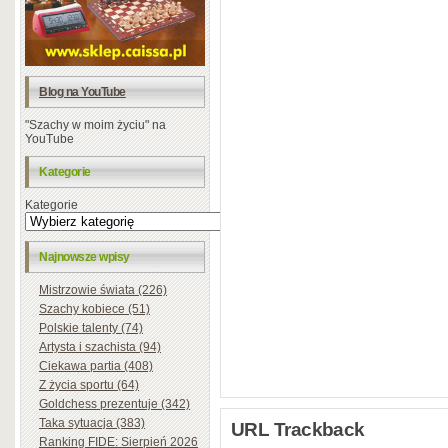
Blog na YouTube
"Szachy w moim życiu" na
YouTube
Kategorie
Kategorie
Najnowsze wpisy
Mistrzowie świata (226)
Szachy kobiece (51)
Polskie talenty (74)
Artysta i szachista (94)
Ciekawa partia (408)
Z życia sportu (64)
Goldchess prezentuje (342)
Taka sytuacja (383)
URL Trackback
Ranking FIDE: Sierpień 2026