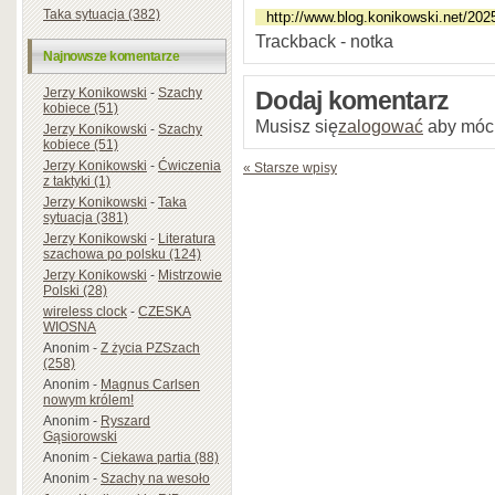
Taka sytuacja (382)
Trackback - notka
Najnowsze komentarze
Jerzy Konikowski
-
Szachy
Dodaj komentarz
kobiece (51)
Musisz się
zalogować
aby móc
Jerzy Konikowski
-
Szachy
kobiece (51)
Jerzy Konikowski
-
Ćwiczenia
« Starsze wpisy
z taktyki (1)
Jerzy Konikowski
-
Taka
sytuacja (381)
Jerzy Konikowski
-
Literatura
szachowa po polsku (124)
Jerzy Konikowski
-
Mistrzowie
Polski (28)
wireless clock
-
CZESKA
WIOSNA
Anonim
-
Z życia PZSzach
(258)
Anonim
-
Magnus Carlsen
nowym królem!
Anonim
-
Ryszard
Gąsiorowski
Anonim
-
Ciekawa partia (88)
Anonim
-
Szachy na wesoło