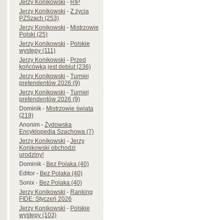
Jerzy Konikowski
-
RIP
Jerzy Konikowski
-
Z życia
PZSzach (253)
Jerzy Konikowski
-
Mistrzowie
Polski (25)
Jerzy Konikowski
-
Polskie
występy (111)
Jerzy Konikowski
-
Przed
końcówką jest debiut (236)
Jerzy Konikowski
-
Turniej
pretendentów 2026 (9)
Jerzy Konikowski
-
Turniej
pretendentów 2026 (9)
Dominik
-
Mistrzowie świata
(219)
Anonim
-
Żydowska
Encyklopedia Szachowa (7)
Jerzy Konikowski
-
Jerzy
Konikowski obchodzi
urodziny!
Dominik
-
Bez Polaka (40)
Editor
-
Bez Polaka (40)
Sonix
-
Bez Polaka (40)
Jerzy Konikowski
-
Ranking
FIDE: Styczeń 2026
Jerzy Konikowski
-
Polskie
występy (103)